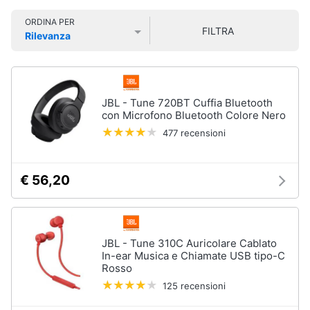
Smart
ORDINA PER
home
FILTRA
Rilevanza
Prezzo più basso
Prezzo più alto
Valutazioni
Videogiochi
Audio
JBL - Tune 720BT Cuffia Bluetooth
e
con Microfono Bluetooth Colore Nero
musica
477 recensioni
Clima
€ 56,20
Arredo
Brico
JBL - Tune 310C Auricolare Cablato
e
In-ear Musica e Chiamate USB tipo-C
Rosso
Giardinaggio
125 recensioni
Salute