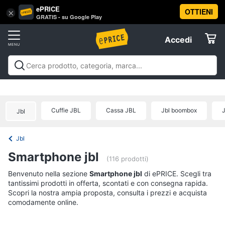
ePRICE
OTTIENI
Vai
×
Accedi
GRATIS - su Google Play
al
Registrati
menu
Accedi
Offerte
Offerte
Elettrodomestici
Cuffie JBL
Cassa JBL
Jbl boombox
J
Jbl
Informatica
Jbl
Telefonia
Smartphone jbl
(116 prodotti)
Tv
Benvenuto nella sezione
Smartphone jbl
di ePRICE. Scegli tra
tantissimi prodotti in offerta, scontati e con consegna rapida.
e
Scopri la nostra ampia proposta, consulta i prezzi e acquista
Home
comodamente online.
Cinema