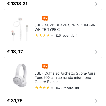
€ 1318,21
Assistenza
clienti
Esci
JBL - AURICOLARE CON MIC IN EAR
WHITE TYPE C
125 recensioni
€ 18,07
JBL - Cuffie ad Archetto Supra-Aurali
Tune500 con comando microfono
Colore Bianco
1578 recensioni
€ 31,75