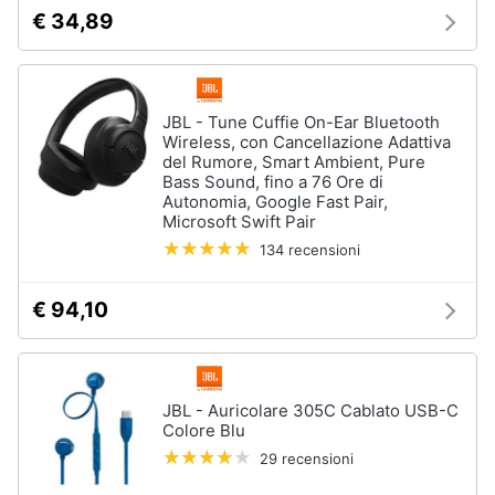
e
€ 34,89
igiene
Beauty
JBL - Tune Cuffie On-Ear Bluetooth
Wireless, con Cancellazione Adattiva
Giocattoli
del Rumore, Smart Ambient, Pure
Bass Sound, fino a 76 Ore di
Autonomia, Google Fast Pair,
Prima
Microsoft Swift Pair
infanzia
134 recensioni
Fotografia
€ 94,10
Casalinghi
JBL - Auricolare 305C Cablato USB-C
Abbigliamento
Colore Blu
29 recensioni
Sport