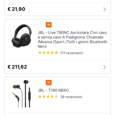
€ 21,90
Animali
Motori
JBL - Live 780NC Auricolare Con cavo
e senza cavo A Padiglione Chiamate
Libri,
/Musica /Sport /Tutti i giorni Bluetooth
cd
Nero
e
117 recensioni
dvd
€ 211,62
Festività
e
ricorrenze
JBL - T160 NERO
Promozioni
39 recensioni
Servizi