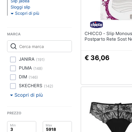
Clima
Sigaretta elettronica
Slip jadea
Sloggi slip
Borse
Scopri di più
Arredo
Occhiali da vista
Occhiali da sole
Brico e Giardinaggio
CHICCO - Slip Monouso
MARCA
Vedi tutti
Postparto Rete Sost N
Salute e igiene
Beauty
€ 36,06
JANIRA
(
191
)
Giocattoli
PUMA
(
148
)
DIM
(
146
)
Prima infanzia
SKECHERS
(
142
)
Fotografia
Scopri di più
Casalinghi
PREZZO
Abbigliamento