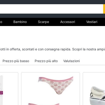
o
Bambino
Scarpe
Accessori
Vestiari
nto
Uomo
Bambino
dotti in offerta, scontati e con consegna rapida. Scopri la nostra am
Felpa uomo
Scarpe bambino
Cravatta
Sandali bambina
Prezzo più basso
Prezzo più alto
Valutazioni
Piumino uomo
Vestiti neonati
Giacca uomo
Copertina neonato
Vedi tutti
Vedi tutti
Vestiari
Orologi