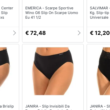
EMERICA - Scarpe Sportive
SALVIMAR - Cavetto Inox 
 Slip
Wino G6 Slip On Scarpe Uomo
Kg. Slip-ti
Xxs
Eu 41 1/2
Universale
€ 72,48
€ 12,20
JANIRA - Slip Invisibili Da
JANIRA - Slip Da Donna Slip