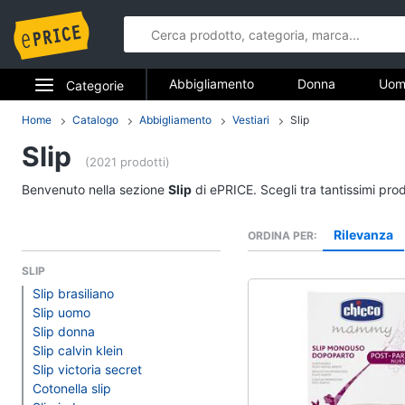
Abbigliamento
Donna
Uom
Categorie
Gioielli
Elettrodomestici
Home
Catalogo
Abbigliamento
Vestiari
Slip
Abbigliame
Slip
Informatica
(2021 prodotti)
Donna
Benvenuto nella sezione
Slip
di ePRICE. Scegli tra tantissimi pro
Telefonia
Intimo donna
Top
Rilevanza
ORDINA PER
Tv e Home Cinema
Cappotto donna
SLIP
Smart home
Felpa donna
Slip brasiliano
Slip uomo
Vedi tutti
Videogiochi
Slip donna
Slip calvin klein
Audio e musica
Slip victoria secret
Accessori
Cotonella slip