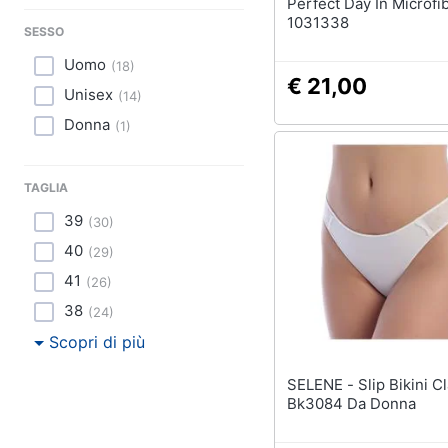
Perfect Day In Microfi
1031338
SESSO
Uomo
(
18
)
€ 21,00
Unisex
(
14
)
Donna
(
1
)
TAGLIA
39
(
30
)
40
(
29
)
41
(
26
)
38
(
24
)
Scopri di più
SELENE - Slip Bikini Classico
Bk3084 Da Donna