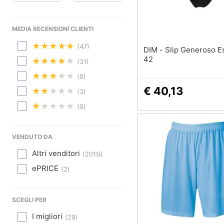
Sport
Animali
MEDIA RECENSIONI CLIENTI
Motori
(47)
DIM - Slip Generoso Essenziale
42
(31)
Libri, cd e dvd
(9)
€ 40,13
Festività e ricorrenze
(3)
(9)
Promozioni
VENDUTO DA
Altri venditori
(
2019
)
ePRICE
(
2
)
SCEGLI PER
I migliori
(
29
)