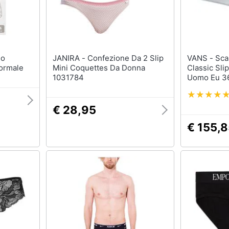
T-shirt
Apple Watch
Felpa
Smartwatch
Tuta
Orologi uomo
Pantaloni
Orologi donna
JANIRA - Confezione Da 2 Slip
VANS - Scarpe Sportive Ua
Vedi tutti
Vedi tutti
ormale
Mini Coquettes Da Donna
Classic Sli
1031784
Uomo Eu 36
€ 28,95
€ 155,