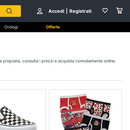
Accedi
|
Registrati
Orologi
Offerte
Scarpe
pia proposta, consulta i prezzi e acquista comodamente online.
Sneakers
Scarpe nike
Anfibi
Ciabatte
Vedi tutti
Gioielli