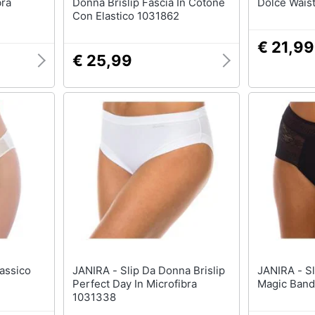
bra
Donna Brislip Fascia In Cotone
Dolce Wais
Con Elastico 1031862
€ 21,99
€ 25,99
JANIRA - Slip Da Donna Brislip
JANIRA - Slip Da Donna Carey
Perfect Day In Microfibra
Magic Band
1031338