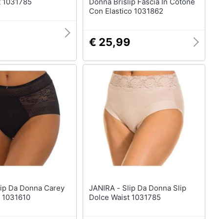
t 1031785
Donna Brislip Fascia In Cotone
Con Elastico 1031862
€ 25,99
JANIRA - Slip Da Donna Slip
 1031610
Dolce Waist 1031785