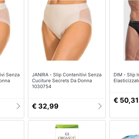
JANIRA - Slip Contenitivi Senza
DIM - Slip In Cotone
Donna
Cuciture Secrets Da Donna
Elasticizza
1030754
€ 50,31
€ 32,99