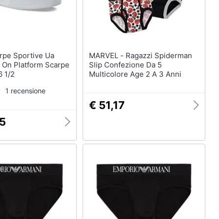
Anelli
Orecchini
Cavigliera
Collane
MARVEL - Ragazzi Spiderman
Vedi tutti
p On Platform Scarpe
Slip Confezione Da 5
 1/2
Multicolore Age 2 A 3 Anni
1 recensione
€ 51,17
85