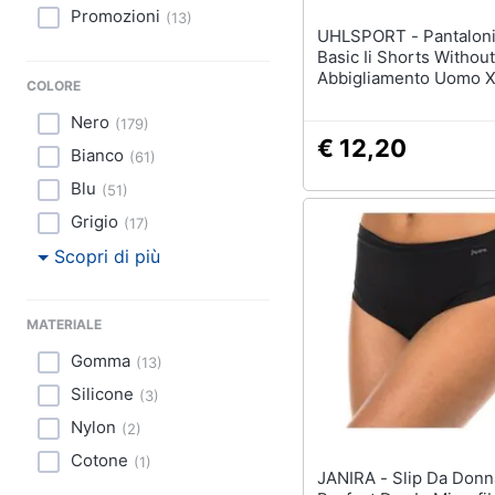
Promozioni
(
13
)
UHLSPORT - Pantaloni Center
Basic Ii Shorts Without
Abbigliamento Uomo 
COLORE
Nero
(
179
)
€ 12,20
Bianco
(
61
)
Blu
(
51
)
Grigio
(
17
)
Scopri di più
MATERIALE
Gomma
(
13
)
Silicone
(
3
)
Nylon
(
2
)
Cotone
(
1
)
JANIRA - Slip Da Donna Brislip