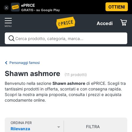
ePRICE
OTTIENI
Vai
×
Accedi
GRATIS - su Google Play
al
Registrati
menu
Accedi
Libri,
Offerte
cd
e
Libri, cd e dvd
Libri
Dvd e Blu-ray
Cd
dvd
Elettrodomestici
musicali
Personaggi
Offerte
Personaggi famosi
Libri
Informatica
Shawn ashmore
Religione
(11 prodotti)
e
Benvenuto nella sezione
Shawn ashmore
di ePRICE. Scegli tra
Spiritualità
Telefonia
tantissimi prodotti in offerta, scontati e con consegna rapida.
Attualità,
Scopri la nostra ampia proposta, consulta i prezzi e acquista
politica
comodamente online.
Tv
e
e
diritto
Home
Libri
Cinema
di
ORDINA PER
FILTRA
Cucina
Rilevanza