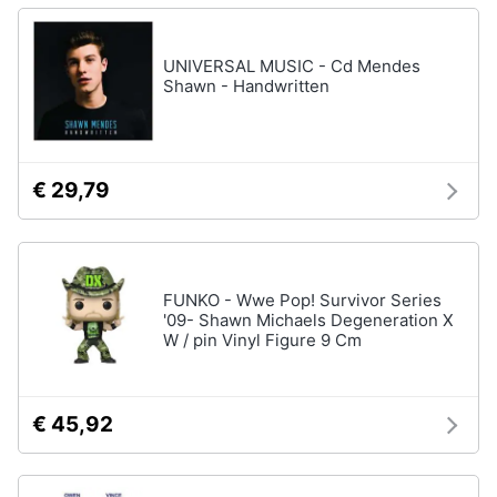
disney
e
film
igiene
DVD
UNIVERSAL MUSIC - Cd Mendes
Film
Shawn - Handwritten
Beauty
Vedi
tutti
Giocattoli
€ 29,79
Prima
Cd
infanzia
musicali
Colonne
FUNKO - Wwe Pop! Survivor Series
Fotografia
Sonore
'09- Shawn Michaels Degeneration X
W / pin Vinyl Figure 9 Cm
CD
Musicali
Casalinghi
Musica
Leggera
€ 45,92
Abbigliamento
Musica
Jazz
Sport