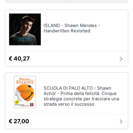
Prezzo più basso
Prezzo più alto
Valutazioni
Libri
Smart
di
home
Arte,
Design
e
ISLAND - Shawn Mendes -
Videogiochi
Architettura
Handwritten Revisited
Vedi
Audio
tutti
e
musica
€ 40,27
Dvd
Clima
e
Blu-
ray
Arredo
SCUOLA DI PALO ALTO - Shawn
Achor - Prima della felicità. Cinque
Blu-
strategie concrete per tracciare una
Ray
Brico
strada verso il successo
Blu-
e
Ray
Giardinaggio
Musica
€ 27,00
Classica
Salute
Walt