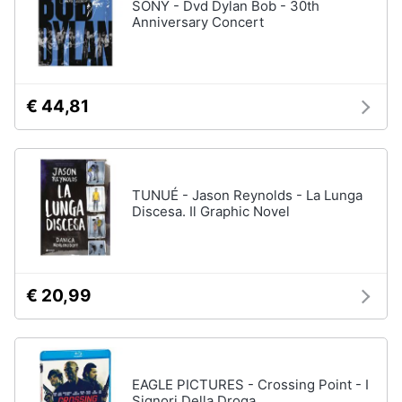
SONY - Dvd Dylan Bob - 30th
Assistenza
Anniversary Concert
clienti
Esci
€ 44,81
TUNUÉ - Jason Reynolds - La Lunga
Discesa. Il Graphic Novel
€ 20,99
EAGLE PICTURES - Crossing Point - I
Signori Della Droga