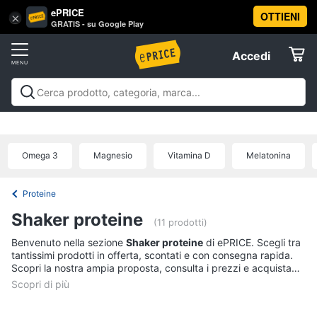
ePRICE
OTTIENI
Vai
×
Accedi
GRATIS - su Google Play
al
Registrati
menu
Accedi
Salute
Offerte
e
igiene
Salute e igiene
Igiene della persona
Igiene della
Elettrodomestici
casa
Integratori alimentari
Apparecchi medicali e per la
Igiene
diagnostica
Parafarmaci
Ausili per anziani e
della
Omega 3
Magnesio
Vitamina D
Melatonina
disabili
Mascherine
Offerte
Informatica
persona
Shampoo
Proteine
Telefonia
Amuchina
Shaker proteine
gel
(11 prodotti)
Preservativo
Benvenuto nella sezione
Shaker proteine
di ePRICE. Scegli tra
Tv
tantissimi prodotti in offerta, scontati e con consegna rapida.
e
Assorbenti
Scopri la nostra ampia proposta, consulta i prezzi e acquista
Home
comodamente online.
Cinema
Vedi
tutti