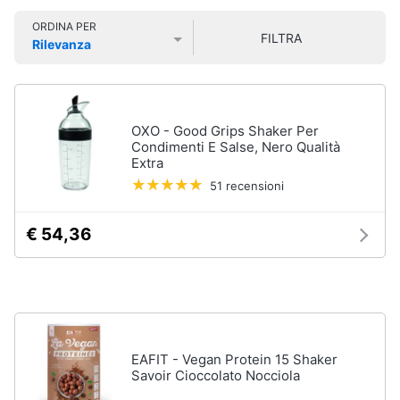
Smart
ORDINA PER
home
FILTRA
Rilevanza
Igiene
Prezzo più basso
Prezzo più alto
Valutazioni
della
Videogiochi
casa
Scopa
Audio
OXO - Good Grips Shaker Per
Scopa
e
Condimenti E Salse, Nero Qualità
a
Extra
musica
vapore
51 recensioni
Bicarbonato
di
Clima
sodio
€ 54,36
Ammoniaca
Arredo
Vedi
tutti
Brico
e
Giardinaggio
EAFIT - Vegan Protein 15 Shaker
Savoir Cioccolato Nocciola
Integratori
alimentari
Salute