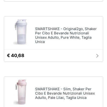
ffp3
Mascherine
ffp2
Mascherine
lavabili
SMARTSHAKE - Original2go, Shaker
Mascherine
Per Cibo E Bevande Nutrizionali
chirurgiche
Unisex Adulto, Pure White, Taglia
Unica
Vedi
tutti
€ 40,68
SMARTSHAKE - Slim, Shaker Per
Cibo E Bevande Nutrizionali Unisex
Adulto, Pale Lilac, Taglia Unica