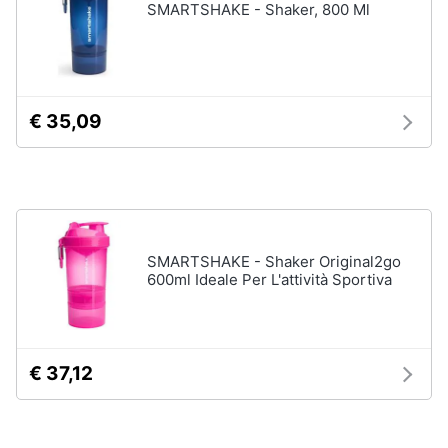
Aerosol
SMARTSHAKE - Shaker, 800 Ml
Pressoterapia
Animali
Magnetoterapia
Motori
Vedi
€ 35,09
tutti
Libri,
cd
e
Parafarmaci
dvd
Fermenti
lattici
SMARTSHAKE - Shaker Original2go
Festività
600ml Ideale Per L'attività Sportiva
Siringa
e
ricorrenze
Collirio
Ago
Promozioni
€ 37,12
Vedi
tutti
Servizi