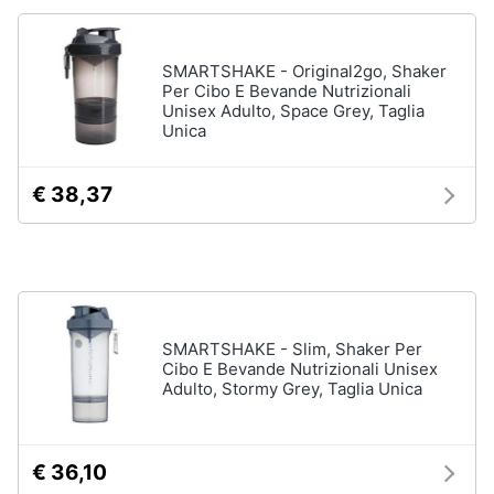
Assistenza
Ausili
clienti
per
SMARTSHAKE - Original2go, Shaker
anziani
e
Per Cibo E Bevande Nutrizionali
Esci
disabili
Unisex Adulto, Space Grey, Taglia
Unica
Deambulatore
Sedia
a
€ 38,37
rotelle
Stampelle
Materasso
antidecubito
Vedi
SMARTSHAKE - Slim, Shaker Per
tutti
Cibo E Bevande Nutrizionali Unisex
Adulto, Stormy Grey, Taglia Unica
Mascherine
€ 36,10
Mascherine