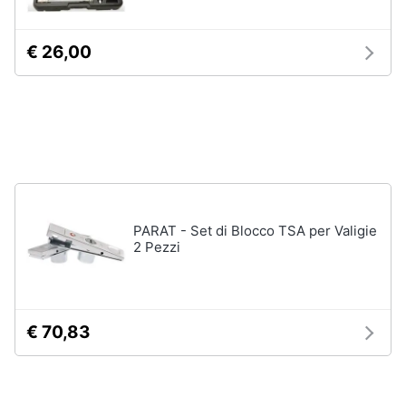
e
igiene
€ 26,00
Beauty
Giocattoli
Prima
infanzia
PARAT - Set di Blocco TSA per Valigie
2 Pezzi
Fotografia
Casalinghi
€ 70,83
Abbigliamento
Sport