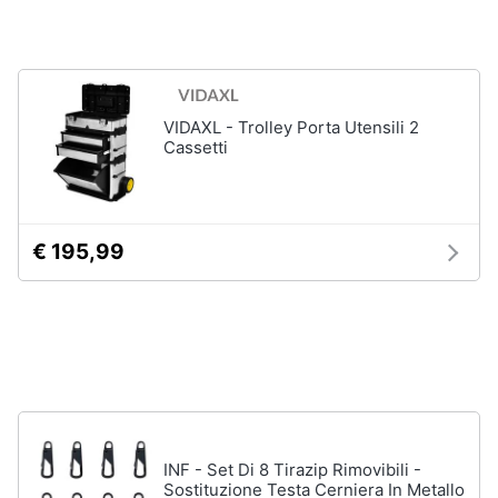
Animali
Motori
VIDAXL - Trolley Porta Utensili 2
Cassetti
Libri,
cd
e
dvd
€ 195,99
Festività
e
ricorrenze
Promozioni
Servizi
INF - Set Di 8 Tirazip Rimovibili -
Sostituzione Testa Cerniera In Metallo