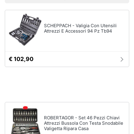
Prezzo più basso
Prezzo più alto
Valutazioni
Smart
home
SCHEPPACH - Valigia Con Utensili
Videogiochi
Attrezzi E Accessori 94 Pz Tb94
Audio
e
musica
€ 102,90
Clima
Arredo
Brico
e
Giardinaggio
ROBERTAGOR - Set 46 Pezzi Chiavi
Attrezzi Bussola Con Testa Snodabile
Valigetta Ripara Casa
Salute