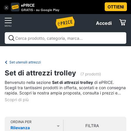
ePRICE
OTTIENI
Vai
×
Accedi
GRATIS - su Google Play
al
Registrati
menu
Accedi
Offerte
Offerte
Elettrodomestici
Set utensili attrezzi
Informatica
Set di attrezzi trolley
(7 prodotti)
Benvenuto nella sezione
Set di attrezzi trolley
di ePRICE.
Telefonia
Scegli tra tantissimi prodotti in offerta, scontati e con consegna
rapida. Scopri la nostra ampia proposta, consulta i prezzi e
acquista comodamente online.
Tv
e
Home
Cinema
ORDINA PER
FILTRA
Rilevanza