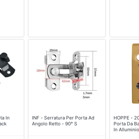
INF - Serratura Per Porta Ad
HOPPE - 202kp - Placca Per
ack
Angolo Retto - 90° S
Porta Da Ba
In Allumini