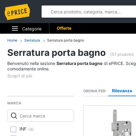
Offerte
Categorie
Elettrodomestici
Home
Serratura
Serratura porta bagno
Serratura porta bagno
Informatica
(57 prodotti)
Benvenuto nella sezione
Serratura porta bagno
di ePRICE. Scegli
Telefonia
comodamente online.
Tv e Home Cinema
Rilevanza
ORDINA PER
Smart home
MARCA
Videogiochi
Audio e musica
INF
(
4
)