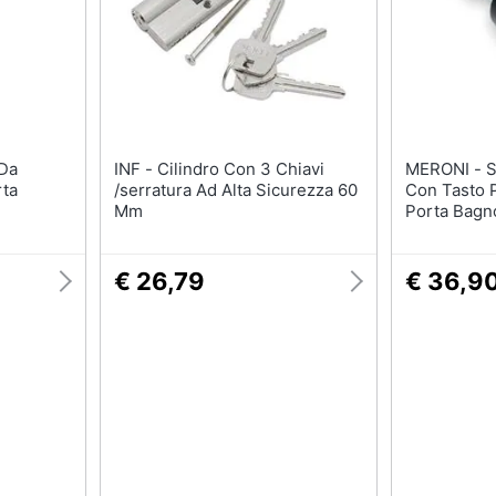
INF - Cilindro Con 3 Chiavi
MERONI - Serratura Pomolo
rta
/serratura Ad Alta Sicurezza 60
Con Tasto P
Mm
Porta Bagn
Blocco N12
€ 26,79
€ 36,9