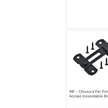
Sport
Animali
Motori
Libri, cd e dvd
Festività e ricorrenze
Promozioni
INF - Chiusura Per Porta In
Acciaio Inossidabile Bl