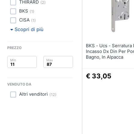
Clima
THIRARD
(
2
)
BKS
(
1
)
Arredo
CISA
(
1
)
Brico e Giardinaggio
Scopri di più
Salute e igiene
BKS - Ucs - Serratura Da
PREZZO
Incasso Dx Din Per Po
Beauty
Bagno, In Alpacca
Giocattoli
€ 33,05
Prima infanzia
VENDUTO DA
Altri venditori
Fotografia
(
12
)
Casalinghi
Abbigliamento