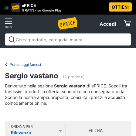
ePRICE
OTTIENI
Vai
×
Accedi
GRATIS - su Google Play
al
Registrati
menu
Accedi
Libri,
Offerte
cd
e
Libri, cd e dvd
Libri
Dvd e Blu-ray
Cd
dvd
Elettrodomestici
musicali
Personaggi
Offerte
Personaggi famosi
Libri
Informatica
Sergio vastano
Religione
(2 prodotti)
e
Benvenuto nella sezione
Sergio vastano
di ePRICE. Scegli tra
Spiritualità
Telefonia
tantissimi prodotti in offerta, scontati e con consegna rapida.
Attualità,
Scopri la nostra ampia proposta, consulta i prezzi e acquista
politica
comodamente online.
Tv
e
e
diritto
Home
Libri
Cinema
di
ORDINA PER
FILTRA
Cucina
Rilevanza