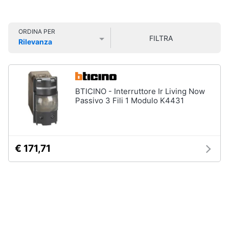
Smart
home
ORDINA PER
FILTRA
Rilevanza
Videogiochi
Prezzo più basso
Prezzo più alto
Valutazioni
Audio
e
BTICINO - Interruttore Ir Living Now
musica
Passivo 3 Fili 1 Modulo K4431
Clima
€ 171,71
Arredo
Brico
e
Giardinaggio
Salute