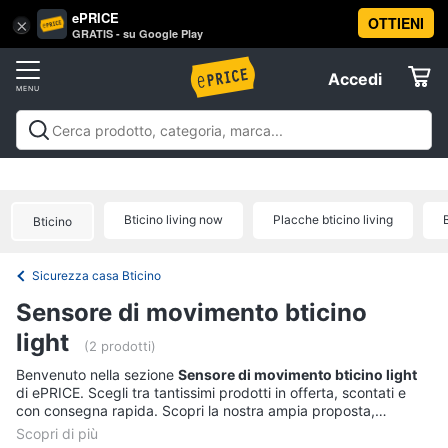
ePRICE
OTTIENI
Vai
×
Accedi
GRATIS - su Google Play
al
Registrati
menu
Accedi
Offerte
Offerte
Elettrodomestici
Bticino living now
Placche bticino living
Bticino
Informatica
Sicurezza casa Bticino
Telefonia
Sensore di movimento bticino
light
Tv
(2 prodotti)
e
Benvenuto nella sezione
Sensore di movimento bticino light
Home
di ePRICE. Scegli tra tantissimi prodotti in offerta, scontati e
Cinema
con consegna rapida. Scopri la nostra ampia proposta,
consulta i prezzi e acquista comodamente online.