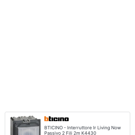
e
igiene
Beauty
Giocattoli
Prima
infanzia
Fotografia
Casalinghi
Abbigliamento
BTICINO - Interruttore Ir Living Now
Sport
Passivo 2 Fili 2m K4430