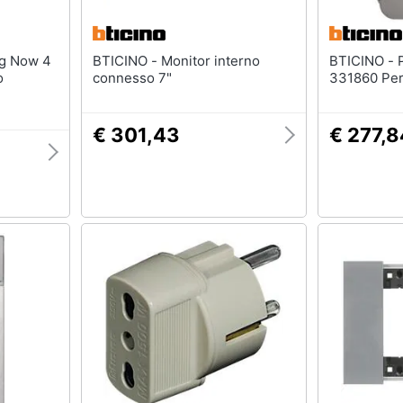
BTICINO - Monitor interno
BTICINO - Posto Esterno Agg.
o
connesso 7"
331860 Per K
€ 301,43
€ 277,8