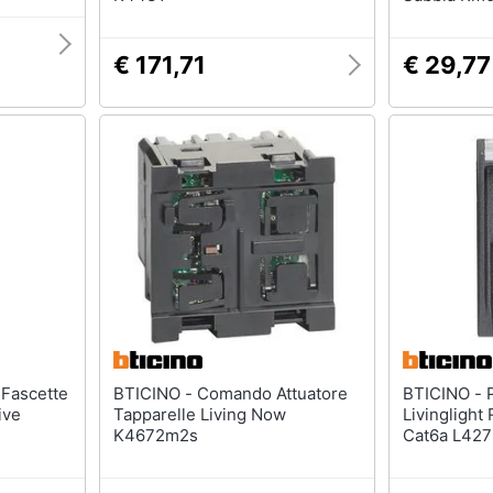
€ 171,71
€ 29,77
BTICINO - Comando Attuatore
BTICINO - Presa Dati
ive
Tapparelle Living Now
Livinglight
K4672m2s
Cat6a L42