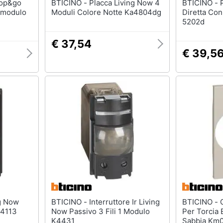
BTICINO - Placca Living Now 4
BTICINO - Presa Tv E Sat Magic
+modulo
Moduli Colore Notte Ka4804dg
Diretta Co
5202d
€ 37,54
€ 39,5
BTICINO - Interruttore Ir Living
BTICINO - Cover Living Now
g4113
Now Passivo 3 Fili 1 Modulo
Per Torcia 
K4431
Sabbia Km