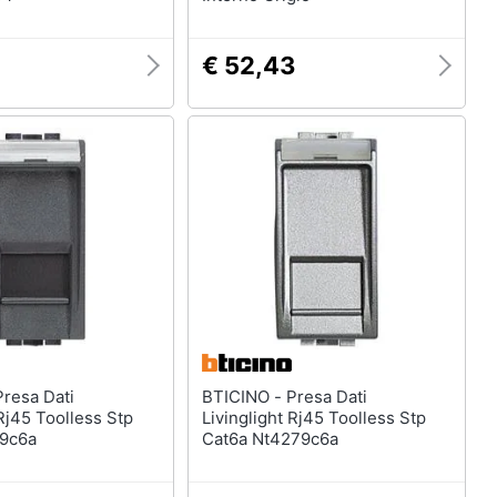
€ 52,43
BTICINO - Presa Dati
 Rj45 Toolless Stp
Livinglight Rj45 Toolless Stp
79c6a
Cat6a Nt4279c6a