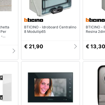
BTICINO - Idroboard Centralino
BTICINO - Btdin Base + Calotta
 Per
8 Moduliip65
Resina 2di
 -
€ 21,90
€ 13,3