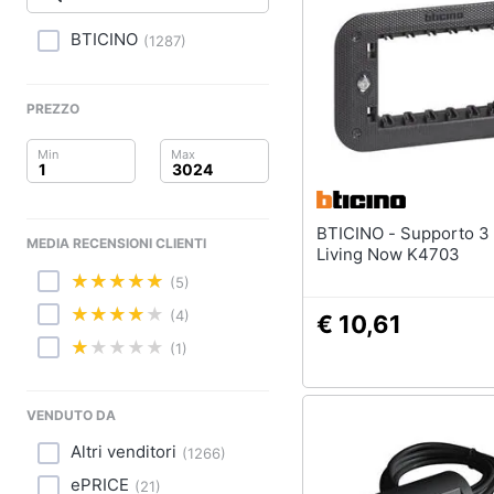
Clima
BTICINO
(
1287
)
Arredo
Brico e Giardinaggio
PREZZO
Salute e igiene
Beauty
BTICINO - Supporto 3 Moduli
MEDIA RECENSIONI CLIENTI
Giocattoli
Living Now K4703
(5)
Prima infanzia
(4)
€ 10,61
Fotografia
(1)
Casalinghi
VENDUTO DA
Abbigliamento
Altri venditori
(
1266
)
ePRICE
(
21
)