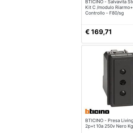
BTICINO - Salvavita Stop&go
Kit C /modulo Riarmo
Controllo - F80/sg
€ 169,71
BTICINO - Presa Living Now
2p+t 10a 250v Nero K