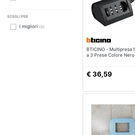
Sport
Animali
SCEGLI PER
I migliori
(
5
)
Motori
Libri, cd e dvd
BTICINO - Multipresa S3711GB
Festività e ricorrenze
a 3 Prese Colore Nero
Promozioni
€ 36,59