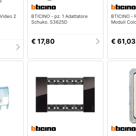
BTICINO - pz. 1 Adattatore
BTICINO - Placca Living Now 3
Schuko. S3625D
Moduli Co
€ 17,80
€ 61,03