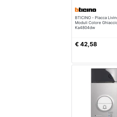
BTICINO - Placca Living Now 4
Moduli Colore Ghiacci
Ka4804dw
€ 42,58