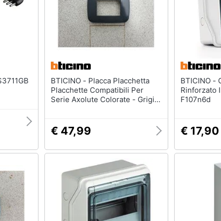
BTICINO - Placca Placchetta
BTICINO - Centralino Da Parete
Placchette Compatibili Per
Rinforzato 
Serie Axolute Colorate - Grigio
F107n6d
Scuro 7
€ 47,99
€ 17,90