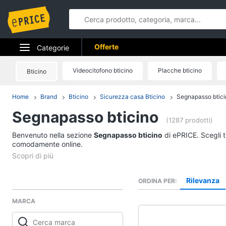
Offerte
Categorie
Elettrodomestici
Videocitofono bticino
Placche bticino
Bticino
Informatica
Home
Brand
Bticino
Sicurezza casa Bticino
Segnapasso btici
Segnapasso bticino
Telefonia
(1287 prodotti)
Benvenuto nella sezione
Tv e Home Cinema
Segnapasso bticino
di ePRICE. Scegli t
comodamente online.
Smart home
Videogiochi
Rilevanza
ORDINA PER
MARCA
Audio e musica