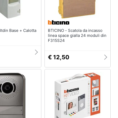
BTICINO - Scatola da incasso
n
linea space gialla 24 moduli din
F315S24
0
€ 12,50