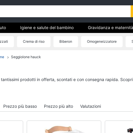
uto
Igiene e salute del bambino
Gravidanza e maternit
cattoli
La prima cameretta
Abbigliamento neonati
zzati
Crema di riso
Biberon
Omogeneizzatore
zia
one
Seggiolone hauck
o
Igiene e salute del bambino
Gravidanza e matern
Fasciatoio
Fiocco nascita
Pannolini
Cuscino allattamento
 tantissimi prodotti in offerta, scontati e con consegna rapida. Scopr
no
Borotalco
Cuscino gravidanza
Vaschetta bagnetto
Vestiti premaman
Vedi tutti
Vedi tutti
Prezzo più basso
Prezzo più alto
Valutazioni
La prima cameretta
Abbigliamento neona