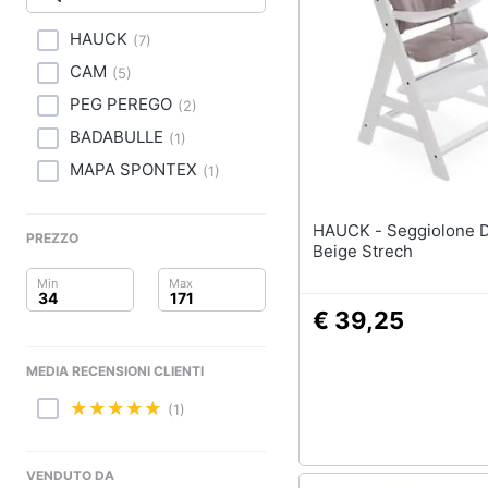
Clima
Cavallo a dondolo
Carillon
HAUCK
(
7
)
Arredo
Palestrina
CAM
(
5
)
Girello
Brico e Giardinaggio
PEG PEREGO
(
2
)
BADABULLE
Vedi tutti
(
1
)
Salute e igiene
MAPA SPONTEX
(
1
)
Beauty
HAUCK - Seggiolone Deluxe -
PREZZO
Giocattoli
Beige Strech
Prima infanzia
€ 39,25
Fotografia
MEDIA RECENSIONI CLIENTI
Casalinghi
(1)
Abbigliamento
VENDUTO DA