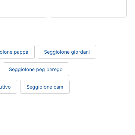
olone pappa
Seggiolone giordani
Seggiolone peg perego
utivo
Seggiolone cam