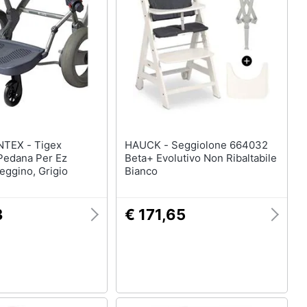
 - Tigex
HAUCK - Seggiolone 664032
edana Per Ez
Beta+ Evolutivo Non Ribaltabile
eggino, Grigio
Bianco
3
€ 171,65