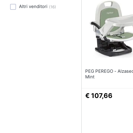
Sport
Altri venditori
(
16
)
Animali
Motori
Libri, cd e dvd
Festività e ricorrenze
Promozioni
PEG PEREGO - Alzasedia Rialto
Mint
€ 107,66