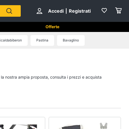
Accedi
|
Registrati
à
Offerte
Scaldabiberon
Pastina
Bavaglino
ità
Pappa e allattamento
Seggiolone
Semolino
i la nostra ampia proposta, consulta i prezzi e acquista
Omogeneizzati
Crema di riso
Vedi tutti
ti