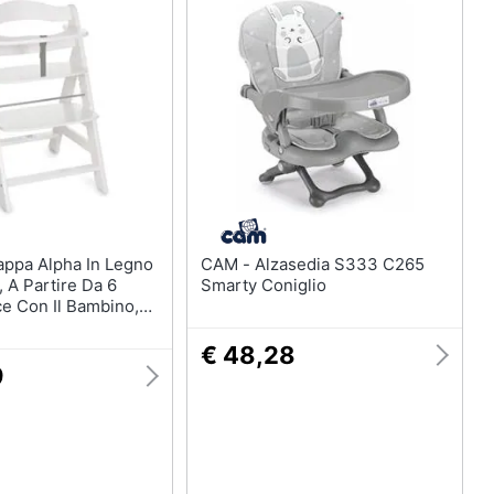
CAM - Alzasedia S333 C265
 A Partire Da 6
Smarty Coniglio
e Con Il Bambino,
olabile, Portata Di
e (bianco)
€ 48,28
9