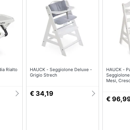
HAUCK - Seggiolone Deluxe -
HAUCK - Pappa Alpha In Legno
Grigio Strech
Seggiolone,
Mesi, Cresc
Altezza Reg
90 Kg, Whit
€ 34,19
€ 96,9