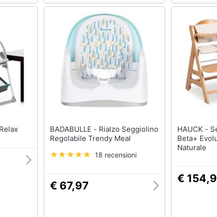
'n Relax
BADABULLE - Rialzo Seggiolino
HAUCK - Seggiolone 664049
Regolabile Trendy Meal
Beta+ Evolu
Naturale
18 recensioni
€ 154,
€ 67,97