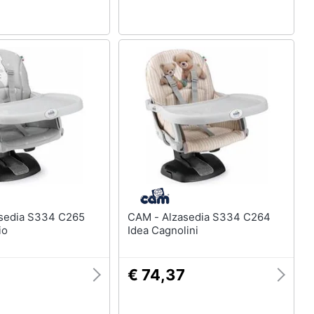
CAM - Alzasedia S334 C264
io
Idea Cagnolini
€ 74,37