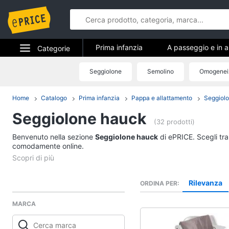
Prima infanzia
A passeggio e in a
Categorie
Pappa e allattamento
Relax e gio
Elettrodomestici
Seggiolone
Semolino
Omogenei
Prima infan
Informatica
Home
Catalogo
Prima infanzia
Pappa e allattamento
Seggiol
A passeggio e in aut
Seggiolone hauck
Telefonia
Seggiolino auto
(32 prodotti)
Passeggino
Benvenuto nella sezione
Tv e Home Cinema
Seggiolone hauck
di ePRICE. Scegli tra
Sensore antiabbando
comodamente online.
Smart home
Passeggino leggero
Vedi tutti
Videogiochi
Rilevanza
ORDINA PER
MARCA
Audio e musica
Relax e giocattoli