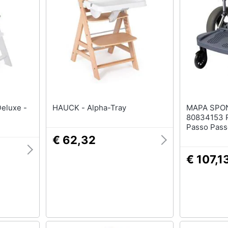
Fasciatoio
Scarpe bambino
Culla
Tutina
Armadio cameretta
Sandali bambina
Lettino
Body neonato
Vedi tutti
Vedi tutti
HAUCK - Alpha-Tray
MAPA SPONTEX
80834153 P
Passo Pass
€ 62,32
€ 107,1