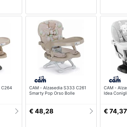
CAM - Alzasedia S333 C261
CAM - Alzasedia S334 C265
Smarty Pop Orso Bolle
Idea Conigl
€ 48,28
€ 74,37