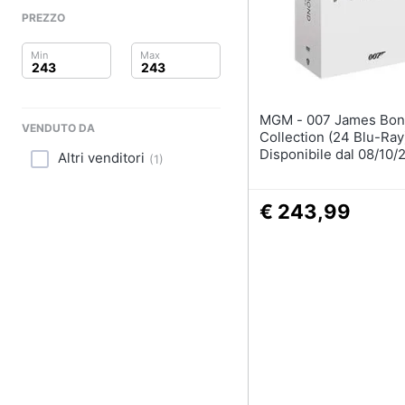
Clima
PREZZO
Arredo
Brico e Giardinaggio
MGM - 007 James Bond
Salute e igiene
VENDUTO DA
Collection (24 Blu-Ray
Disponibile dal 08/10/
Altri venditori
(
1
)
Beauty
Giocattoli
€ 243,99
Prima infanzia
Fotografia
Casalinghi
Abbigliamento