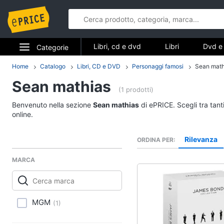
Libri, cd e dvd
Libri
Dvd e 
Categorie
Elettrodomestici
Home
Catalogo
Libri, CD e DVD
Personaggi famosi
Sean math
Libri, cd e d
Sean mathias
Informatica
(1 prodotti)
Libri
Benvenuto nella sezione
Sean mathias
di ePRICE. Scegli tra tant
Telefonia
Religione e Spiritualit
online.
Attualità, politica e dir
Tv e Home Cinema
Rilevanza
ORDINA PER
Libri di Cucina
Smart home
Libri di Arte, Design e
MARCA
Architettura
Videogiochi
Vedi tutti
Audio e musica
MGM
(
1
)