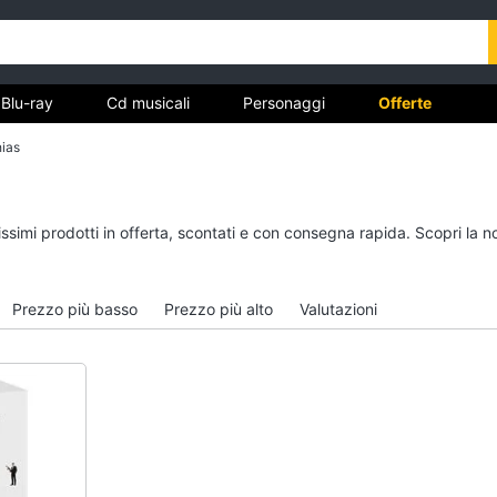
Blu-ray
Cd musicali
Personaggi
Offerte
ias
vd
Dvd e Blu-ray
Cd musicali
issimi prodotti in offerta, scontati e con consegna rapida. Scopri l
à
Blu-Ray
Colonne Sonore
itto
Blu-Ray Musica Classica
CD Musicali
Prezzo più basso
Prezzo più alto
Valutazioni
Walt disney film
Musica Leggera
DVD Film
Musica Jazz
Vedi tutti
Vedi tutti