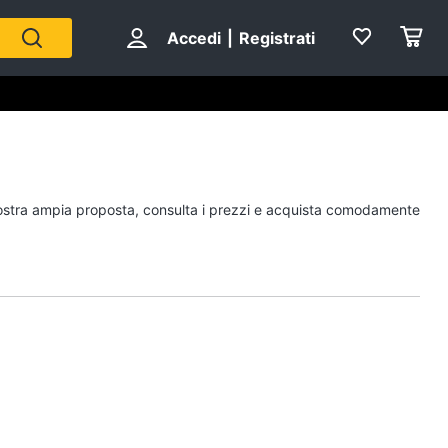
Accedi
|
Registrati
Personaggi
a nostra ampia proposta, consulta i prezzi e acquista comodamente
cristiano ronaldo
Me contro Te
Sean connery
Barbara D'Urso
Vedi tutti