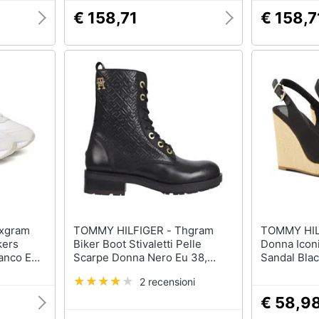
€ 158,71
€ 158,7
TOMMY HILFIGER - Thgram
TOMMY HILFIGE
kers
Biker Boot Stivaletti Pelle
Donna Iconi
anco Eu
Scarpe Donna Nero Eu 38,
Sandal Bla
Fw0fw06817 Bds
40
2 recensioni
€ 58,9