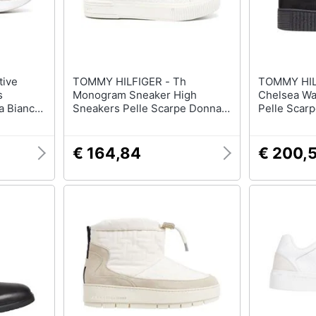
TOMMY HILFIGER - Th
TOMMY HILFIGER 
s
Monogram Sneaker High
Chelsea War
a Bianco
Sneakers Pelle Scarpe Donna
Pelle Scar
s
Beige Eu 36, Fw0fw06856 Ybl
Fw0fw0766
€ 164,84
€ 200,