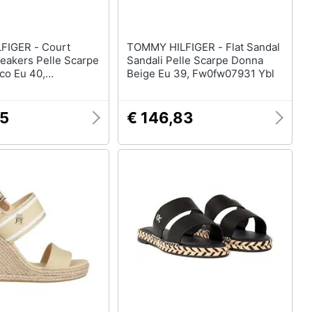
ER - Court
TOMMY HILFIGER - Flat Sandal
eakers Pelle Scarpe
Sandali Pelle Scarpe Donna
co Eu 40,
Beige Eu 39, Fw0fw07931 Ybl
2 Ybs
95
€ 146,83