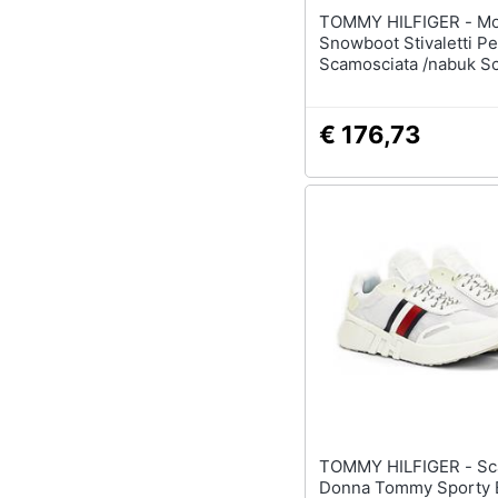
TOMMY HILFIGER - Monogram
Snowboot Stivaletti Pe
Scamosciata /nabuk S
Donna Nero Eu 38,
Fw0fw07637 Bds
€ 176,73
TOMMY HILFIGER - Scarpa
Donna Tommy Sporty 