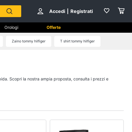
Accedi
|
Registrati
Orologi
Offerte
Zaino tommy hilfiger
T shirt tommy hilfiger
rologio tommy hilfiger
Scarpe
Sneakers
Scarpe nike
pida. Scopri la nostra ampia proposta, consulta i prezzi e
Anfibi
Ciabatte
Vedi tutti
Gioielli