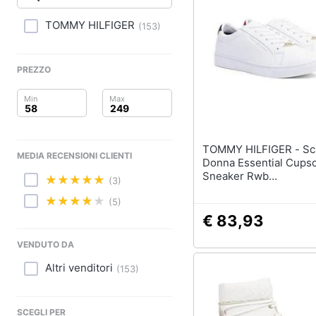
Clima
Sigaretta elettronica
Borse
TOMMY HILFIGER
(
153
)
Arredo
Occhiali da vista
Occhiali da sole
Brico e Giardinaggio
PREZZO
Vedi tutti
Salute e igiene
Beauty
TOMMY HILFIGER - Scarpa
MEDIA RECENSIONI CLIENTI
Giocattoli
Donna Essential Cups
Sneaker Rwb
(3)
Fw0fw03682020.40
Prima infanzia
(5)
€ 83,93
Fotografia
VENDUTO DA
Casalinghi
Altri venditori
(
153
)
Abbigliamento
SCEGLI PER