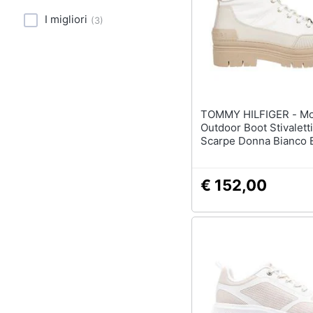
Sport
I migliori
(
3
)
Animali
Motori
Libri, cd e dvd
TOMMY HILFIGER - Monogram
Festività e ricorrenze
Outdoor Boot Stivalett
Scarpe Donna Bianco 
Fw0fw07502 Ybh
Promozioni
€ 152,00