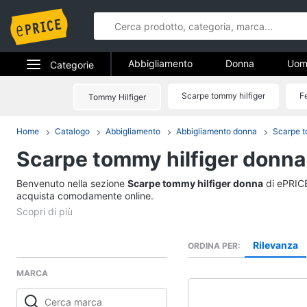
Abbigliamento
Donna
Uom
Categorie
Gioielli
Elettrodomestici
Scarpe tommy hilfiger
F
Tommy Hilfiger
Abbigliame
Informatica
Portafoglio tommy hil
Home
Catalogo
Abbigliamento
Abbigliamento donna
Scarpe t
Donna
Scarpe tommy hilfiger donna
Telefonia
Intimo donna
Top
Benvenuto nella sezione
Tv e Home Cinema
Scarpe tommy hilfiger donna
di ePRICE.
Cappotto donna
acquista comodamente online.
Smart home
Felpa donna
Vedi tutti
Videogiochi
Rilevanza
ORDINA PER
MARCA
Audio e musica
Accessori