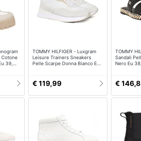
TOMMY HILFIGER - Luxgram
TOMMY HILFIGER -
i Cotone
Leisure Trainers Sneakers
Sandali Pe
Eu 39,
Pelle Scarpe Donna Bianco Eu
Nero Eu 38
37, Fw0fw07816 Ybs
€ 119,99
€ 146,