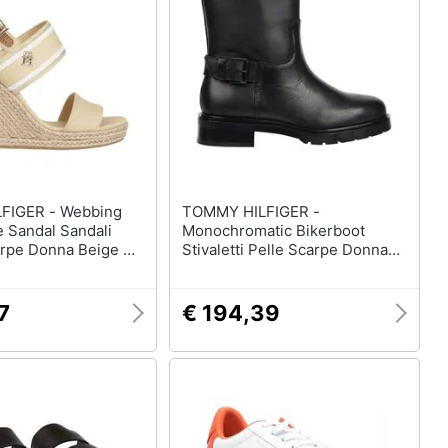
Anelli
Orecchini
Cavigliera
Collane
Vedi tutti
R - Webbing
TOMMY HILFIGER -
 Sandal Sandali
Monochromatic Bikerboot
rpe Donna Beige Eu
Stivaletti Pelle Scarpe Donna
8045 Acr
Nero Eu 36, Fw0fw07485 Bds
7
€ 194,39