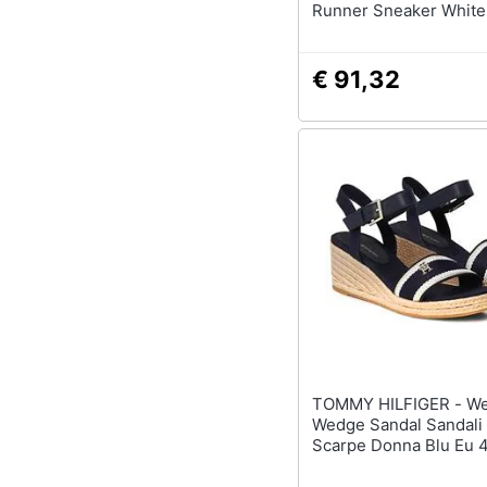
Runner Sneaker White
Fw0fw04700ybs. 39
€ 91,32
TOMMY HILFIGER - Webbing
Wedge Sandal Sandali
Scarpe Donna Blu Eu 4
Fw0fw08044 Dw6