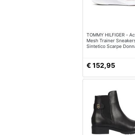
TOMMY HILFIGER - Active
Mesh Trainer Sneaker
Sintetico Scarpe Donn
Eu 36, Fw0fw06981 Yb
€ 152,95