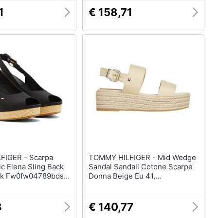
1
€ 158,71
R - Scarpa
TOMMY HILFIGER - Mid Wedge
c Elena Sling Back
Sandal Sandali Cotone Scarpe
ck Fw0fw04789bds.
Donna Beige Eu 41,
Fw0fw07885 Acr
8
€ 140,77