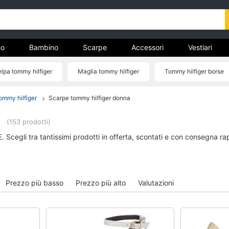
o
Bambino
Scarpe
Accessori
Vestiari
elpa tommy hilfiger
Maglia tommy hilfiger
Tommy hilfiger borse
nto
figer
Maglione tommy hilfiger
Costume tommy hilfiger
O
ommy hilfiger
Scarpe tommy hilfiger donna
Uomo
Bambino
Felpa uomo
Scarpe bambino
(153 prodotti)
Cravatta
Sandali bambina
 Scegli tra tantissimi prodotti in offerta, scontati e con consegna ra
Piumino uomo
Vestiti neonati
Giacca uomo
Copertina neonato
Vedi tutti
Vedi tutti
Prezzo più basso
Prezzo più alto
Valutazioni
Vestiari
Orologi