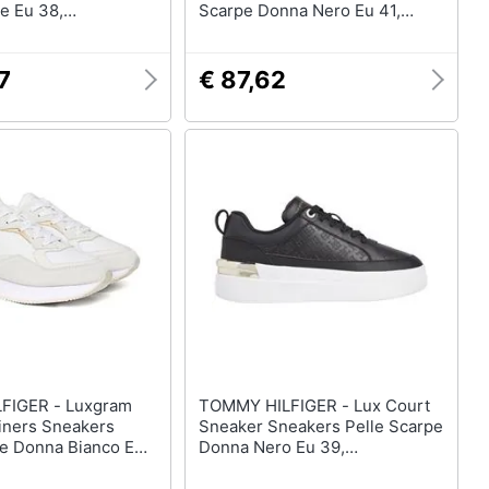
e Eu 38,
Scarpe Donna Nero Eu 41,
5 Acr
Fw0fw06800 Bds
7
€ 87,62
R - Luxgram
TOMMY HILFIGER - Lux Court
ainers Sneakers
Sneaker Sneakers Pelle Scarpe
pe Donna Bianco Eu
Donna Nero Eu 39,
07816 Ybs
Fw0fw07808 Bds