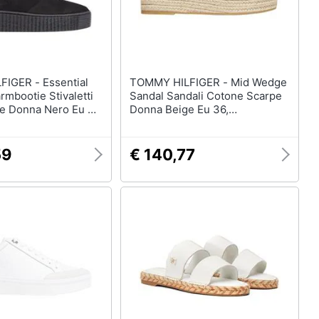
- Essential
TOMMY HILFIGER - Mid Wedge
mbootie Stivaletti
Sandal Sandali Cotone Scarpe
pe Donna Nero Eu 41,
Donna Beige Eu 36,
1 Bds
Fw0fw07885 Acr
59
€ 140,77