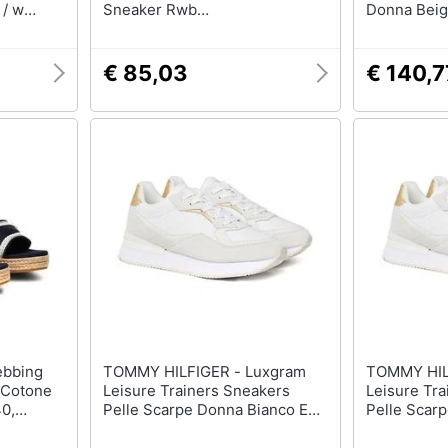
 / w
Sneaker Rwb
Donna Beig
Fw0fw03682020.39
Fw0fw0788
€ 85,03
€ 140,7
TOMMY HILFIGER - Luxgram
TOMMY HILFIGE
 Cotone
Leisure Trainers Sneakers
Leisure Tr
0,
Pelle Scarpe Donna Bianco Eu
Pelle Scar
40, Fw0fw07816 Ybs
38, Fw0fw