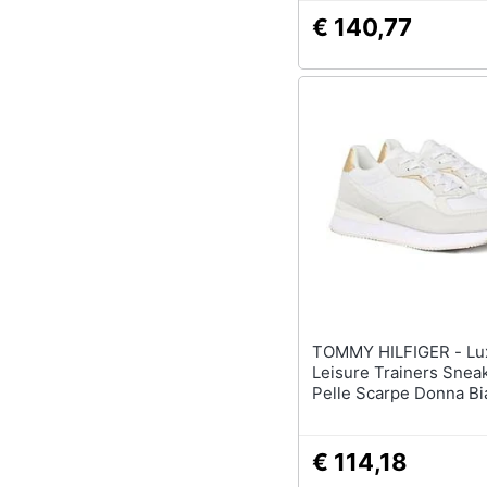
€ 140,77
TOMMY HILFIGER - Luxgram
Leisure Trainers Snea
Pelle Scarpe Donna Bi
39, Fw0fw07816 Ybs
€ 114,18