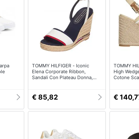
T-shirt
Apple Watch
Felpa
Smartwatch
Tuta
Orologi uomo
Pantaloni
Orologi donna
Vedi tutti
Vedi tutti
TOMMY HILFIGER - Iconic
TOMMY HILFIGE
ole
Elena Corporate Ribbon,
High Wedge
Sandali Con Plateau Donna,
Cotone Sca
Rosso (rsf 020), 41 Ue
41, Fw0fw0
€ 85,82
€ 140,7