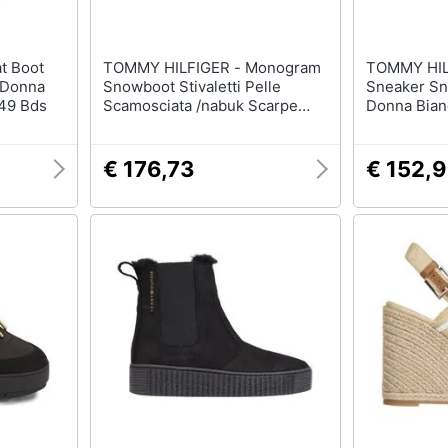
TOMMY HILFIGER - Monogram
TOMMY HILFIG
e Donna
Snowboot Stivaletti Pelle
Sneaker Sn
49 Bds
Scamosciata /nabuk Scarpe
Donna Bian
Donna Bianco Eu 37,
Fw0fw0781
Fw0fw07637 Ybh
€ 176,73
€ 152,