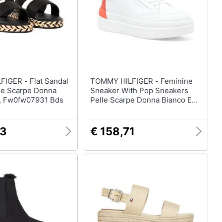
 Flat Sandal
TOMMY HILFIGER - Feminine
lle Scarpe Donna
Sneaker With Pop Sneakers
, Fw0fw07931 Bds
Pelle Scarpe Donna Bianco Eu
36, Fw0fw06896 0k9
83
€ 158,71