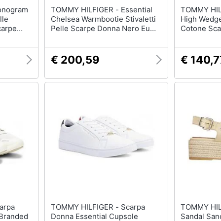
TOMMY HILFIGER - Essential
TOMMY HILFIGE
lle
Chelsea Warmbootie Stivaletti
High Wedge
carpe
Pelle Scarpe Donna Nero Eu
Cotone Sca
36, Fw0fw07661 Bds
40, Fw0fw
€ 200,59
€ 140,7
TOMMY HILFIGER - Scarpa
TOMMY HILFIGER 
Branded
Donna Essential Cupsole
Sandal San