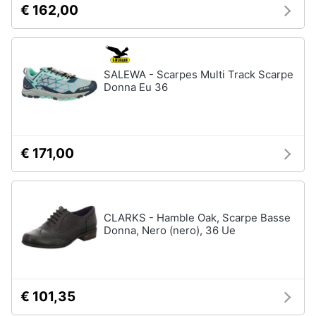
€ 162,00
neonati
e
igiene
Copertina
neonato
Beauty
Vedi
SALEWA - Scarpes Multi Track Scarpe
tutti
Donna Eu 36
Giocattoli
Prima
Scarpe
€ 171,00
infanzia
Sneakers
Scarpe
Fotografia
nike
Anfibi
CLARKS - Hamble Oak, Scarpe Basse
Donna, Nero (nero), 36 Ue
Casalinghi
Ciabatte
Vedi
Abbigliamento
tutti
€ 101,35
Sport