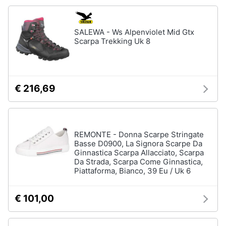
Accessori
Animali
Sigaretta
SALEWA - Ws Alpenviolet Mid Gtx
elettronica
Scarpa Trekking Uk 8
Motori
Borse
Occhiali
da
Libri,
vista
cd
€ 216,69
e
Occhiali
da
dvd
sole
Vedi
Festività
REMONTE - Donna Scarpe Stringate
tutti
Basse D0900, La Signora Scarpe Da
e
Ginnastica Scarpa Allacciato, Scarpa
ricorrenze
Da Strada, Scarpa Come Ginnastica,
Piattaforma, Bianco, 39 Eu / Uk 6
Promozioni
Vestiari
€ 101,00
T-
shirt
Servizi
Felpa