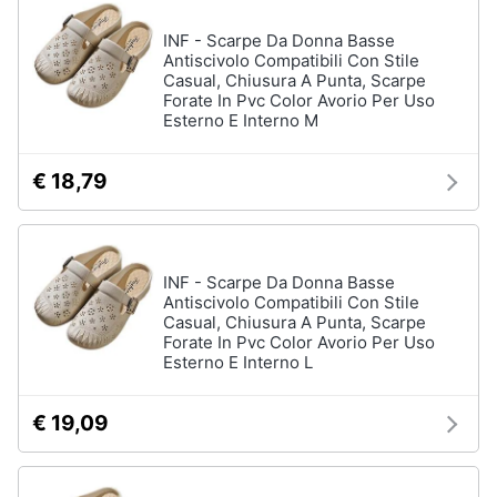
Assistenza
Tuta
INF - Scarpe Da Donna Basse
clienti
Pantaloni
Antiscivolo Compatibili Con Stile
Casual, Chiusura A Punta, Scarpe
Esci
Forate In Pvc Color Avorio Per Uso
Vedi
tutti
Esterno E Interno M
€ 18,79
Orologi
Apple
Watch
INF - Scarpe Da Donna Basse
Smartwatch
Antiscivolo Compatibili Con Stile
Casual, Chiusura A Punta, Scarpe
Orologi
Forate In Pvc Color Avorio Per Uso
uomo
Esterno E Interno L
Orologi
donna
€ 19,09
Vedi
tutti