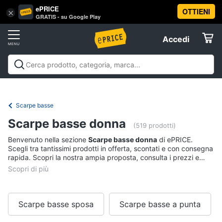
ePRICE
OTTIENI
Vai
×
Accedi
GRATIS - su Google Play
al
Registrati
menu
Accedi
Abbigliamento
Offerte
Donna
Abbigliamento
Donna
Uomo
Bambino
Scarpe
Accessori
Vest
Elettrodomestici
Intimo
donna
Scarpe basse
Top
Informatica
Scarpe basse donna
(519 prodotti)
Cappotto
donna
Benvenuto nella sezione
Scarpe basse donna
di ePRICE.
Telefonia
Scegli tra tantissimi prodotti in offerta, scontati e con consegna
Felpa
rapida. Scopri la nostra ampia proposta, consulta i prezzi e
donna
acquista comodamente online.
Tv
Vedi
e
tutti
Home
Cinema
Scarpe basse sposa
Scarpe basse a punta