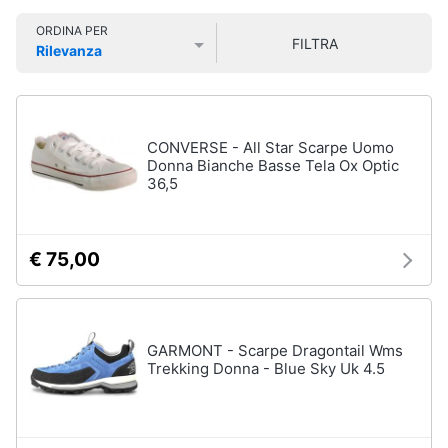
Smart
Uomo
ORDINA PER
home
FILTRA
Felpa
Rilevanza
uomo
Prezzo più basso
Prezzo più alto
Valutazioni
Videogiochi
Cravatta
Piumino
uomo
Audio
CONVERSE - All Star Scarpe Uomo
e
Donna Bianche Basse Tela Ox Optic
Giacca
36,5
musica
uomo
Vedi
Clima
tutti
€ 75,00
Arredo
Bambino
Brico
GARMONT - Scarpe Dragontail Wms
Scarpe
e
Trekking Donna - Blue Sky Uk 4.5
bambino
Giardinaggio
Sandali
bambina
Salute
Vestiti