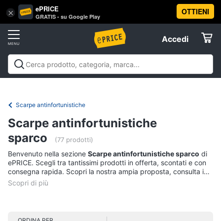
ePRICE
OTTIENI
Vai
×
Accedi
GRATIS - su Google Play
al
Registrati
menu
Accedi
Abbigliamento
Offerte
Donna
Abbigliamento
Donna
Uomo
Bambino
Scarpe
Accessori
Vest
Elettrodomestici
Intimo
donna
Scarpe antinfortunistiche
Top
Informatica
Scarpe antinfortunistiche
Cappotto
sparco
donna
(77 prodotti)
Telefonia
Felpa
Benvenuto nella sezione
Scarpe antinfortunistiche sparco
di
donna
ePRICE. Scegli tra tantissimi prodotti in offerta, scontati e con
Tv
consegna rapida. Scopri la nostra ampia proposta, consulta i
Vedi
e
prezzi e acquista comodamente online.
tutti
Home
Cinema
ORDINA PER