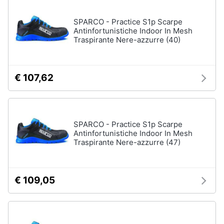
Accessori
Animali
SPARCO - Practice S1p Scarpe
Sigaretta
Antinfortunistiche Indoor In Mesh
elettronica
Traspirante Nere-azzurre (40)
Motori
Borse
Occhiali
da
Libri,
€ 107,62
vista
cd
e
Occhiali
da
dvd
sole
SPARCO - Practice S1p Scarpe
Vedi
Festività
Antinfortunistiche Indoor In Mesh
tutti
Traspirante Nere-azzurre (47)
e
ricorrenze
€ 109,05
Promozioni
Vestiari
T-
shirt
Servizi
Felpa