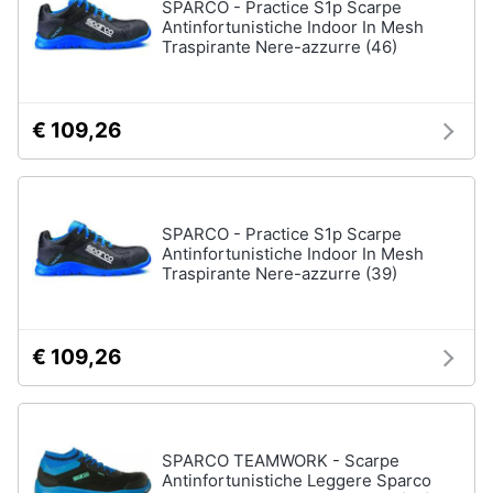
SPARCO - Practice S1p Scarpe
Assistenza
Tuta
Antinfortunistiche Indoor In Mesh
clienti
Traspirante Nere-azzurre (46)
Pantaloni
Esci
Vedi
tutti
€ 109,26
Orologi
SPARCO - Practice S1p Scarpe
Apple
Antinfortunistiche Indoor In Mesh
Watch
Traspirante Nere-azzurre (39)
Smartwatch
Orologi
uomo
€ 109,26
Orologi
donna
Vedi
tutti
SPARCO TEAMWORK - Scarpe
Antinfortunistiche Leggere Sparco