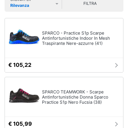
FILTRA
Smart
Uomo
Rilevanza
home
Prezzo più basso
Prezzo più alto
Valutazioni
Felpa
uomo
Videogiochi
Cravatta
SPARCO - Practice S1p Scarpe
Piumino
Antinfortunistiche Indoor In Mesh
uomo
Audio
Traspirante Nere-azzurre (41)
e
Giacca
musica
uomo
Vedi
€ 105,22
Clima
tutti
Arredo
SPARCO TEAMWORK - Scarpe
Bambino
Antinfortunistiche Donna Sparco
Brico
Scarpe
Practice S1p Nero Fucsia (38)
e
bambino
Giardinaggio
Sandali
bambina
€ 105,99
Salute
Vestiti