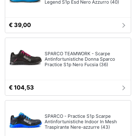
Legend S1p Esd Nero Azzurro (40)
Gioielli
Anelli
€ 39,00
Orecchini
Cavigliera
Collane
SPARCO TEAMWORK - Scarpe
Antinfortunistiche Donna Sparco
Vedi
Practice S1p Nero Fucsia (36)
tutti
€ 104,53
SPARCO - Practice S1p Scarpe
Antinfortunistiche Indoor In Mesh
Traspirante Nere-azzurre (43)