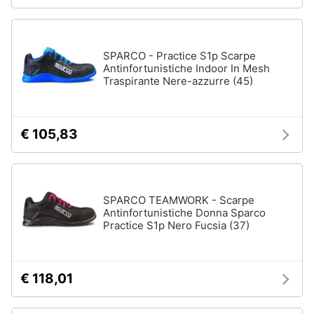
neonati
e
igiene
Copertina
neonato
SPARCO - Practice S1p Scarpe
Beauty
Antinfortunistiche Indoor In Mesh
Vedi
Traspirante Nere-azzurre (45)
tutti
Giocattoli
€ 105,83
Prima
Scarpe
infanzia
Sneakers
Scarpe
Fotografia
nike
SPARCO TEAMWORK - Scarpe
Antinfortunistiche Donna Sparco
Anfibi
Practice S1p Nero Fucsia (37)
Casalinghi
Ciabatte
Vedi
Abbigliamento
tutti
€ 118,01
Sport