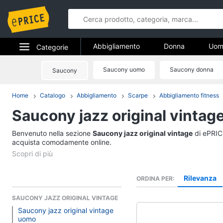
Abbigliamento
Donna
Uom
Categorie
Gioielli
Elettrodomestici
Saucony uomo
Saucony donna
Saucony
Abbigliame
Informatica
Home
Catalogo
Abbigliamento
Scarpe
Abbigliamento fitness
Donna
Saucony jazz original vintag
Telefonia
Intimo donna
Top
Benvenuto nella sezione
Tv e Home Cinema
Saucony jazz original vintage
di ePRICE
Cappotto donna
acquista comodamente online.
Smart home
Felpa donna
Vedi tutti
Videogiochi
Rilevanza
ORDINA PER
SAUCONY JAZZ ORIGINAL VINTAGE
Audio e musica
Accessori
Saucony jazz original vintage
uomo