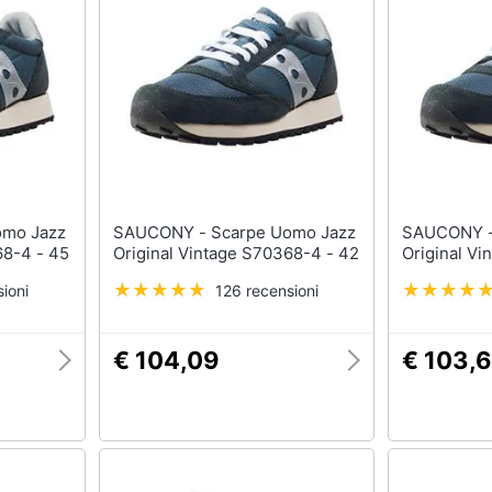
T-shirt
Apple Watch
Felpa
Smartwatch
Tuta
Orologi uomo
Pantaloni
Orologi donna
Vedi tutti
Vedi tutti
SAUCONY - Scarpe Uomo Jazz
SAUCONY - Scarpe Uomo J
68-4 - 45
Original Vintage S70368-4 - 42
Original V
ioni
126 recensioni
€ 104,09
€ 103,