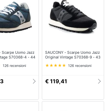
Anelli
Orecchini
Cavigliera
Collane
Vedi tutti
azz
SAUCONY - Scarpe Uomo Jazz
intage S70368-4 - 44
Original Vintage S70368-9 - 43
126 recensioni
126 recensioni
63
€ 119,41