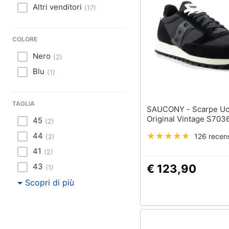
Sport
Altri venditori
(
17
)
Animali
COLORE
Motori
Nero
(
2
)
Libri, cd e dvd
Blu
(
1
)
Festività e ricorrenze
TAGLIA
SAUCONY - Scarpe Uomo Jazz
Promozioni
Original Vintage S703
45
(
2
)
44
126 recens
(
2
)
41
(
2
)
43
€ 123,90
(
1
)
Scopri di più