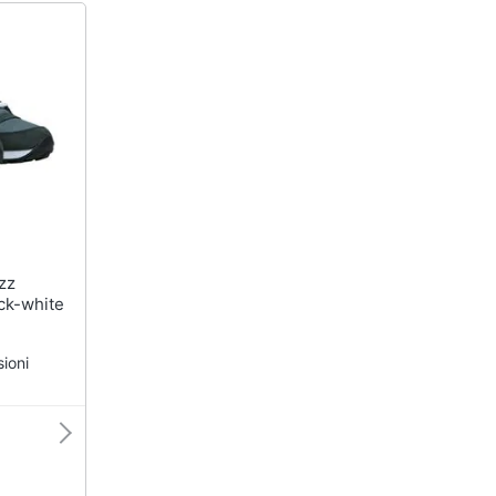
ack-white
ioni