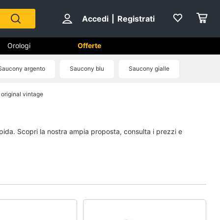
Accedi
|
Registrati
Orologi
Offerte
Saucony argento
Saucony blu
Saucony gialle
original vintage
Scarpe
Sneakers
Scarpe nike
apida. Scopri la nostra ampia proposta, consulta i prezzi e
Anfibi
Ciabatte
Vedi tutti
Gioielli