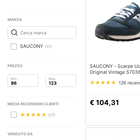
Clima
Sigaretta elettronica
Borse
Arredo
Occhiali da vista
MARCA
Occhiali da sole
Brico e Giardinaggio
Vedi tutti
Salute e igiene
SAUCONY
(
17
)
Beauty
SAUCONY - Scarpe Uomo Jazz
PREZZO
Giocattoli
Original Vintage S703
126 recens
Prima infanzia
Fotografia
€ 104,31
MEDIA RECENSIONI CLIENTI
Casalinghi
(17)
Abbigliamento
VENDUTO DA