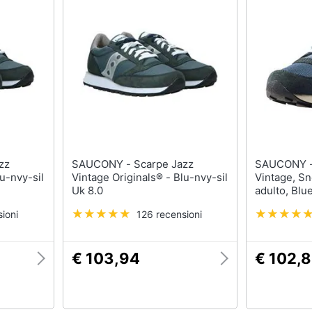
SAUCONY - Scarpe Jazz
SAUCONY - Jazz Origin
u-nvy-sil
Vintage Originals® - Blu-nvy-sil
Vintage, S
Uk 8.0
adulto, Blu
Eu
ioni
126 recensioni
€ 103,94
€ 102,