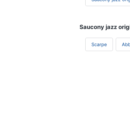
Saucony jazz origi
Scarpe
Abb