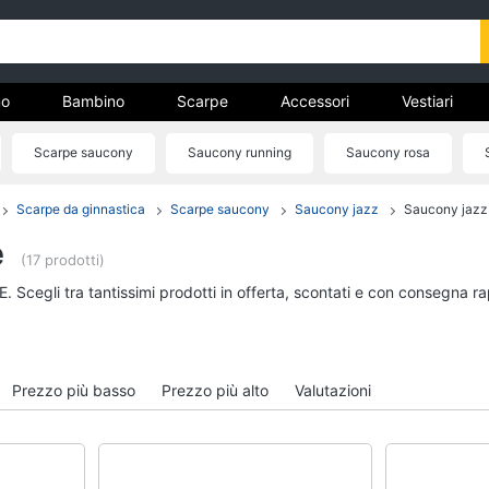
o
Bambino
Scarpe
Accessori
Vestiari
Scarpe saucony
Saucony running
Saucony rosa
nto
Saucony marroni
Scarpe da ginnastica
Scarpe saucony
Saucony jazz
Saucony jazz 
Uomo
Bambino
e
Felpa uomo
Scarpe bambino
(17 prodotti)
Cravatta
Sandali bambina
. Scegli tra tantissimi prodotti in offerta, scontati e con consegna r
Piumino uomo
Vestiti neonati
Giacca uomo
Copertina neonato
Vedi tutti
Vedi tutti
Prezzo più basso
Prezzo più alto
Valutazioni
Vestiari
Orologi