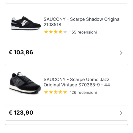
Accessori
Animali
Sigaretta
SAUCONY - Scarpe Shadow Original
elettronica
2108518
Motori
Borse
155 recensioni
Occhiali
da
Libri,
vista
cd
€ 103,86
e
Occhiali
da
dvd
sole
Vedi
Festività
SAUCONY - Scarpe Uomo Jazz
tutti
Original Vintage S70368-9 - 44
e
ricorrenze
126 recensioni
Promozioni
Vestiari
€ 123,90
T-
shirt
Servizi
Felpa