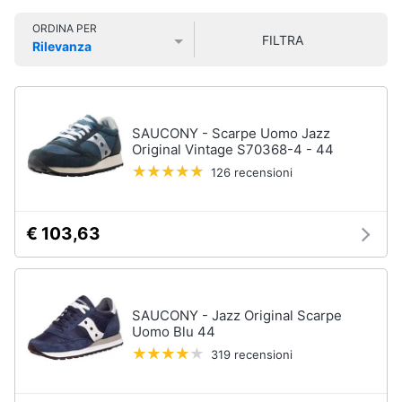
Smart
Uomo
ORDINA PER
home
FILTRA
Felpa
Rilevanza
uomo
Prezzo più basso
Prezzo più alto
Valutazioni
Videogiochi
Cravatta
Piumino
uomo
Audio
SAUCONY - Scarpe Uomo Jazz
e
Original Vintage S70368-4 - 44
Giacca
musica
uomo
126 recensioni
Vedi
Clima
tutti
€ 103,63
Arredo
Bambino
Brico
SAUCONY - Jazz Original Scarpe
Scarpe
e
Uomo Blu 44
bambino
Giardinaggio
319 recensioni
Sandali
bambina
Salute
Vestiti