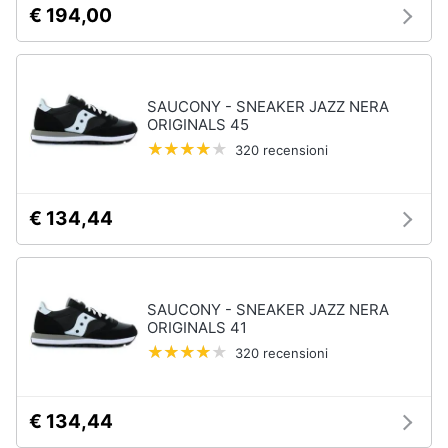
€ 194,00
neonati
e
igiene
Copertina
neonato
Beauty
Vedi
SAUCONY - SNEAKER JAZZ NERA
tutti
ORIGINALS 45
Giocattoli
320 recensioni
Prima
Scarpe
€ 134,44
infanzia
Sneakers
Scarpe
Fotografia
nike
Anfibi
SAUCONY - SNEAKER JAZZ NERA
Casalinghi
ORIGINALS 41
Ciabatte
320 recensioni
Vedi
Abbigliamento
tutti
€ 134,44
Sport