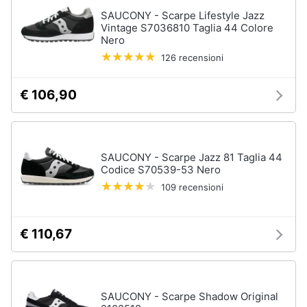
Assistenza
SAUCONY - Scarpe Lifestyle Jazz
Tuta
clienti
Vintage S7036810 Taglia 44 Colore
Pantaloni
Nero
126 recensioni
Esci
Vedi
tutti
€ 106,90
Orologi
Apple
SAUCONY - Scarpe Jazz 81 Taglia 44
Watch
Codice S70539-53 Nero
Smartwatch
109 recensioni
Orologi
uomo
€ 110,67
Orologi
donna
Vedi
tutti
SAUCONY - Scarpe Shadow Original