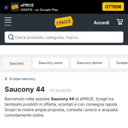
ePRICE
OTTIENI
Vai
×
Accedi
GRATIS - su Google Play
al
Registrati
menu
Accedi
Abbigliamento
Offerte
Donna
Abbigliamento
Donna
Uomo
Bambino
Scarpe
Accessori
Vest
Elettrodomestici
Intimo
donna
Saucony uomo
Saucony donna
Scarpe
Saucony
Top
Informatica
Cappotto
Scarpe saucony
donna
Telefonia
Saucony 44
Felpa
(19 prodotti)
donna
Tv
Benvenuto nella sezione
Saucony 44
di ePRICE. Scegli tra
Vedi
tantissimi prodotti in offerta, scontati e con consegna rapida.
e
tutti
Scopri la nostra ampia proposta, consulta i prezzi e acquista
Home
comodamente online.
Cinema