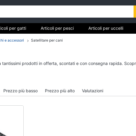
icoli per gatti
Articoli per pesci
Articoli per uccelli
tarughe e rettili
Articoli per criceti e piccoli roditori
Cibo 
chi e accessori
Satellitare per cani
Articoli per gatti
Articoli per pesci
 tantissimi prodotti in offerta, scontati e con consegna rapida. Scopr
Tiragraffi
Acquario pesci
Giochi per gatti
Mangime per pesci
Lettiera gatto
Pompe per acquari
Prezzo più basso
Prezzo più alto
Valutazioni
Giochi di gatti
Filtro per acquario
Vedi tutti
Vedi tutti
Articoli per tartarughe e
Articoli per criceti e 
rettili
roditori