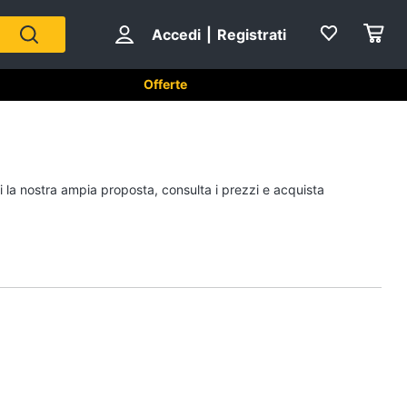
Accedi
|
Registrati
Offerte
per animali
Articoli per uccelli
i la nostra ampia proposta, consulta i prezzi e acquista
Gabbie per uccelli
Casetta per uccelli
Voliera per uccelli
Mangiatoia per uccelli
Vedi tutti
piccoli
Cibo per animali