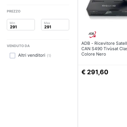
Clima
Sottosella
Strigliatura
PREZZO
Arredo
Stinchiere
Set sella
Brico e Giardinaggio
Vedi tutti
Salute e igiene
ADB - Ricevitore Satellitare i-
VENDUTO DA
CAN S490 Tivùsat Cla
Beauty
Colore Nero
Altri venditori
(
1
)
Giocattoli
€ 291,60
Prima infanzia
Fotografia
Casalinghi
Abbigliamento