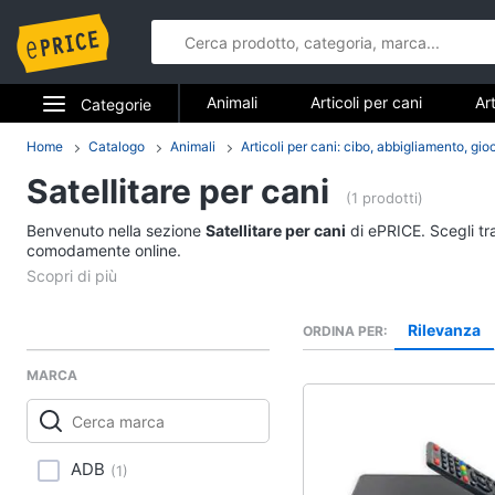
Animali
Articoli per cani
Art
Categorie
Articoli per cavalli
Articoli per tar
Elettrodomestici
Home
Catalogo
Animali
Articoli per cani: cibo, abbigliamento, gio
Animali
Satellitare per cani
Informatica
(1 prodotti)
Articoli per cani
Benvenuto nella sezione
Satellitare per cani
di ePRICE. Scegli tra
Telefonia
comodamente online.
Cucce per cani
Giochi per cani
Tv e Home Cinema
Toelettatura cani
Rilevanza
ORDINA PER
Smart home
Recinto per cani
MARCA
Vedi tutti
Videogiochi
Audio e musica
Articoli per cavalli
ADB
(
1
)