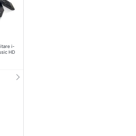
Tartarughiere
Cibo per roditori
Cibo per tartarughe
Gabbie per roditori
ssic HD