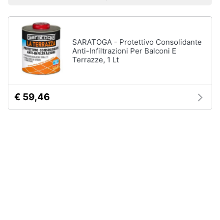
Prezzo più basso
Prezzo più alto
Valutazioni
Smart
home
SARATOGA - Protettivo Consolidante
Videogiochi
Anti-Infiltrazioni Per Balconi E
Terrazze, 1 Lt
Audio
e
musica
€ 59,46
Clima
Arredo
Brico
e
Giardinaggio
Salute