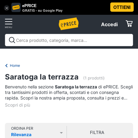
ePRICE
OTTIENI
Vai
×
Accedi
GRATIS - su Google Play
al
Registrati
menu
Accedi
Offerte
Offerte
Elettrodomestici
Home
Informatica
Saratoga la terrazza
(1 prodotti)
Benvenuto nella sezione
Saratoga la terrazza
di ePRICE. Scegli
Telefonia
tra tantissimi prodotti in offerta, scontati e con consegna
rapida. Scopri la nostra ampia proposta, consulta i prezzi e
acquista comodamente online.
Tv
e
Home
Cinema
ORDINA PER
FILTRA
Rilevanza