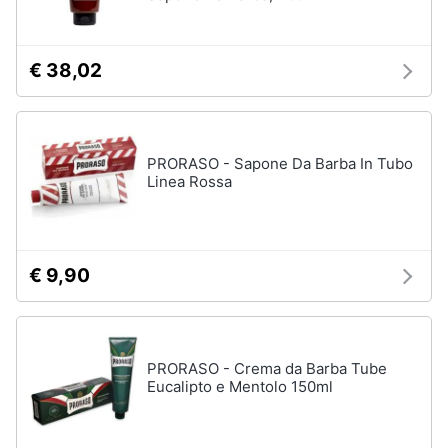
Oli
essenziali
Scrub
€ 38,02
viso
Vedi
tutti
PRORASO - Sapone Da Barba In Tubo
Linea Rossa
Profumi
Profumi
uomo
€ 9,90
Profumi
donna
Alien
profumo
PRORASO - Crema da Barba Tube
Chloe
Eucalipto e Mentolo 150ml
profumo
Vedi