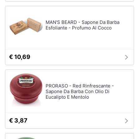
elettrico
Animali
Crema
depilatoria
MAN'S BEARD - Sapone Da Barba
Esfoliante - Profumo Al Cocco
Regolabarba
Motori
Vedi
tutti
Libri,
cd
€ 10,69
e
dvd
Manicure
e
pedicure
Festività
PRORASO - Red Rinfrescante -
e
Smalto
Sapone Da Barba Con Olio Di
ricorrenze
semipermanente
Eucalipto E Mentolo
Gel
unghie
Promozioni
Acetone
€ 3,87
Servizi
Smalto