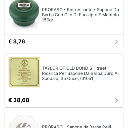
Vedi
Assistenza
tutti
PRORASO - Rinfrescante - Sapone Da
clienti
Barba Con Olio Di Eucalipto E Mentolo
150gr
Esci
Igiene
e
Cura
€ 3,76
del
corpo
Shampoo
Shampoo
TAYLOR OF OLD BOND S - treet
antigiallo
Ricarica Per Sapone Da Barba Duro Al
Sandalo, 35 Once, (01051)
Deodorante
Sapone
Vedi
€ 38,68
tutti
PRORASO - Sapone da Barba Pelli
Make