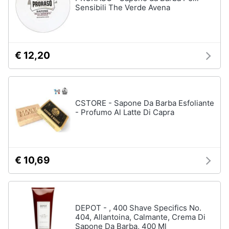
Sensibili The Verde Avena
up
Smalto
semipermanente
Eyeliner
€ 12,20
Rossetti
Acetone
Vedi
CSTORE - Sapone Da Barba Esfoliante
tutti
- Profumo Al Latte Di Capra
Creme
e
€ 10,69
cosmetici
Olio
di
ricino
DEPOT - , 400 Shave Specifics No.
Maschera
404, Allantoina, Calmante, Crema Di
viso
Sapone Da Barba, 400 Ml