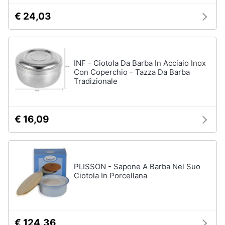
tutti
€ 24,03
Migliori
prodotti
INF - Ciotola Da Barba In Acciaio Inox
beauty
Con Coperchio - Tazza Da Barba
Miglior
Tradizionale
crema
antirughe
Miglior
shampoo
€ 16,09
Miglior
spazzolino
elettrico
Miglior
PLISSON - Sapone A Barba Nel Suo
regolabarba
Ciotola In Porcellana
Vedi
tutti
€ 124,36