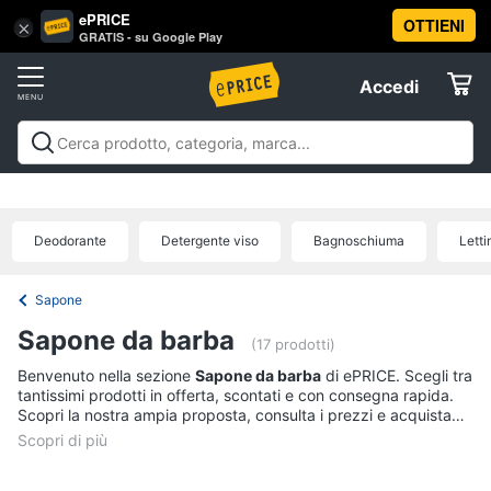
ePRICE
OTTIENI
Vai
×
Accedi
GRATIS - su Google Play
al
Registrati
menu
Accedi
Beauty
Offerte
Piccoli
Beauty
Piccoli elettrodomestici per la cura
elettrodomestici
Elettrodomestici
personale
Cura dei capelli
Igiene orale
Epilazione e
per
rasatura
Manicure e pedicure
Igiene e Cura del
la
Deodorante
Detergente viso
Bagnoschiuma
Lett
cura
corpo
Make up
Creme e cosmetici
Profumi
Migliori
Informatica
personale
prodotti beauty
Offerte
Dyson
Sapone
airwrap
Telefonia
Sapone da barba
(17 prodotti)
Piastra
per
Benvenuto nella sezione
Sapone da barba
di ePRICE. Scegli tra
Tv
capelli
tantissimi prodotti in offerta, scontati e con consegna rapida.
e
Scopri la nostra ampia proposta, consulta i prezzi e acquista
Silk
Home
comodamente online.
epil
Cinema
Phon