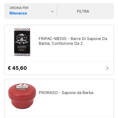
Smart
Vedi
ORDINA PER
home
tutti
FILTRA
Rilevanza
Prezzo più basso
Prezzo più alto
Valutazioni
Videogiochi
Cura
dei
Audio
FRIPAC-MEDIS - Barre Di Sapone Da
capelli
e
Barba, Confezione Da 2
Shampoo
musica
Tinta
capelli
Clima
€ 45,60
Maschera
capelli
Arredo
Spazzola
Vedi
Brico
PRORASO - Sapone da Barba
tutti
e
Giardinaggio
Salute
Igiene