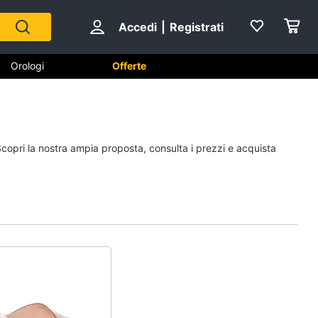
Accedi
|
Registrati
Orologi
Offerte
Scarpe
Scopri la nostra ampia proposta, consulta i prezzi e acquista
Sneakers
Scarpe nike
Anfibi
Ciabatte
Vedi tutti
Gioielli