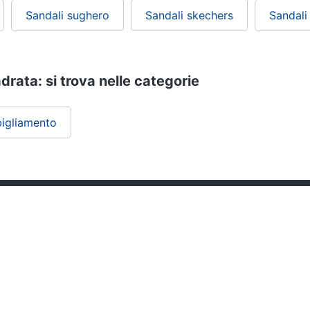
Sandali sughero
Sandali skechers
Sandali 
rata: si trova nelle categorie
igliamento
ePRICE ti serve
Black friday
Sezione Aiuto
Promozioni
Consegne e limitazioni
Sconti alla rovescia
Pagamenti e fattura