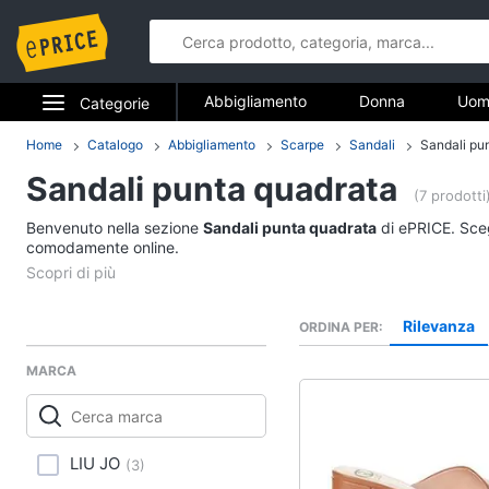
Abbigliamento
Donna
Uom
Categorie
Gioielli
Elettrodomestici
Home
Catalogo
Abbigliamento
Scarpe
Sandali
Sandali pu
Abbigliame
Sandali punta quadrata
Informatica
(7 prodotti
Donna
Benvenuto nella sezione
Sandali punta quadrata
di ePRICE. Scegl
Telefonia
comodamente online.
Intimo donna
Top
Tv e Home Cinema
Cappotto donna
Rilevanza
ORDINA PER
Smart home
Felpa donna
MARCA
Vedi tutti
Videogiochi
Audio e musica
Accessori
LIU JO
(
3
)