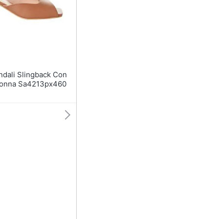
Anelli
Orecchini
Cavigliera
Collane
Vedi tutti
Donna Sa4213px460