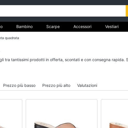
o
Bambino
Scarpe
Accessori
Vestiari
nta quadrata
nto
)
Uomo
Bambino
i tra tantissimi prodotti in offerta, scontati e con consegna rapida. 
Felpa uomo
Scarpe bambino
Cravatta
Sandali bambina
Piumino uomo
Vestiti neonati
Prezzo più basso
Prezzo più alto
Valutazioni
Giacca uomo
Copertina neonato
Vedi tutti
Vedi tutti
Vestiari
Orologi