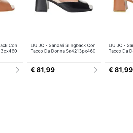
T-shirt
Apple Watch
Felpa
Smartwatch
Tuta
Orologi uomo
Pantaloni
Orologi donna
Vedi tutti
Vedi tutti
LIU JO - Sandali Slingback Con
LIU JO - Sandali Slingback Con
13px460
Tacco Da Donna Sa4213px460
Tacco Da 
€ 81,99
€ 81,99