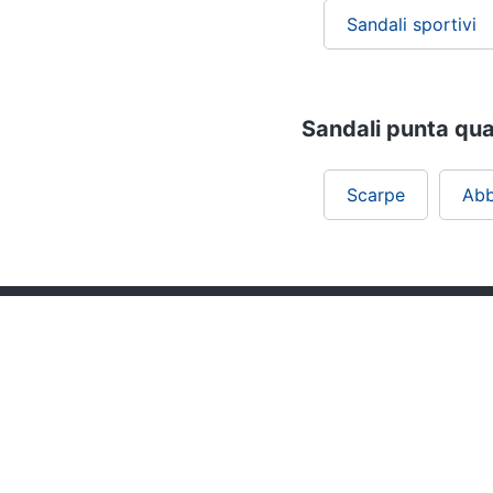
Sandali sportivi
Sandali punta quad
Scarpe
Abb
Chi siamo
ePRICE per le aziende
Vendi sul marketplace