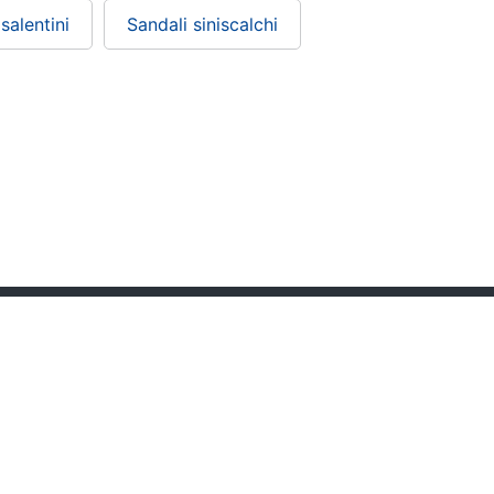
salentini
Sandali siniscalchi
Condizioni di vendita
Privacy
Cookie policy