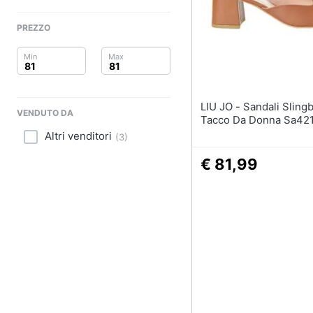
Clima
Sigaretta elettronica
Borse
PREZZO
Arredo
Occhiali da vista
Occhiali da sole
Brico e Giardinaggio
Vedi tutti
Salute e igiene
LIU JO - Sandali Slingback Con
VENDUTO DA
Tacco Da Donna Sa42
Beauty
Altri venditori
(
3
)
Giocattoli
€ 81,99
Prima infanzia
Fotografia
Casalinghi
Abbigliamento