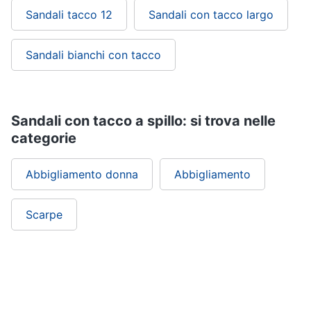
Sandali tacco 12
Sandali con tacco largo
Gioielli
Sandali bianchi con tacco
Anelli
Orecchini
Cavigliera
Collane
Sandali con tacco a spillo: si trova nelle
categorie
Vedi
tutti
Abbigliamento donna
Abbigliamento
Scarpe