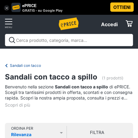
ePRICE
OTTIENI
Vai
×
Accedi
GRATIS - su Google Play
al
Registrati
menu
Accedi
Abbigliamento
Offerte
Donna
Abbigliamento
Donna
Uomo
Bambino
Scarpe
Accessori
Vest
Elettrodomestici
Intimo
donna
Sandali con tacco
Top
Informatica
Sandali con tacco a spillo
(1 prodotti)
Cappotto
donna
Benvenuto nella sezione
Sandali con tacco a spillo
di ePRICE.
Telefonia
Scegli tra tantissimi prodotti in offerta, scontati e con consegna
Felpa
rapida. Scopri la nostra ampia proposta, consulta i prezzi e
donna
acquista comodamente online.
Tv
Vedi
e
tutti
Home
Cinema
ORDINA PER
FILTRA
Rilevanza