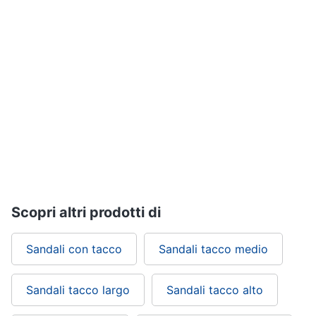
Assistenza
Tuta
clienti
Pantaloni
Esci
Vedi
tutti
Orologi
Apple
Watch
Smartwatch
Orologi
Scopri altri prodotti di
uomo
Orologi
Sandali con tacco
Sandali tacco medio
donna
Vedi
Sandali tacco largo
Sandali tacco alto
tutti