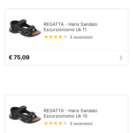
Accessori
Animali
Sigaretta
elettronica
REGATTA - Haris Sandalo
Motori
Escursionismo Uk 11
Borse
3 recensioni
Occhiali
da
Libri,
vista
cd
e
€ 75,09
Occhiali
da
dvd
sole
Vedi
Festività
tutti
e
ricorrenze
Promozioni
Vestiari
REGATTA - Haris Sandalo
Escursionismo Uk 10
T-
shirt
Servizi
3 recensioni
Felpa