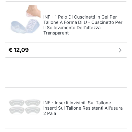
Gioielli
INF - 1 Paio Di Cuscinetti In Gel Per
Tallone A Forma Di U - Cuscinetto Per
Anelli
Il Sollevamento Dell'altezza
Orecchini
Transparent
Cavigliera
Collane
€ 12,09
Vedi
tutti
INF - Inserti Invisibili Sul Tallone
Inserti Sul Tallone Resistenti All'usura
2 Paia