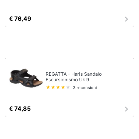
neonati
e
igiene
Copertina
€ 76,49
neonato
Beauty
Vedi
tutti
Giocattoli
Prima
Scarpe
infanzia
Sneakers
REGATTA - Haris Sandalo
Escursionismo Uk 9
Scarpe
Fotografia
nike
3 recensioni
Anfibi
Casalinghi
Ciabatte
€ 74,85
Vedi
Abbigliamento
tutti
Sport