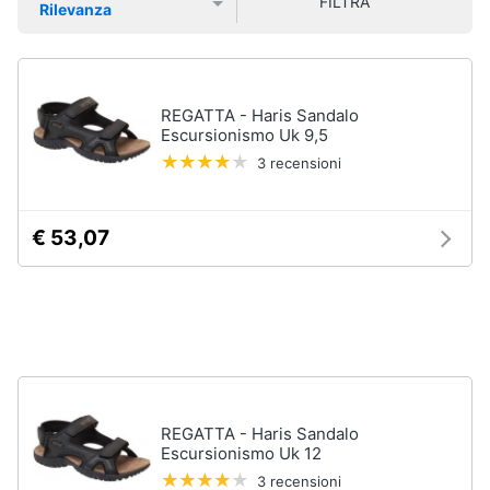
FILTRA
Rilevanza
Smart
Uomo
Prezzo più basso
Prezzo più alto
Valutazioni
home
Felpa
uomo
Videogiochi
Cravatta
REGATTA - Haris Sandalo
Piumino
Escursionismo Uk 9,5
uomo
Audio
3 recensioni
e
Giacca
musica
uomo
€ 53,07
Vedi
Clima
tutti
Arredo
Bambino
Brico
Scarpe
e
bambino
Giardinaggio
REGATTA - Haris Sandalo
Sandali
Escursionismo Uk 12
bambina
3 recensioni
Salute
Vestiti