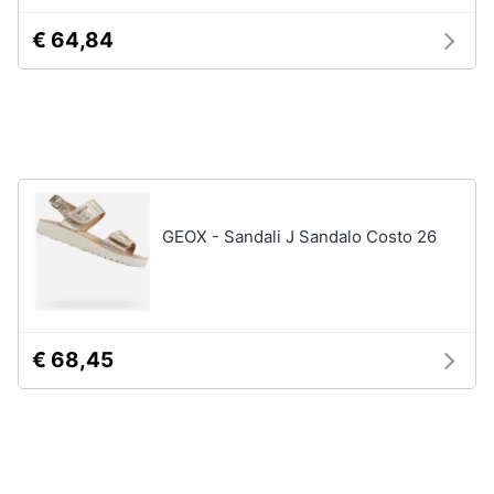
Assistenza
Tuta
€ 64,84
clienti
Pantaloni
Esci
Vedi
tutti
Orologi
GEOX - Sandali J Sandalo Costo 26
Apple
Watch
Smartwatch
Orologi
uomo
€ 68,45
Orologi
donna
Vedi
tutti