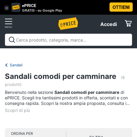
ePRICE
OTTIENI
Vai
×
Accedi
GRATIS - su Google Play
al
Registrati
menu
Accedi
Abbigliamento
Offerte
Donna
Abbigliamento
Donna
Uomo
Bambino
Scarpe
Accessori
Vest
Elettrodomestici
Intimo
donna
Sandali
Top
Informatica
Sandali comodi per camminare
(8
Cappotto
prodotti)
donna
Telefonia
Benvenuto nella sezione
Sandali comodi per camminare
di
Felpa
ePRICE. Scegli tra tantissimi prodotti in offerta, scontati e con
donna
consegna rapida. Scopri la nostra ampia proposta, consulta i
Tv
prezzi e acquista comodamente online.
Vedi
e
tutti
Home
Cinema
ORDINA PER