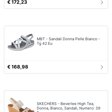
€ 172,23
neonati
e
igiene
Copertina
neonato
Beauty
Vedi
tutti
Giocattoli
MBT - Sandali Donna Pelle Bianco -
Tg 42 Eu
Prima
Scarpe
infanzia
Sneakers
Scarpe
€ 168,98
Fotografia
nike
Anfibi
Casalinghi
Ciabatte
Vedi
Abbigliamento
tutti
SKECHERS - Beverlee High Tea,
Donna, Bianco, Sandali, Numero: 39
Sport