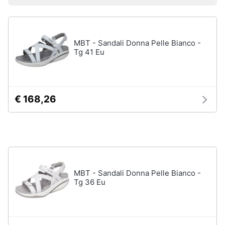
Prezzo più basso
Prezzo più alto
Valutazioni
Smart
Uomo
home
Felpa
uomo
MBT - Sandali Donna Pelle Bianco -
Videogiochi
Cravatta
Tg 41 Eu
Piumino
uomo
Audio
e
Giacca
musica
uomo
€ 168,26
Vedi
Clima
tutti
Arredo
Bambino
MBT - Sandali Donna Pelle Bianco -
Brico
Scarpe
Tg 36 Eu
e
bambino
Giardinaggio
Sandali
bambina
Salute
Vestiti