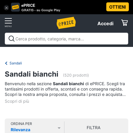
ePRICE
OTTIENI
Vai
×
Accedi
GRATIS - su Google Play
al
Registrati
menu
Accedi
Abbigliamento
Offerte
Donna
Abbigliamento
Donna
Uomo
Bambino
Scarpe
Accessori
Vest
Elettrodomestici
Intimo
donna
Sandali
Top
Informatica
Sandali bianchi
(520 prodotti)
Cappotto
donna
Benvenuto nella sezione
Sandali bianchi
di ePRICE. Scegli tra
Telefonia
tantissimi prodotti in offerta, scontati e con consegna rapida.
Felpa
Scopri la nostra ampia proposta, consulta i prezzi e acquista
donna
comodamente online.
Tv
Vedi
e
tutti
Home
Cinema
ORDINA PER
FILTRA
Rilevanza