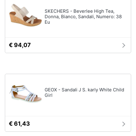
Assistenza
Tuta
SKECHERS - Beverlee High Tea,
clienti
Pantaloni
Donna, Bianco, Sandali, Numero: 38
Eu
Esci
Vedi
tutti
€ 94,07
Orologi
Apple
Watch
Smartwatch
GEOX - Sandali J S. karly White Child
Orologi
uomo
Girl
Orologi
donna
Vedi
€ 61,43
tutti