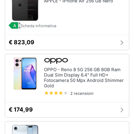
APPLE - iPhone Air 256 GB Nero
Animali
Scheda informativa
Motori
€ 823,09
Libri,
cd
e
dvd
OPPO - Reno 8 5G 256 GB 8GB Ram
Dual Sim Display 6.4" Full HD+
Festività
Fotocamera 50 Mpx Android Shimmer
Gold
e
ricorrenze
2 recensioni
Promozioni
€ 174,99
Servizi