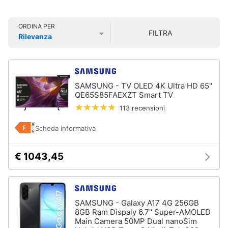
Smart
Vedi
tutti
home
ORDINA PER
FILTRA
Rilevanza
Videogiochi
Prezzo più basso
Prezzo più alto
Valutazioni
Home
cinema
Audio
e
e
SAMSUNG - TV OLED 4K Ultra HD 65"
videoproiezione
musica
QE65S85FAEXZT Smart TV
Proiettori
113 recensioni
Soundbar
Clima
Scheda informativa
Lettore
DVD
Arredo
Soundbar
€ 1043,45
Samsung
Brico
Vedi
e
tutti
Giardinaggio
SAMSUNG - Galaxy A17 4G 256GB
8GB Ram Dispaly 6.7" Super-AMOLED
Main Camera 50MP Dual nanoSim
Salute