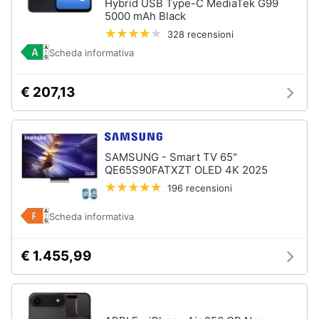
Hybrid USB Type-C MediaTek G99
Accessori
e
5000 mAh Black
per
igiene
Home
328 recensioni
Cinema
Scheda informativa
e
Beauty
Tv
Telecomando
€ 207,13
universale
Giocattoli
Antenne
e
Prima
Parabole
infanzia
SAMSUNG - Smart TV 65"
Tv
QE65S90FATXZT OLED 4K 2025
box
196 recensioni
Android
Fotografia
Telecomando
Scheda informativa
Samsung
Casalinghi
Vedi
€ 1.455,99
tutti
Abbigliamento
Sport