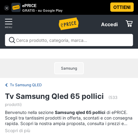
ePRICE
OTTIENI
Vai
×
Accedi
GRATIS - su Google Play
al
Registrati
menu
Accedi
Tv
Offerte
e
Home
Tv e Home Cinema
Televisori
Home cinema e
Cinema
Elettrodomestici
videoproiezione
Accessori per Home Cinema e
Tv
Offerte
Samsung
Televisori
Informatica
Offerte
TV
Tv Samsung QLED
Telefonia
Smart
Tv Samsung Qled 65 pollici
tv
(533
prodotti)
Tv
Tv
Samsung
Benvenuto nella sezione
e
Samsung qled 65 pollici
di ePRICE.
Scegli tra tantissimi prodotti in offerta, scontati e con consegna
Home
Tv
rapida. Scopri la nostra ampia proposta, consulta i prezzi e
Cinema
55
acquista comodamente online.
pollici