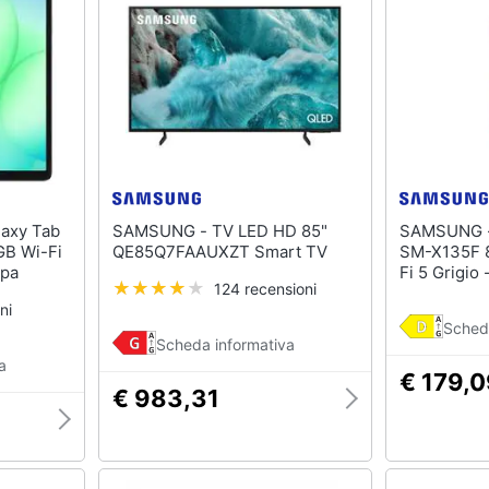
SAMSUNG - TV LED HD 85"
SAMSUNG - Tablet Galaxy 
GB Wi-Fi
QE85Q7FAAUXZT Smart TV
SM-X135F 
opa
Fi 5 Grigio
124 recensioni
ni
Sched
Scheda informativa
a
€ 179,
€ 983,31