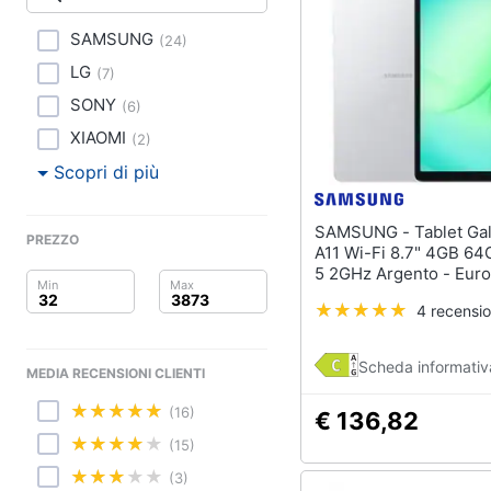
Clima
SAMSUNG
(
24
)
Arredo
LG
(
7
)
Brico e Giardinaggio
SONY
(
6
)
XIAOMI
(
2
)
Salute e igiene
Scopri di più
Beauty
SAMSUNG - Tablet Galaxy Tab
PREZZO
Giocattoli
A11 Wi-Fi 8.7" 4GB 64
5 2GHz Argento - Eur
Prima infanzia
4 recensio
Fotografia
Scheda informativ
MEDIA RECENSIONI CLIENTI
Casalinghi
(16)
€ 136,82
Abbigliamento
(15)
(3)