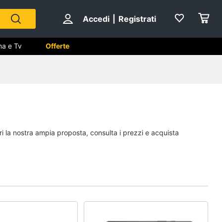
Accedi
|
Registrati
ma e Tv
Offerte
 Cinema
ale
ri la nostra ampia proposta, consulta i prezzi e acquista
ng