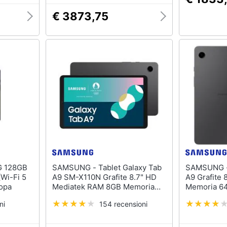
€ 3873,75
SAMSUNG - Tablet Galaxy Tab
SAMSUNG - Tablet Galaxy 
(Wi-Fi 5
A9 SM-X110N Grafite 8.7" HD
A9 Grafite
ropa
Mediatek RAM 8GB Memoria
Memoria 64
MicroSD (TransFlash) +Slot
Wi-Fi - 4G
ni
154 recensioni
eMMC Wi-Fi Fotocamera 8Mpx
Android - 
Android - Europa