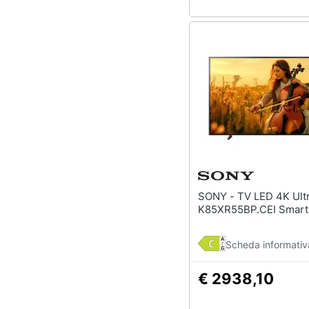
SONY - TV LED 4K Ultra HD 85"
K85XR55BP.CEI Smart
Scheda informativ
€ 2938,10