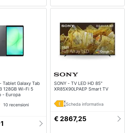
Tab
SONY - TV LED HD 85"
GB 128GB Wi-Fi 5
XR85X90LPAEP Smart TV
o - Europa
Scheda informativa
10 recensioni
€ 2867,25
91