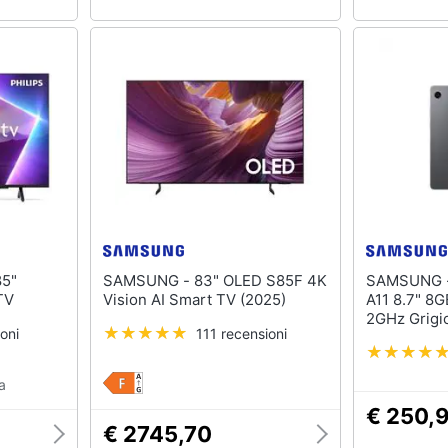
SAMSUNG - 83" OLED S85F 4K
SAMSUNG - Tablet Galaxy 
TV
Vision AI Smart TV (2025)
A11 8.7" 8
2GHz Grigi
oni
111 recensioni
a
€ 250,
€ 2745,70