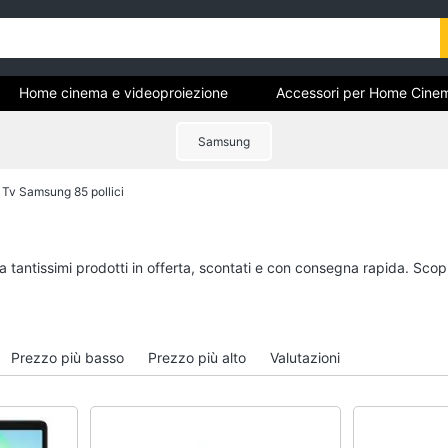
Home cinema e videoproiezione
Accessori per Home Cine
Samsung
Cinema
Tv Samsung 85 pollici
Home cinema e
Accessori per Home
videoproiezione
e Tv
Proiettori
Telecomando univers
a tantissimi prodotti in offerta, scontati e con consegna rapida. Scop
Soundbar
Antenne e Parabole
Lettore DVD
Tv box Android
Soundbar Samsung
Telecomando Samsu
Prezzo più basso
Prezzo più alto
Valutazioni
Vedi tutti
Vedi tutti