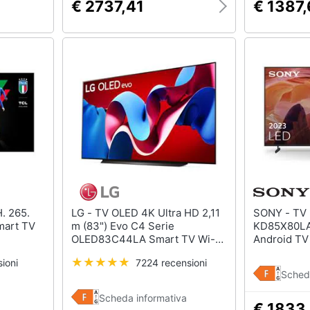
€ 2737,41
€ 1387
LG - TV OLED 4K Ultra HD 2,11
SONY - TV LED 4K Ultra HD 85"
mart TV
m (83") Evo C4 Serie
KD85X80LA
OLED83C44LA Smart TV Wi-Fi
Android TV
Colore Marrone 2024
ioni
7224 recensioni
Sched
Scheda informativa
€ 1833