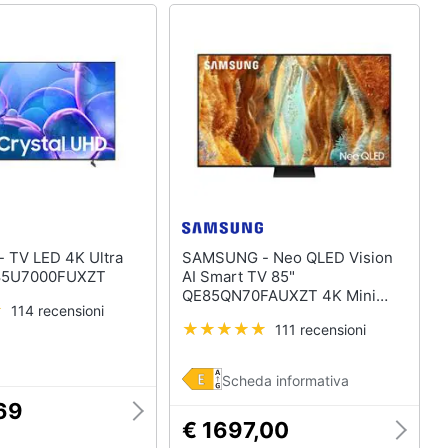
tra
SAMSUNG - Neo QLED Vision
85U7000FUXZT
AI Smart TV 85"
QE85QN70FAUXZT 4K Mini
114 recensioni
LED, Processore NQ4 AI Gen2,
111 recensioni
4K AI Upscaling, Motion
Xcelerator 144Hz, Neo
Quantum HDR, OTS Lite,
Scheda informativa
AirSlim Design, 2025
69
€ 1697,00