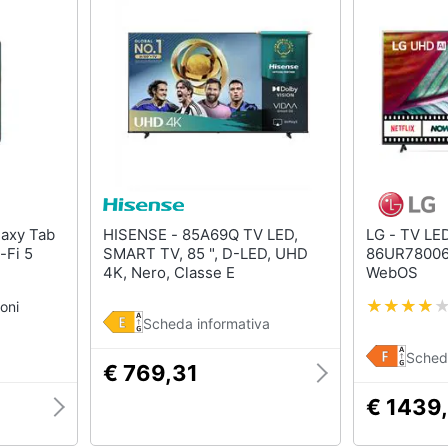
HISENSE - 85A69Q TV LED,
LG - TV LED 4K Ultra HD 86"
-Fi 5
SMART TV, 85 ", D-LED, UHD
86UR78006
4K, Nero, Classe E
WebOS
oni
Scheda informativa
Sched
€ 769,31
€ 1439