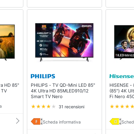
PHILIPS - TV QD-Mini LED 85"
HISENSE - 85U7Q TV 2,16 m
 TV
4K Ultra HD 85MLED910/12
(85") 4K Ul
Smart TV Nero
Fi Nero 450
a
31 recensioni
Scheda informativa
Sched