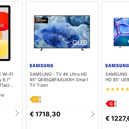
SAMSUNG - TV 4K Ultra HD
SAMSUNG - TV LED 4K Ul
 8.7"
85" QE85Q8FAAUXXH Smart
HD 85" UE
11ac)
TV Tizen
Graphite
one
€ 1718,30
€ 1227,