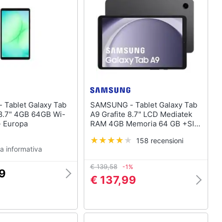
Tab
SAMSUNG - Tablet Galaxy Tab
8.7" 4GB 64GB Wi-
A9 Grafite 8.7" LCD Mediatek
 - Europa
RAM 4GB Memoria 64 GB +Slot
MicroSD Wi-Fi Fotocamera
158 recensioni
8Mpx Android 13 -
a informativa
€ 139,58
-1%
09
€ 137,99