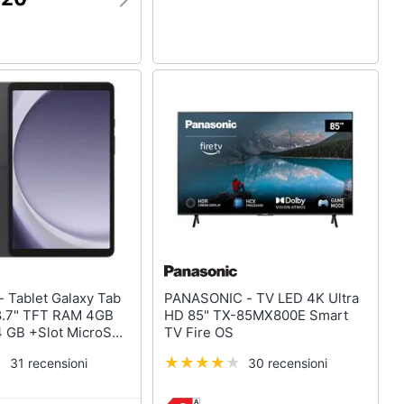
Tab
PANASONIC - TV LED 4K Ultra
 8.7" TFT RAM 4GB
HD 85" TX-85MX800E Smart
 GB +Slot MicroSD
TV Fire OS
 Fotocamera 8Mpx
31 recensioni
30 recensioni
Europa