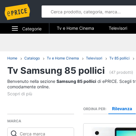
Tv e Home Cinema
Televisori
Categorie
Elettrodomestici
Tv e Home 
Informatica
Home
Catalogo
Tv e Home Cinema
Televisori
Tv 85 pollici
Televisori
Tv Samsung 85 pollici
Telefonia
Offerte TV
(47 prodotti)
Smart tv
Benvenuto nella sezione
Tv e Home Cinema
Samsung 85 pollici
di ePRICE. Scegli tr
Tv Samsung
comodamente online.
Smart home
Tv 55 pollici
Vedi tutti
Videogiochi
Rilevanza
ORDINA PER
MARCA
Audio e musica