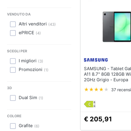
Sport
Animali
VENDUTO DA
Altri venditori
(
43
)
Motori
ePRICE
(
4
)
Libri, cd e dvd
SCEGLI PER
Festività e ricorrenze
I migliori
(
3
)
Promozioni
SAMSUNG - Tablet Galaxy Tab
Promozioni
(
1
)
A11 8.7" 8GB 128GB Wi
2GHz Grigio - Europa
3D
37 recensi
Dual Sim
(
1
)
COLORE
€ 205,91
Grafite
(
6
)