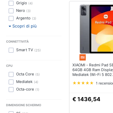
Grigio
(
4
)
Nero
(
3
)
Argento
(
3
)
Scopri di più
CONNETTIVITÀ
Smart TV
(
25
)
XIAOMI - Redmi Pad SE Wi-FI
CPU
64GB 4GB Ram Display
Octa Core
Mediatek (Wi-Fi 5 802.
(
5
)
Android 14 6650 mAh 
Mediatek
(
4
)
1 recensi
Grey
Octa-core
(
1
)
€ 1436,54
DIMENSIONE SCHERMO