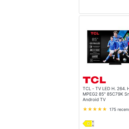
TCL - TV LED H. 264. H. 265.
MPEG2 85" 85C79K S
Android TV
175 recens