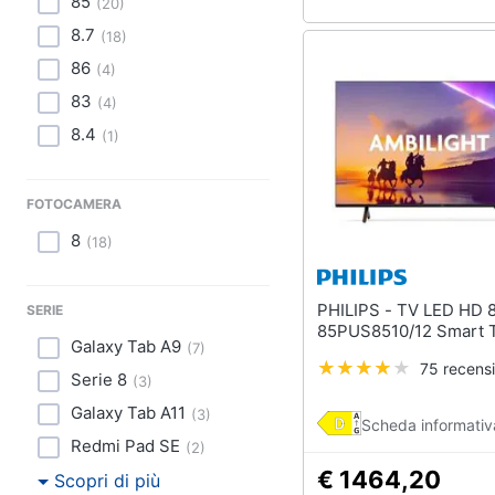
85
(
20
)
8.7
(
18
)
86
(
4
)
83
(
4
)
8.4
(
1
)
FOTOCAMERA
8
(
18
)
PHILIPS - TV LED HD 85"
SERIE
85PUS8510/12 Smart 
Galaxy Tab A9
(
7
)
75 recensi
Serie 8
(
3
)
Galaxy Tab A11
(
3
)
Scheda informativ
Redmi Pad SE
(
2
)
€ 1464,20
Scopri di più