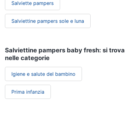
Salviette pampers
Scarpe
bambino
Tutina
Salviettine pampers sole e luna
Sandali
bambina
Body
neonato
Salviettine pampers baby fresh: si trova
nelle categorie
Vedi
tutti
Igiene e salute del bambino
Prima infanzia