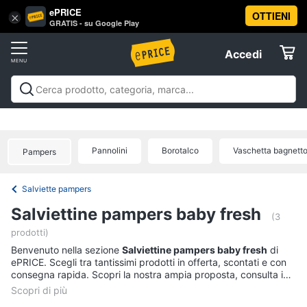
ePRICE
OTTIENI
Vai
×
Accedi
GRATIS - su Google Play
al
Registrati
menu
Accedi
Prima
Offerte
infanzia
Prima infanzia
A passeggio e in auto
Igiene e salute del
A
Elettrodomestici
bambino
Gravidanza e maternità
Pappa e
passeggio
allattamento
Relax e giocattoli
La prima
e
Pannolini
Borotalco
Vaschetta bagnett
Pampers
cameretta
Abbigliamento neonati
Offerte
in
Informatica
auto
Salviette pampers
Seggiolino
Telefonia
auto
Salviettine pampers baby fresh
(3
Passeggino
prodotti)
Tv
Sensore
Benvenuto nella sezione
e
Salviettine pampers baby fresh
di
antiabbandono
ePRICE. Scegli tra tantissimi prodotti in offerta, scontati e con
Home
Passeggino
consegna rapida. Scopri la nostra ampia proposta, consulta i
Cinema
leggero
prezzi e acquista comodamente online.