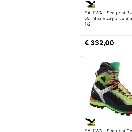
SALEWA - Scarponi Raven 3
Goretex Scarpe Donna
1/2
€ 332,00
SALEWA - Scarponi Condor Evo