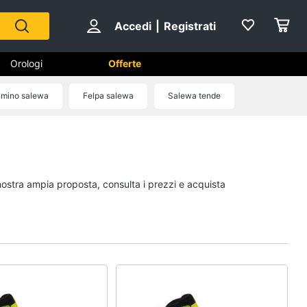
Accedi
|
Registrati
Orologi
Offerte
umino salewa
Felpa salewa
Salewa tende
Scarpe
Sneakers
Scarpe nike
 nostra ampia proposta, consulta i prezzi e acquista
Anfibi
Ciabatte
Vedi tutti
Gioielli