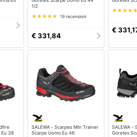
onna Eu
Goretex Scarpe Uomo Eu 44
Goretex Sc
1/2
19 recensioni
€ 331,1
€ 331,84
SALEWA - Scarpes Mtn Trainer
SALEWA - Scarpes Mtn Trainer
 Eu 38
Scarpe Uomo Eu 46
Goretex Sc