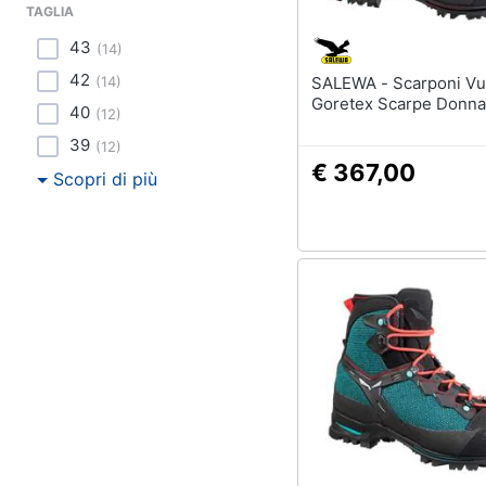
TAGLIA
43
(
14
)
42
(
14
)
SALEWA - Scarponi Vultur Evo
Goretex Scarpe Donna
40
(
12
)
39
(
12
)
€ 367,00
Scopri di più