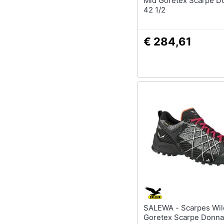
Mid Goretex Scarpe D
42 1/2
€ 284,61
SALEWA - Scarpes Wildfire
Goretex Scarpe Donna