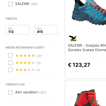
Clima
Sigaretta elettronica
SALEWA
(
187
)
Borse
Arredo
Occhiali da vista
PREZZO
Occhiali da sole
Brico e Giardinaggio
Vedi tutti
Salute e igiene
Beauty
SALEWA - Scarpes Wildfire
MEDIA RECENSIONI CLIENTI
Goretex Scarpe Donna
Giocattoli
(31)
(3)
Prima infanzia
€ 123,27
(1)
Fotografia
VENDUTO DA
Casalinghi
Altri venditori
(
187
)
Abbigliamento