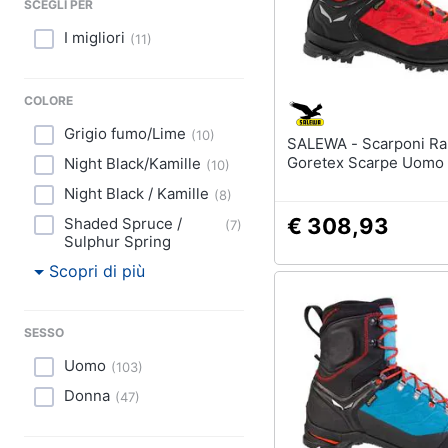
Sport
SCEGLI PER
I migliori
(
11
)
Animali
Motori
COLORE
Grigio fumo/Lime
(
10
)
Libri, cd e dvd
SALEWA - Scarponi Rapace
Goretex Scarpe Uomo
Night Black/Kamille
(
10
)
Festività e ricorrenze
Night Black / Kamille
(
8
)
€ 308,93
Shaded Spruce /
(
7
)
Promozioni
Sulphur Spring
Scopri di più
SESSO
Uomo
(
103
)
Donna
(
47
)