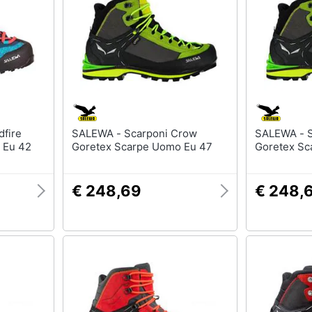
T-shirt
Apple Watch
Felpa
Smartwatch
Tuta
Orologi uomo
Pantaloni
Orologi donna
Vedi tutti
Vedi tutti
SALEWA - Scarponi Crow
SALEWA - Scarponi Crow
 Eu 42
Goretex Scarpe Uomo Eu 47
Goretex Sc
€ 248,69
€ 248,