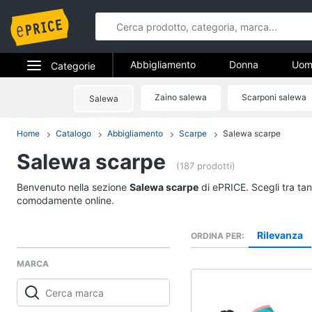
Abbigliamento
Donna
Uom
Categorie
Gioielli
Elettrodomestici
Zaino salewa
Scarponi salewa
Salewa
Abbigliame
Informatica
Home
Catalogo
Abbigliamento
Scarpe
Salewa scarpe
Donna
Salewa scarpe
Telefonia
Intimo donna
(187 prodotti)
Top
Tv e Home Cinema
Benvenuto nella sezione
Salewa scarpe
di ePRICE. Scegli tra tan
Cappotto donna
comodamente online.
Smart home
Felpa donna
Rilevanza
ORDINA PER
Vedi tutti
Videogiochi
MARCA
Audio e musica
Accessori