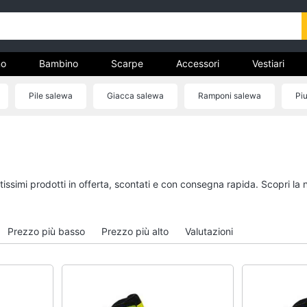
o
Bambino
Scarpe
Accessori
Vestiari
Pile salewa
Giacca salewa
Ramponi salewa
Pi
nto
Uomo
Bambino
Felpa uomo
Scarpe bambino
Cravatta
Sandali bambina
tissimi prodotti in offerta, scontati e con consegna rapida. Scopri la
Piumino uomo
Vestiti neonati
Giacca uomo
Copertina neonato
Prezzo più basso
Prezzo più alto
Valutazioni
Vedi tutti
Vedi tutti
Vestiari
Orologi