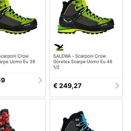
Anelli
Orecchini
Cavigliera
Collane
Vedi tutti
SALEWA - Scarponi Crow
arpe Uomo Eu 39
Goretex Scarpe Uomo Eu 46
1/2
69
€ 249,27