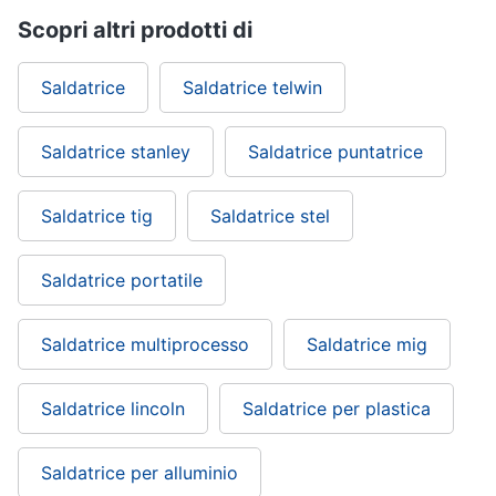
Nebulizzatore
Scopri altri prodotti di
Vedi
Saldatrice
Saldatrice telwin
tutti
Saldatrice stanley
Saldatrice puntatrice
Sicurezza
e
Saldatrice tig
Saldatrice stel
automazione
casa
Telecamere
Saldatrice portatile
Termostato
Telecamere
Saldatrice multiprocesso
Saldatrice mig
videosorveglianza
Cronotermostato
Saldatrice lincoln
Saldatrice per plastica
Vedi
tutti
Saldatrice per alluminio