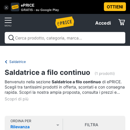
ePRICE
OTTIENI
Vai
×
Accedi
GRATIS - su Google Play
al
Registrati
menu
Accedi
Brico
Offerte
e
Giardinaggio
Brico e Giardinaggio
Utensili elettrici e
Elettrodomestici
manuali
Insetticidi e trappole
Macchinari e utensili da
Utensili
giardinaggio
Falegnameria
Imbiancare e
Saldatrice
elettrici
dipingere
Materiale elettrico
Coltivazione e
Informatica
e
Saldatrice a filo continuo
Semina
Sicurezza e automazione casa
Offerte
manuali
(1 prodotti)
Benvenuto nella sezione
Saldatrice a filo continuo
di ePRICE.
Trapani
Telefonia
Scegli tra tantissimi prodotti in offerta, scontati e con consegna
Livella
rapida. Scopri la nostra ampia proposta, consulta i prezzi e
acquista comodamente online.
Generatore
Tv
di
e
corrente
Home
Sega
Cinema
ORDINA PER
circolare
FILTRA
Rilevanza