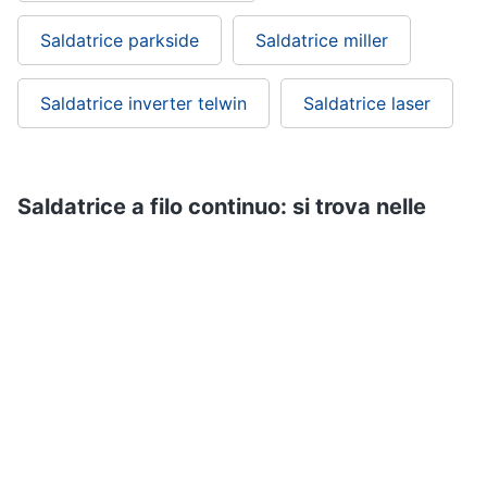
Saldatrice parkside
Saldatrice miller
Saldatrice inverter telwin
Saldatrice laser
Saldatrice a filo continuo: si trova nelle
categorie
Utensili elettrici e manuali
Brico e Giardinaggio
ePRICE ti serve