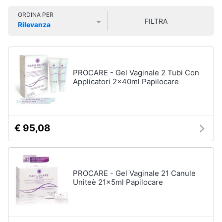
Smart
ORDINA PER
home
FILTRA
Rilevanza
Igiene
Prezzo più basso
Prezzo più alto
Valutazioni
della
Videogiochi
casa
Scopa
Audio
PROCARE - Gel Vaginale 2 Tubi Con
Scopa
e
Applicatori 2x40ml Papilocare
a
musica
vapore
Bicarbonato
di
Clima
sodio
€ 95,08
Ammoniaca
Arredo
Vedi
tutti
Brico
PROCARE - Gel Vaginale 21 Canule
e
Uniteè 21x5ml Papilocare
Giardinaggio
Integratori
alimentari
Salute