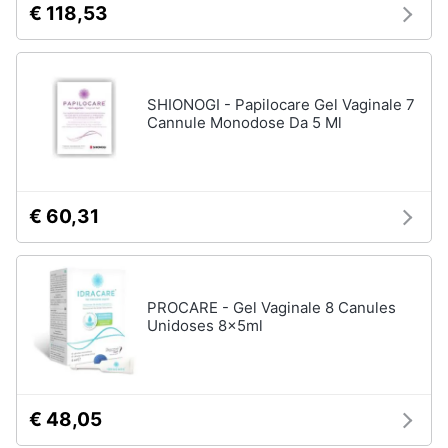
€ 118,53
e
Magnesio
supremo
igiene
Proteine
Beauty
Omega
SHIONOGI - Papilocare Gel Vaginale 7
3
Cannule Monodose Da 5 Ml
Magnesio
Giocattoli
Vedi
tutti
Prima
€ 60,31
infanzia
Fotografia
Apparecchi
medicali
PROCARE - Gel Vaginale 8 Canules
e
Unidoses 8x5ml
Casalinghi
per
la
diagnostica
Abbigliamento
Test
di
€ 48,05
gravidanza
Sport