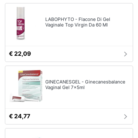
Aerosol
Pressoterapia
Animali
LABOPHYTO - Flacone Di Gel
Magnetoterapia
Vaginale Top Virgin Da 60 Ml
Motori
Vedi
tutti
Libri,
cd
€ 22,09
e
Parafarmaci
dvd
Fermenti
lattici
GINECANESGEL - Ginecanesbalance
Festività
Siringa
Vaginal Gel 7x5ml
e
ricorrenze
Collirio
Ago
Promozioni
€ 24,77
Vedi
tutti
Servizi