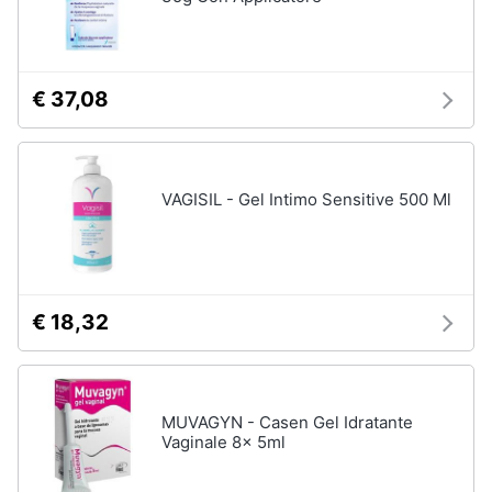
ffp3
Mascherine
ffp2
Mascherine
€ 37,08
lavabili
Mascherine
chirurgiche
Vedi
VAGISIL - Gel Intimo Sensitive 500 Ml
tutti
€ 18,32
MUVAGYN - Casen Gel Idratante
Vaginale 8x 5ml