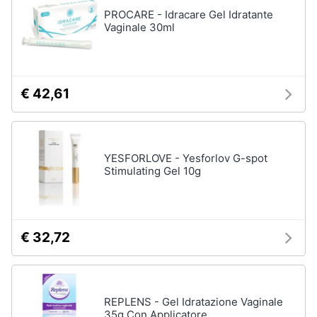
Assistenza
PROCARE - Idracare Gel Idratante
Ausili
clienti
Vaginale 30ml
per
anziani
e
Esci
disabili
Deambulatore
€ 42,61
Sedia
a
rotelle
Stampelle
YESFORLOVE - Yesforlov G-spot
Stimulating Gel 10g
Materasso
antidecubito
Vedi
tutti
€ 32,72
Mascherine
REPLENS - Gel Idratazione Vaginale
Mascherine
35g Con Applicatore