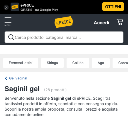
ePRICE
OTTIENI
Vai
×
Accedi
GRATIS - su Google Play
al
Registrati
menu
Accedi
Salute
Offerte
e
igiene
Salute e igiene
Igiene della persona
Igiene della
Elettrodomestici
casa
Integratori alimentari
Apparecchi medicali e per la
Igiene
diagnostica
Parafarmaci
Ausili per anziani e
della
Fermenti lattici
Siringa
Collirio
Ago
Garza
disabili
Mascherine
Offerte
Informatica
persona
Shampoo
Gel vaginal
Telefonia
Amuchina
Saginil gel
gel
(28 prodotti)
Preservativo
Benvenuto nella sezione
Tv
Saginil gel
di ePRICE. Scegli tra
tantissimi prodotti in offerta, scontati e con consegna rapida.
e
Assorbenti
Scopri la nostra ampia proposta, consulta i prezzi e acquista
Home
comodamente online.
Cinema
Vedi
tutti