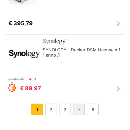
€ 395,79
SYNOLOGY - Docker DSM License x 1
1 anno /i
€ 149,99
-40%
€ 89,97
1
2
3
6