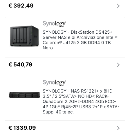
e
€ 392,49
igiene
Beauty
SYNOLOGY - DiskStation DS425+
Server NAS e di Archiviazione Intel®
Giocattoli
Celeron® J4125 2 GB DDR4 0 TB
Nero
Prima
infanzia
€ 540,79
Fotografia
SYNOLOGY - NAS RS1221+ x 8HD
Casalinghi
3.5" / 2.5"SATA> NO HD< RACK-
QuadCore 2.2GHz-DDR4 4Gb ECC-
4P 1GbE Rj45-2P USB3.2+1P eSATA-
Abbigliamento
Supp. 40 telec.
Sport
€ 1339,09