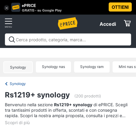
ePRICE
OTTIENI
Vai
×
Accedi
GRATIS - su Google Play
al
Registrati
menu
Accedi
Offerte
Offerte
Elettrodomestici
Synology nas
Synology ram
Mini nas 
Synology
Informatica
Synology
Telefonia
Rs1219+ synology
(200 prodotti)
Tv
Benvenuto nella sezione
Rs1219+ synology
di ePRICE. Scegli
tra tantissimi prodotti in offerta, scontati e con consegna
e
rapida. Scopri la nostra ampia proposta, consulta i prezzi e
Home
acquista comodamente online.
Cinema