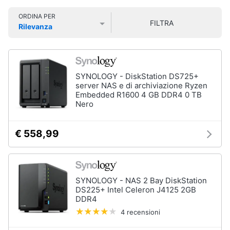
Smart
ORDINA PER
home
FILTRA
Rilevanza
Prezzo più basso
Prezzo più alto
Valutazioni
Videogiochi
Audio
SYNOLOGY - DiskStation DS725+
e
server NAS e di archiviazione Ryzen
musica
Embedded R1600 4 GB DDR4 0 TB
Nero
Clima
€ 558,99
Arredo
Brico
SYNOLOGY - NAS 2 Bay DiskStation
e
DS225+ Intel Celeron J4125 2GB
DDR4
Giardinaggio
4 recensioni
Salute