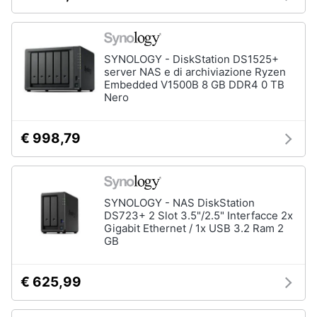
Animali
SYNOLOGY - DiskStation DS1525+
Motori
server NAS e di archiviazione Ryzen
Embedded V1500B 8 GB DDR4 0 TB
Nero
Libri,
cd
e
€ 998,79
dvd
Festività
SYNOLOGY - NAS DiskStation
e
DS723+ 2 Slot 3.5"/2.5" Interfacce 2x
ricorrenze
Gigabit Ethernet / 1x USB 3.2 Ram 2
GB
Promozioni
€ 625,99
Servizi