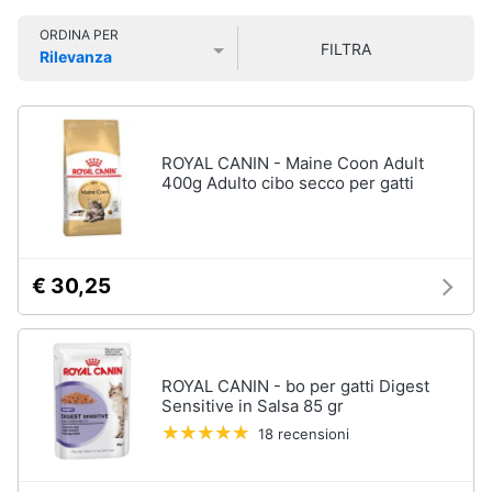
Smart
Vedi
ORDINA PER
home
tutti
FILTRA
Rilevanza
Prezzo più basso
Prezzo più alto
Valutazioni
Videogiochi
Articoli
per
Audio
ROYAL CANIN - Maine Coon Adult
gatti
e
400g Adulto cibo secco per gatti
Tiragraffi
musica
Giochi
per
Clima
gatti
€ 30,25
Lettiera
gatto
Arredo
Giochi
di
Brico
ROYAL CANIN - bo per gatti Digest
gatti
e
Sensitive in Salsa 85 gr
Giardinaggio
Vedi
18 recensioni
tutti
Salute