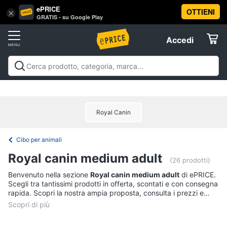
ePRICE
OTTIENI
Vai
×
Accedi
GRATIS - su Google Play
al
Registrati
menu
Accedi
Animali
Offerte
Articoli
Animali
Articoli per cani
Articoli per gatti
Articoli per
per
Elettrodomestici
pesci
Articoli per uccelli
Articoli per cavalli
Articoli per
cani
tartarughe e rettili
Articoli per criceti e piccoli
Cucce
Royal Canin
roditori
Cibo per animali
Offerte
Informatica
per
cani
Cibo per animali
Giochi
Telefonia
per
Royal canin medium adult
(26 prodotti)
cani
Tv
Benvenuto nella sezione
Royal canin medium adult
di ePRICE.
Toelettatura
Scegli tra tantissimi prodotti in offerta, scontati e con consegna
cani
e
rapida. Scopri la nostra ampia proposta, consulta i prezzi e
Home
Recinto
acquista comodamente online.
Cinema
per
cani