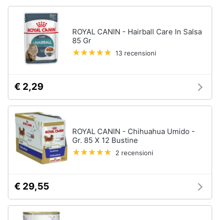
Articoli
per
Animali
uccelli
ROYAL CANIN - Hairball Care In Salsa
Gabbie
85 Gr
per
Motori
uccelli
13 recensioni
Casetta
Libri,
per
uccelli
cd
€ 2,29
e
Voliera
dvd
per
uccelli
Mangiatoia
Festività
ROYAL CANIN - Chihuahua Umido -
per
Gr. 85 X 12 Bustine
e
uccelli
ricorrenze
2 recensioni
Vedi
tutti
Promozioni
€ 29,55
Servizi
Articoli