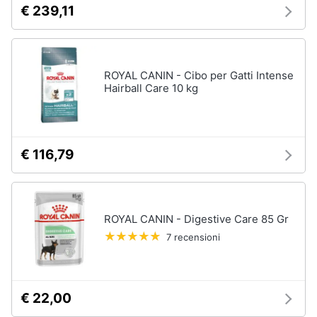
€ 239,11
e
igiene
Articoli
per
pesci
Beauty
ROYAL CANIN - Cibo per Gatti Intense
Acquario
Hairball Care 10 kg
pesci
Giocattoli
Mangime
per
pesci
Prima
€ 116,79
Pompe
infanzia
per
acquari
Fotografia
Filtro
per
ROYAL CANIN - Digestive Care 85 Gr
acquario
Casalinghi
7 recensioni
Vedi
tutti
Abbigliamento
€ 22,00
Sport