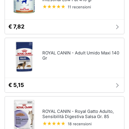
tartarughe
11 recensioni
Articoli
per
€ 7,82
criceti
e
piccoli
roditori
ROYAL CANIN - Adult Umido Maxi 140
Cibo
per
Gr
roditori
Gabbie
per
roditori
€ 5,15
Cibo
per
animali
ROYAL CANIN - Royal Gatto Adulto,
Sensibilità Digestiva Salsa Gr. 85
Royal
canin
18 recensioni