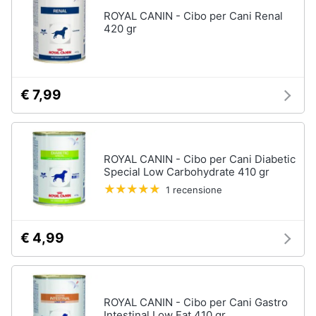
per
Assistenza
cavalli
ROYAL CANIN - Cibo per Cani Renal
clienti
420 gr
Sottosella
Strigliatura
Esci
Stinchiere
€ 7,99
Set
sella
Vedi
tutti
ROYAL CANIN - Cibo per Cani Diabetic
Special Low Carbohydrate 410 gr
1 recensione
Articoli
per
tartarughe
€ 4,99
e
rettili
Tartarughiere
Cibo
ROYAL CANIN - Cibo per Cani Gastro
per
Intestinal Low Fat 410 gr