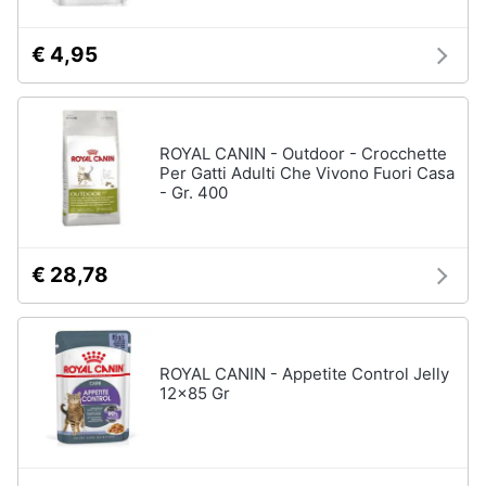
Purina
Farmina
€ 4,95
Ciotole
per
cani
Vedi
ROYAL CANIN - Outdoor - Crocchette
tutti
Per Gatti Adulti Che Vivono Fuori Casa
- Gr. 400
€ 28,78
ROYAL CANIN - Appetite Control Jelly
12x85 Gr