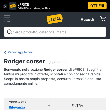
ePRICE
OTTIENI
Vai
×
Accedi
GRATIS - su Google Play
al
Registrati
menu
Accedi
Libri,
Offerte
cd
e
Libri, cd e dvd
Libri
Dvd e Blu-ray
Cd
dvd
Elettrodomestici
musicali
Personaggi
Offerte
Personaggi famosi
Libri
Informatica
Rodger corser
Religione
(1 prodotti)
e
Benvenuto nella sezione
Rodger corser
di ePRICE. Scegli tra
Spiritualità
Telefonia
tantissimi prodotti in offerta, scontati e con consegna rapida.
Attualità,
Scopri la nostra ampia proposta, consulta i prezzi e acquista
politica
comodamente online.
Tv
e
e
diritto
Home
Libri
Cinema
di
ORDINA PER
FILTRA
Cucina
Rilevanza