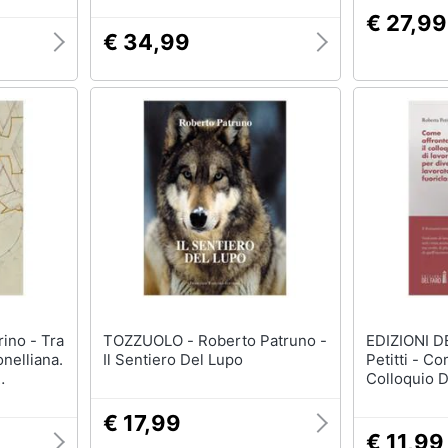
Testori e i loro artisti. Catalogo
€ 27,99
della mostra (Mendrisio, 29
€ 34,99
marzo-6 luglio 2025)
TOZZUOLO - Roberto Patruno -
EDIZIONI DEL F
onelliana.
Il Sentiero Del Lupo
Petitti - Co
Colloquio D
 Torino
Diventare L
Fuoriclasse
€ 17,99
Delle Soft S
€ 11,99