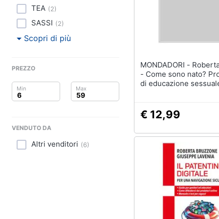
Clima
TEA
(
2
)
Arredo
SASSI
(
2
)
Scopri di più
Brico e Giardinaggio
MONDADORI - Roberta Giommi
Salute e igiene
PREZZO
- Come sono nato? P
di educazione sessual
Beauty
anni
Giocattoli
€ 12,99
VENDUTO DA
Prima infanzia
Altri venditori
(
6
)
Fotografia
Casalinghi
Abbigliamento