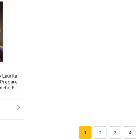
. Pregare
niche E
1
2
3
4