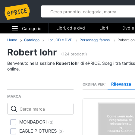
Libri, cd e dvd
Libri
Dvd e 
Categorie
Elettrodomestici
Home
Catalogo
Libri, CD e DVD
Personaggi famosi
Robert loh
Libri, cd e d
Robert lohr
Informatica
(124 prodotti)
Libri
Benvenuto nella sezione
Robert lohr
di ePRICE. Scegli tra tantis
Telefonia
Religione e Spiritualit
online.
Attualità, politica e dir
Tv e Home Cinema
Rilevanza
ORDINA PER
Libri di Cucina
Smart home
Libri di Arte, Design e
MARCA
Architettura
Videogiochi
Vedi tutti
Audio e musica
MONDADORI
(
3
)
EAGLE PICTURES
(
3
)