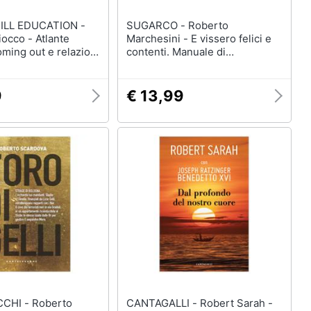
LL EDUCATION -
SUGARCO - Roberto
occo - Atlante
Marchesini - E vissero felici e
ming out e relazioni
contenti. Manuale di
Dimensioni evolutive
sopravvivenza per fidanzati e
giovani sposi
9
€ 13,99
 Roberto
CANTAGALLI - Robert Sarah -