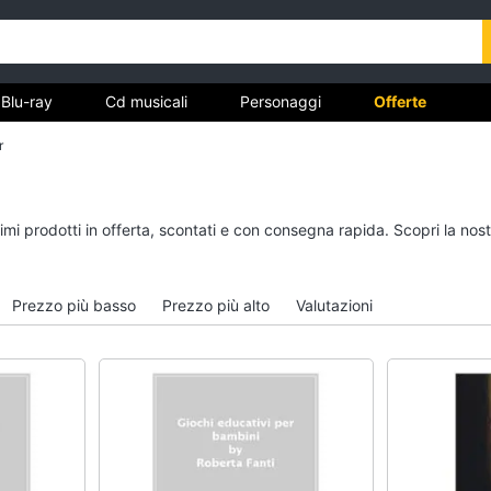
Blu-ray
Cd musicali
Personaggi
Offerte
r
vd
Dvd e Blu-ray
Cd musicali
simi prodotti in offerta, scontati e con consegna rapida. Scopri la 
à
Blu-Ray
Colonne Sonore
itto
Blu-Ray Musica Classica
CD Musicali
Prezzo più basso
Prezzo più alto
Valutazioni
Walt disney film
Musica Leggera
DVD Film
Musica Jazz
Vedi tutti
Vedi tutti