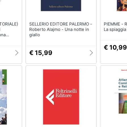
TORIALE)
SELLERIO EDITORE PALERMO -
PIEMME - Roberta Grazzani -
Roberto Alajmo - Una notte in
La spiaggia
una
giallo
ida per
. Come
€ 10,99
 online.
€ 15,99
azzi