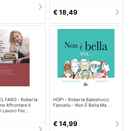
Dei Boss
€ 18,49
ARO - Roberta
HOP! - Roberta Balestrucci
me Affrontare Il
Fancellu - Non È Bella Ma. . .
i Lavoro Per
avoratori
. Il Romanticismo
€ 14,99
kills