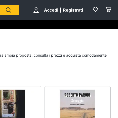
Accedi
|
Registrati
Personaggi
nostra ampia proposta, consulta i prezzi e acquista comodamente
cristiano ronaldo
Me contro Te
Sean connery
Barbara D'Urso
Vedi tutti