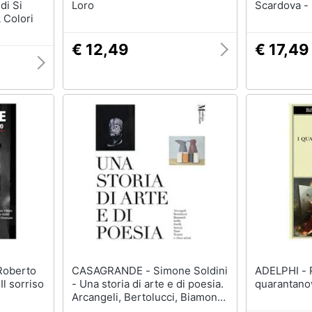
di Si
Loro
Scardova - L
 Colori
€ 12,49
€ 17,49
CASAGRANDE - Simone Soldini
ADELPHI - Roberto Calasso - I
Il sorriso
- Una storia di arte e di poesia.
quarantano
Arcangeli, Bertolucci, Biamonti,
Isella, Orelli, Sereni, Tassi,