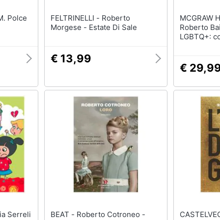
FELTRINELLI - Roberto
MCGRAW HI
Morgese - Estate Di Sale
Roberto Bai
LGBTQ+: co
familiari. 
e cliniche
€ 13,99
€ 29,9
BEAT - Roberto Cotroneo -
CASTELVECCHI -