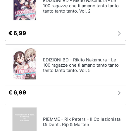
EDIZIONI BD - Rikito Nakamura - Le
Vedi
100 ragazze che ti amano tanto tanto
tutti
tanto tanto tanto. Vol. 2
Animali
Motori
Personaggi
€ 6,99
cristiano
Libri,
ronaldo
cd
Me
e
contro
EDIZIONI BD - Rikito Nakamura - Le
dvd
Te
100 ragazze che ti amano tanto tanto
tanto tanto tanto. Vol. 5
Sean
connery
Festività
e
Barbara
ricorrenze
D'Urso
€ 6,99
Vedi
Promozioni
tutti
PIEMME - Rik Peters - Il Collezionista
Servizi
Di Denti. Rip & Morten