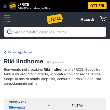
ePRICE
OTTIENI
Vai
×
Accedi
GRATIS - su Google Play
al
Registrati
menu
Accedi
Libri,
Offerte
cd
e
Libri, cd e dvd
Libri
Dvd e Blu-ray
Cd
dvd
Elettrodomestici
musicali
Personaggi
Offerte
Personaggi famosi
Libri
Informatica
Riki lindhome
Religione
(65 prodotti)
e
Benvenuto nella sezione
Riki lindhome
di ePRICE. Scegli tra
Spiritualità
Telefonia
tantissimi prodotti in offerta, scontati e con consegna rapida.
Attualità,
Scopri la nostra ampia proposta, consulta i prezzi e acquista
politica
comodamente online.
Tv
e
e
diritto
Home
Libri
Cinema
di
ORDINA PER
FILTRA
Cucina
Rilevanza