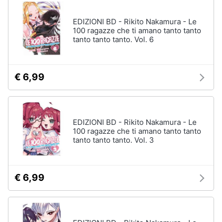
disney
e
film
igiene
EDIZIONI BD - Rikito Nakamura - Le
DVD
100 ragazze che ti amano tanto tanto
Film
tanto tanto tanto. Vol. 6
Beauty
Vedi
tutti
Giocattoli
€ 6,99
Prima
Cd
infanzia
musicali
EDIZIONI BD - Rikito Nakamura - Le
Colonne
100 ragazze che ti amano tanto tanto
Fotografia
Sonore
tanto tanto tanto. Vol. 3
CD
Musicali
Casalinghi
Musica
€ 6,99
Leggera
Abbigliamento
Musica
Jazz
Sport