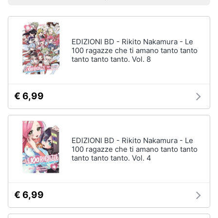
Prezzo più basso
Prezzo più alto
Valutazioni
Libri
Smart
di
home
Arte,
Design
e
EDIZIONI BD - Rikito Nakamura - Le
Videogiochi
Architettura
100 ragazze che ti amano tanto tanto
tanto tanto tanto. Vol. 8
Vedi
Audio
tutti
e
musica
€ 6,99
Dvd
Clima
e
Blu-
ray
EDIZIONI BD - Rikito Nakamura - Le
Arredo
100 ragazze che ti amano tanto tanto
Blu-
tanto tanto tanto. Vol. 4
Ray
Brico
Blu-
e
Ray
Giardinaggio
Musica
€ 6,99
Classica
Salute
Walt