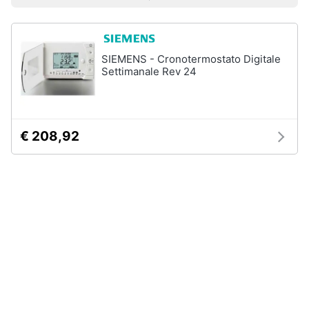
Prezzo più basso
Prezzo più alto
Valutazioni
Smart
home
SIEMENS - Cronotermostato Digitale
Videogiochi
Settimanale Rev 24
Audio
e
musica
€ 208,92
Clima
Arredo
Brico
e
Giardinaggio
Salute