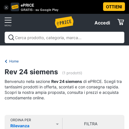
ePRICE
OTTIENI
Vai
×
Accedi
GRATIS - su Google Play
al
Registrati
menu
Accedi
Offerte
Offerte
Elettrodomestici
Home
Informatica
Rev 24 siemens
(1 prodotti)
Benvenuto nella sezione
Rev 24 siemens
di ePRICE. Scegli tra
Telefonia
tantissimi prodotti in offerta, scontati e con consegna rapida.
Scopri la nostra ampia proposta, consulta i prezzi e acquista
comodamente online.
Tv
e
Home
Cinema
ORDINA PER
FILTRA
Rilevanza