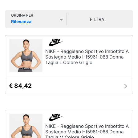
Smart
Uomo
home
Felpa
ORDINA PER
FILTRA
uomo
Rilevanza
Videogiochi
Prezzo più basso
Prezzo più alto
Valutazioni
Cravatta
Piumino
uomo
Audio
e
NIKE - Reggiseno Sportivo Imbottito A
Giacca
musica
Sostegno Medio Hf5961-068 Donna
uomo
Taglia L Colore Grigio
Vedi
Clima
tutti
€ 84,42
Arredo
Bambino
Brico
Scarpe
e
bambino
Giardinaggio
Sandali
NIKE - Reggiseno Sportivo Imbottito A
bambina
Sostegno Medio Hf5961-068 Donna
Salute
Taglia M Colore Grigio
Vestiti