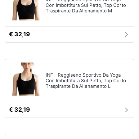
Con Imbottitura Sul Petto, Top Corto
Accessori
Traspirante Da Allenamento M
Animali
Sigaretta
elettronica
Motori
Borse
€ 32,19
Occhiali
da
Libri,
vista
cd
e
Occhiali
da
dvd
sole
INF - Reggiseno Sportivo Da Yoga
Con Imbottitura Sul Petto, Top Corto
Vedi
Festività
Traspirante Da Allenamento L
tutti
e
ricorrenze
€ 32,19
Promozioni
Vestiari
T-
shirt
Servizi
Felpa