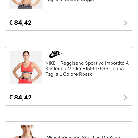
neonati
e
igiene
Copertina
neonato
€ 84,42
Beauty
Vedi
tutti
Giocattoli
Prima
Scarpe
NIKE - Reggiseno Sportivo Imbottito A
infanzia
Sostegno Medio Hf5961-696 Donna
Sneakers
Taglia L Colore Rosso
Scarpe
Fotografia
nike
Anfibi
€ 84,42
Casalinghi
Ciabatte
Vedi
Abbigliamento
tutti
Sport
INF - Reggiseno Sportivo Da Yoga