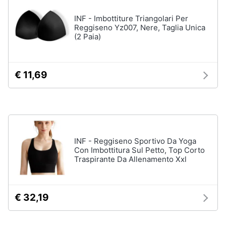
Assistenza
Tuta
INF - Imbottiture Triangolari Per
clienti
Pantaloni
Reggiseno Yz007, Nere, Taglia Unica
(2 Paia)
Esci
Vedi
tutti
€ 11,69
Orologi
Apple
Watch
Smartwatch
INF - Reggiseno Sportivo Da Yoga
Orologi
Con Imbottitura Sul Petto, Top Corto
uomo
Traspirante Da Allenamento Xxl
Orologi
donna
€ 32,19
Vedi
tutti