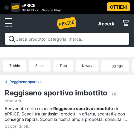
ePRICE
OTTIENI
Vai
×
Accedi
GRATIS - su Google Play
al
Registrati
menu
Accedi
Abbigliamento
Offerte
Donna
Abbigliamento
Donna
Uomo
Bambino
Scarpe
Accessori
Vest
Elettrodomestici
Intimo
donna
T-shirt
Felpa
Tuta
K way
Leggings
Top
Informatica
Cappotto
Reggiseno sportivo
donna
Telefonia
Reggiseno sportivo imbottito
Felpa
(18
donna
prodotti)
Tv
Benvenuto nella sezione
Reggiseno sportivo imbottito
di
Vedi
e
ePRICE. Scegli tra tantissimi prodotti in offerta, scontati e con
tutti
Home
consegna rapida. Scopri la nostra ampia proposta, consulta i
Cinema
prezzi e acquista comodamente online.