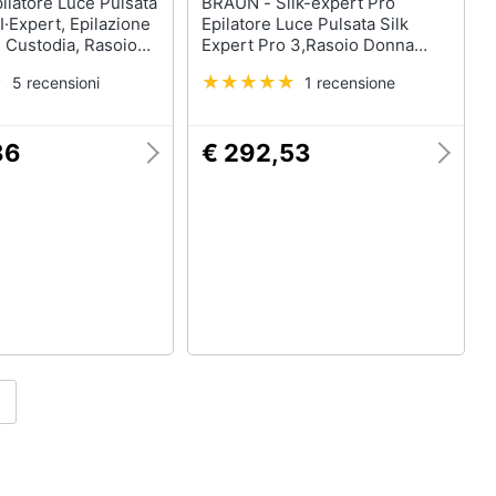
BRAUN - Silk-expert Pro
I·Expert, Epilazione
Epilatore Luce Pulsata Silk
 Custodia, Rasoio
Expert Pro 3,Rasoio Donna
s, 2 Testine,
Venus, 2 Testine, PL3122
5 recensioni
1 recensione
86
€ 292,53