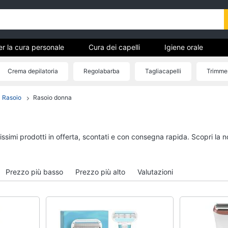
er la cura personale
Cura dei capelli
Igiene orale
 pedicure
Igiene e Cura del corpo
Make up
Creme
Crema depilatoria
Regolabarba
Tagliacapelli
Trimme
Rasoio
Rasoio donna
ici per
Cura dei capelli
Igiene orale
Shampoo
Spazzolino elettrico
Tinta capelli
Spazzolino elettrico o
tissimi prodotti in offerta, scontati e con consegna rapida. Scopri l
Maschera capelli
Idropulsore
Spazzola
Collutorio
Prezzo più basso
Prezzo più alto
Valutazioni
Vedi tutti
Vedi tutti
Igiene e Cura del corpo
Make up