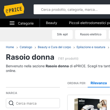
Beauty
Piccoli elettrodomestici p
Categorie
Epilazione e rasatura
Manicure e
Elettrodomestici
Silk epil
Rasoio elettrico
Beauty
Profumi
Migliori prodotti beauty
Informatica
Home
Catalogo
Beauty e Cura del corpo
Epilazione e rasatura
Piccoli elettrodomest
la cura personale
Rasoio donna
Telefonia
(161 prodotti)
Dyson airwrap
Tv e Home Cinema
Benvenuto nella sezione
Rasoio donna
di ePRICE. Scegli tra tan
Piastra per capelli
online.
Silk epil
Smart home
Phon
Rilevanza
ORDINA PER
Videogiochi
Vedi tutti
MARCA
Audio e musica
Manicure e pedicure