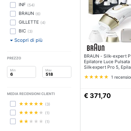
Clima
INF
(
54
)
Smalto semipermanen
BRAUN
Arredo
Gel unghie
(
6
)
GILLETTE
Acetone
(
4
)
Brico e Giardinaggio
BIC
Smalto
(
3
)
Salute e igiene
Scopri di più
Vedi tutti
Beauty
BRAUN - Silk-expert Pro
PREZZO
Epilatore Luce Pulsata
Profumi
Giocattoli
Silk·expert Pro 5, Epil
Profumi uomo
Casa Tua, Con Custodi
1 recensi
Donna Venus, 4 Testin
Profumi donna
Prima infanzia
PL5356
Alien profumo
Fotografia
MEDIA RECENSIONI CLIENTI
€ 371,70
Chloe profumo
(3)
Casalinghi
Vedi tutti
(1)
Abbigliamento
(1)