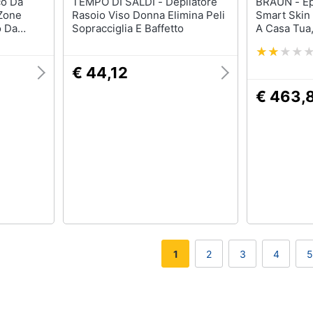
TEMPO DI SALDI - Depilatore
BRAUN - Epilatore Luce Pulsata
 Zone
Rasoio Viso Donna Elimina Peli
Smart Skin 
o Da
Sopracciglia E Baffetto
A Casa Tua,
ermeabile
Donna Venu
Da Donna
PL7147
be, Bikini
€ 44,12
€ 463,
1
2
3
4
5