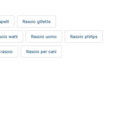
pelli
Rasoio gillette
soio wahl
Rasoio uomo
Rasoio philips
 rasoio
Rasoio per cani