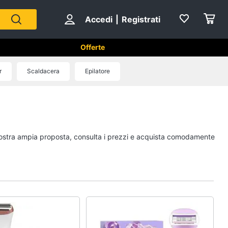
Accedi
|
Registrati
Offerte
 e cosmetici
r
Scaldacera
Epilatore
Epilazione e rasatura
Silk epil
ral b
Rasoio elettrico
a nostra ampia proposta, consulta i prezzi e acquista comodamente
Crema depilatoria
Regolabarba
Vedi tutti
Creme e cosmetici