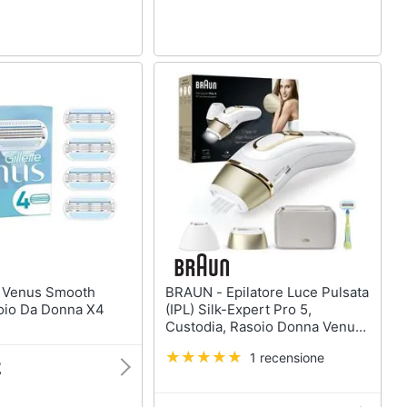
h
BRAUN - Epilatore Luce Pulsata
oio Da Donna X4
(IPL) Silk-Expert Pro 5,
Custodia, Rasoio Donna Venus,
2 Testine, PL5152 Colore
1 recensione
Bianco /oro
2