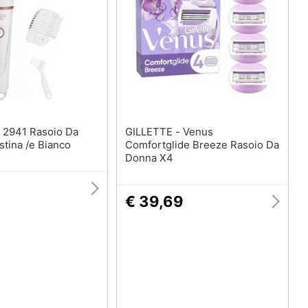
te
Olio di ricino
Maschera viso
Oli essenziali
Scrub viso
Vedi tutti
GILLETTE - Venus
tina /e Bianco
Comfortglide Breeze Rasoio Da
Donna X4
€ 39,69