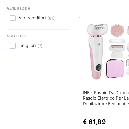
Sport
VENDUTO DA
Animali
Altri venditori
(
81
)
Motori
SCEGLI PER
Libri, cd e dvd
I migliori
(
3
)
Festività e ricorrenze
Promozioni
INF - Rasoio Da Donna 5 In 1:
Rasoio Elettrico Per La
Depilazione Femminile
€ 61,89