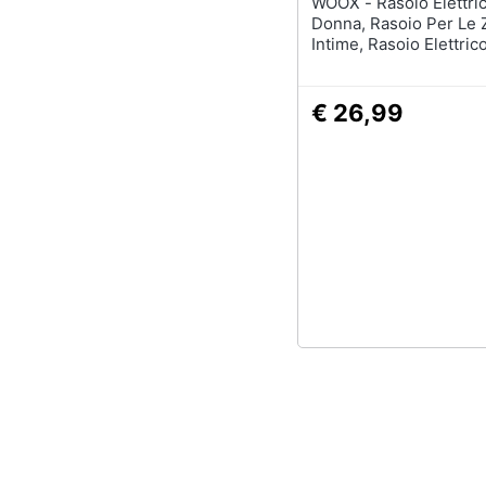
WOOX - Rasoio Elettrico Da
Donna, Rasoio Per Le
Intime, Rasoio Elettric
Donna Wet & Dry, Imp
Ipx, Rasoio Elettrico 
Per Viso, Ascelle, Gam
€ 26,99