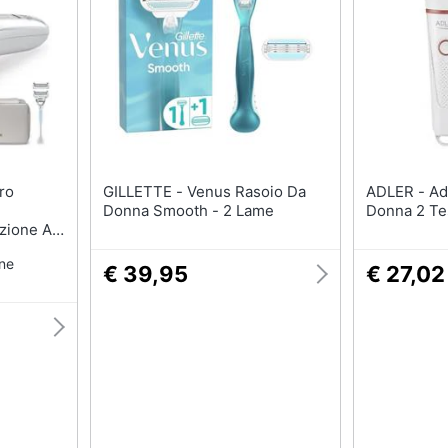
te
Shampoo
Smalto semipermanen
Shampoo antigiallo
Eyeliner
Deodorante
Rossetti
Sapone
Acetone
Vedi tutti
Vedi tutti
GILLETTE - Venus Rasoio Da
ADLER - Ad 2941 Rasoio Da
Donna Smooth - 2 Lame
Donna 2 Tes
Migliori prodotti beauty
azione A
Miglior crema antirughe
a, Rasoio
one
e,
Miglior shampoo
€ 39,95
€ 27,02
Miglior spazzolino elettrico
Miglior regolabarba
Vedi tutti