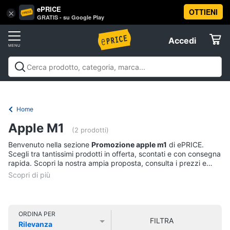
ePRICE
OTTIENI
Vai
×
Accedi
GRATIS - su Google Play
al
Registrati
menu
Accedi
Offerte
Offerte
Elettrodomestici
Home
Informatica
Apple M1
(2 prodotti)
Benvenuto nella sezione
Promozione apple m1
di ePRICE.
Telefonia
Scegli tra tantissimi prodotti in offerta, scontati e con consegna
rapida. Scopri la nostra ampia proposta, consulta i prezzi e
acquista comodamente online.
Tv
e
Home
Cinema
ORDINA PER
FILTRA
Rilevanza