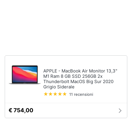
e
igiene
Beauty
Giocattoli
Prima
infanzia
APPLE - MacBook Air Monitor 13,3"
M1 Ram 8 GB SSD 256GB 2x
Fotografia
Thunderbolt MacOS Big Sur 2020
Grigio Siderale
11 recensioni
Casalinghi
€ 754,00
Abbigliamento
Sport