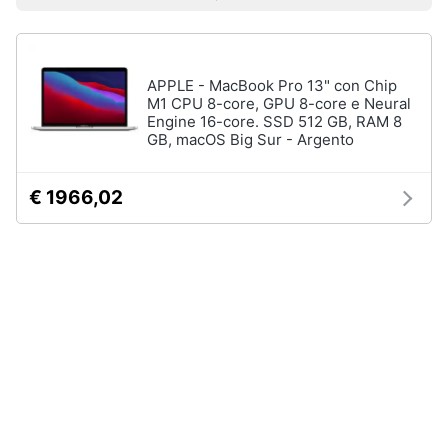
Prezzo più basso
Prezzo più alto
Valutazioni
Smart
home
APPLE - MacBook Pro 13" con Chip
Videogiochi
M1 CPU 8-core, GPU 8-core e Neural
Engine 16-core. SSD 512 GB, RAM 8
GB, macOS Big Sur - Argento
Audio
e
musica
€ 1966,02
Clima
Arredo
Brico
e
Giardinaggio
Salute