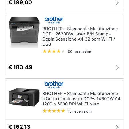
€ 189,00
e
igiene
Beauty
BROTHER - Stampante Multifunzione
DCP-L2620DW Laser B/N Stampa
Copia Scansione A4 32 ppm Wi-Fi /
Giocattoli
USB
60 recensioni
Prima
infanzia
€ 183,49
Fotografia
BROTHER - Stampante Multifunzione
Casalinghi
a Getto d'Inchiostro DCP-J1460DW A4
1200 x 6000 DPI Wi-Fi Nero
Abbigliamento
18 recensioni
Sport
€ 162,13