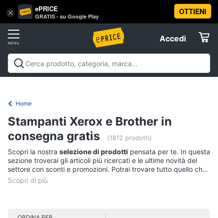
ePRICE
OTTIENI
Vai
×
Accedi
GRATIS - su Google Play
al
Registrati
menu
Accedi
Offerte
Offerte
Elettrodomestici
Home
Informatica
Stampanti Xerox e Brother in
consegna gratis
(1812 prodotti)
Telefonia
Scopri la nostra
selezione di prodotti
pensata per te. In questa
sezione troverai gli articoli più ricercati e le ultime novità del
Tv
settore con sconti e promozioni. Potrai trovare tutto quello che
e
ti serve per la casa, il lavoro o il tempo libero a
prezzi speciali
.
Scegli ora tra tantissimi prodotti in offerta e con consegna
Home
rapida: potrai ricevere il tuo ordine comodamente a casa.
Cinema
Esplora il nostro catalogo, consulta i prezzi e acquista
comodamente online.
ORDINA PER