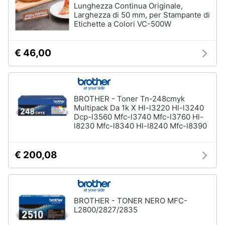
Lunghezza Continua Originale,
Larghezza di 50 mm, per Stampante di
Etichette a Colori VC-500W
€ 46,00
BROTHER - Toner Tn-248cmyk
Multipack Da 1k X Hl-l3220 Hl-l3240
Dcp-l3560 Mfc-l3740 Mfc-l3760 Hl-
l8230 Mfc-l8340 Hl-l8240 Mfc-l8390
€ 200,08
BROTHER - TONER NERO MFC-
L2800/2827/2835