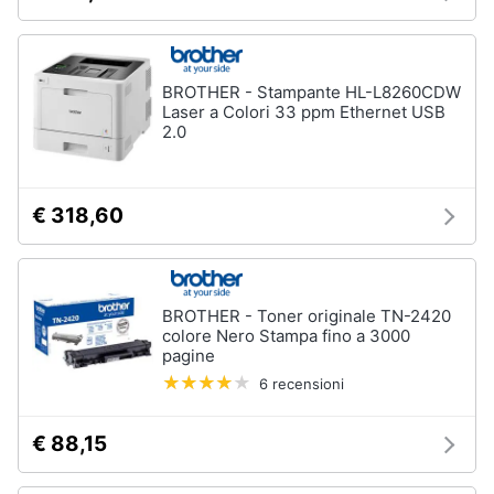
Animali
BROTHER - Stampante HL-L8260CDW
Motori
Laser a Colori 33 ppm Ethernet USB
2.0
Libri,
cd
e
€ 318,60
dvd
Festività
BROTHER - Toner originale TN-2420
e
colore Nero Stampa fino a 3000
ricorrenze
pagine
6 recensioni
Promozioni
€ 88,15
Servizi