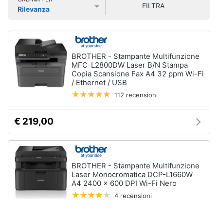
FILTRA
Smart
Rilevanza
home
Prezzo più basso
Prezzo più alto
Valutazioni
Videogiochi
BROTHER - Stampante Multifunzione
MFC-L2800DW Laser B/N Stampa
Audio
Copia Scansione Fax A4 32 ppm Wi-Fi
e
/ Ethernet / USB
musica
112 recensioni
Clima
€ 219,00
Arredo
BROTHER - Stampante Multifunzione
Brico
Laser Monocromatica DCP-L1660W
e
A4 2400 x 600 DPI Wi-Fi Nero
Giardinaggio
4 recensioni
Salute