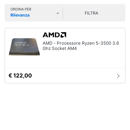
Smart
ORDINA PER
home
FILTRA
Rilevanza
Prezzo più basso
Prezzo più alto
Valutazioni
Videogiochi
Audio
AMD - Processore Ryzen 5-3500 3.6
e
Ghz Socket AM4
musica
Clima
€ 122,00
Arredo
Brico
e
Giardinaggio
Salute