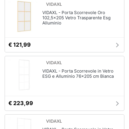
disney
e
film
igiene
VIDAXL - Porta Scorrevole Oro
DVD
102,5x205 Vetro Trasparente Esg
Film
Alluminio
Beauty
Vedi
tutti
Giocattoli
€ 121,99
Prima
Cd
infanzia
musicali
VIDAXL - Porta Scorrevole in Vetro
Colonne
ESG e Alluminio 76x205 cm Bianca
Fotografia
Sonore
CD
Musicali
Casalinghi
Musica
€ 223,99
Leggera
Abbigliamento
Musica
Jazz
Sport