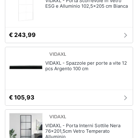
VIDAXL - Porta Scorrevole in Vetro
Vedi
ESG e Alluminio 102,5x205 cm Bianca
tutti
Animali
Motori
Personaggi
€ 243,99
cristiano
Libri,
ronaldo
cd
Me
e
contro
VIDAXL - Spazzole per porte a vite 12
dvd
Te
pcs Argento 100 cm
Sean
connery
Festività
e
Barbara
ricorrenze
D'Urso
€ 105,93
Vedi
Promozioni
tutti
VIDAXL - Porta Interni Sottile Nera
Servizi
76x201,5cm Vetro Temperato
Alluminio