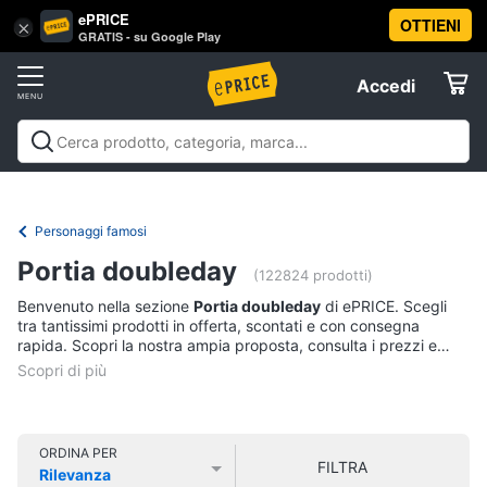
ePRICE
OTTIENI
Vai
×
Accedi
GRATIS - su Google Play
al
Registrati
menu
Accedi
Libri,
Offerte
cd
e
Libri, cd e dvd
Libri
Dvd e Blu-ray
Cd
dvd
Elettrodomestici
musicali
Personaggi
Offerte
Personaggi famosi
Libri
Informatica
Portia doubleday
Religione
(122824 prodotti)
e
Benvenuto nella sezione
Portia doubleday
di ePRICE. Scegli
Spiritualità
Telefonia
tra tantissimi prodotti in offerta, scontati e con consegna
Attualità,
rapida. Scopri la nostra ampia proposta, consulta i prezzi e
politica
acquista comodamente online.
Tv
e
e
diritto
Home
Libri
Cinema
di
ORDINA PER
FILTRA
Cucina
Rilevanza