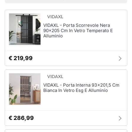
Prezzo più basso
Prezzo più alto
Valutazioni
Libri
Smart
di
home
Arte,
Design
e
VIDAXL - Porta Scorrevole Nera
Videogiochi
Architettura
90x205 Cm In Vetro Temperato E
Alluminio
Vedi
Audio
tutti
e
musica
€ 219,99
Dvd
Clima
e
Blu-
ray
VIDAXL - Porta Interna 93x201,5 Cm
Arredo
Bianca In Vetro Esg E Alluminio
Blu-
Ray
Brico
Blu-
e
Ray
Giardinaggio
Musica
€ 286,99
Classica
Salute
Walt