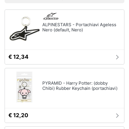
Prezzo più basso
Prezzo più alto
Valutazioni
Smart
Uomo
home
Felpa
uomo
ALPINESTARS - Portachiavi Ageless
Videogiochi
Cravatta
Nero (default, Nero)
Piumino
uomo
Audio
e
Giacca
musica
uomo
€ 12,34
Vedi
Clima
tutti
PYRAMID - Harry Potter: (dobby
Arredo
Chibi) Rubber Keychain (portachiavi)
Bambino
Brico
Scarpe
e
bambino
Giardinaggio
€ 12,20
Sandali
bambina
Salute
Vestiti