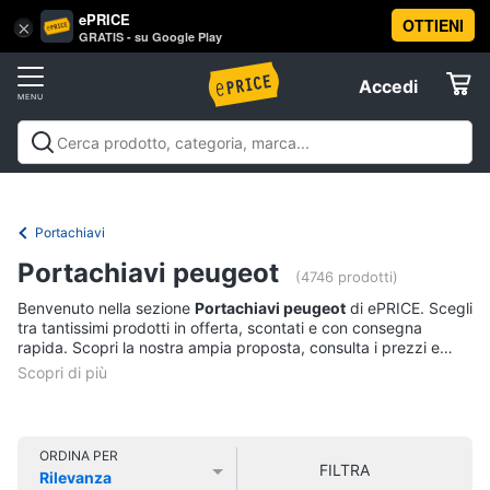
ePRICE
OTTIENI
Vai
×
Accedi
GRATIS - su Google Play
al
Registrati
menu
Accedi
Abbigliamento
Offerte
Donna
Abbigliamento
Donna
Uomo
Bambino
Scarpe
Accessori
Vest
Elettrodomestici
Intimo
donna
Portachiavi
Top
Informatica
Portachiavi peugeot
(4746 prodotti)
Cappotto
donna
Benvenuto nella sezione
Portachiavi peugeot
di ePRICE. Scegli
Telefonia
tra tantissimi prodotti in offerta, scontati e con consegna
Felpa
rapida. Scopri la nostra ampia proposta, consulta i prezzi e
donna
acquista comodamente online.
Tv
Vedi
e
tutti
Home
Cinema
ORDINA PER
FILTRA
Rilevanza