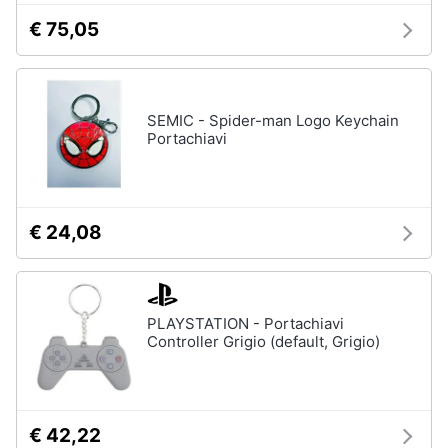
€ 75,05
Gioielli
Anelli
Orecchini
SEMIC - Spider-man Logo Keychain
Cavigliera
Portachiavi
Collane
Vedi
tutti
€ 24,08
PLAYSTATION - Portachiavi
Controller Grigio (default, Grigio)
€ 42,22