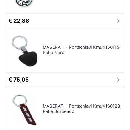
Assistenza
Tuta
clienti
Pantaloni
€ 22,88
Esci
Vedi
tutti
MASERATI - Portachiavi Kmu4160115
Pelle Nero
Orologi
Apple
Watch
Smartwatch
€ 75,05
Orologi
uomo
Orologi
donna
MASERATI - Portachiavi Kmu4160123
Pelle Bordeaux
Vedi
tutti