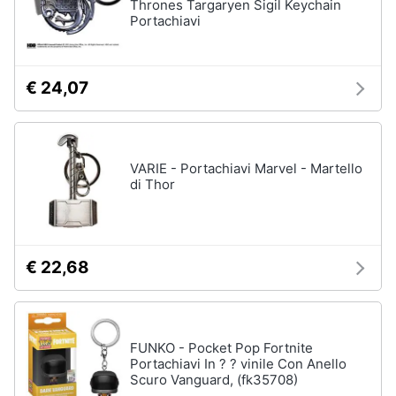
Thrones Targaryen Sigil Keychain
Portachiavi
€ 24,07
VARIE - Portachiavi Marvel - Martello
di Thor
€ 22,68
FUNKO - Pocket Pop Fortnite
Portachiavi In ? ? vinile Con Anello
Scuro Vanguard, (fk35708)