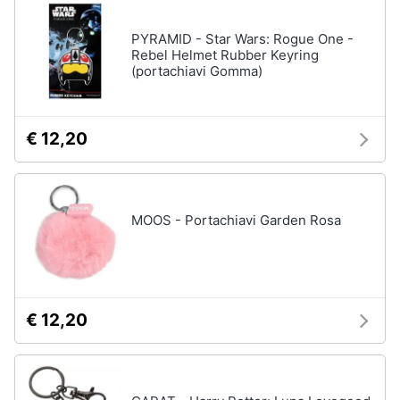
neonati
e
igiene
PYRAMID - Star Wars: Rogue One -
Copertina
neonato
Rebel Helmet Rubber Keyring
(portachiavi Gomma)
Beauty
Vedi
tutti
Giocattoli
€ 12,20
Prima
Scarpe
infanzia
Sneakers
MOOS - Portachiavi Garden Rosa
Scarpe
Fotografia
nike
Anfibi
Casalinghi
Ciabatte
€ 12,20
Vedi
Abbigliamento
tutti
Sport