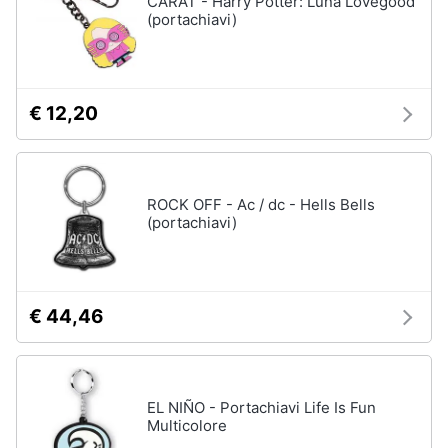
CARAT - Harry Potter: Luna Lovegood
(portachiavi)
Accessori
Animali
Sigaretta
elettronica
Motori
Borse
€ 12,20
Occhiali
da
Libri,
vista
cd
e
Occhiali
ROCK OFF - Ac / dc - Hells Bells
da
dvd
(portachiavi)
sole
Vedi
Festività
tutti
e
ricorrenze
€ 44,46
Promozioni
Vestiari
T-
EL NIÑO - Portachiavi Life Is Fun
shirt
Servizi
Multicolore
Felpa