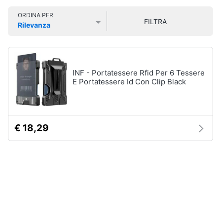
Smart
Uomo
ORDINA PER
home
FILTRA
Felpa
Rilevanza
uomo
Prezzo più basso
Prezzo più alto
Valutazioni
Videogiochi
Cravatta
Piumino
uomo
Audio
INF - Portatessere Rfid Per 6 Tessere
e
E Portatessere Id Con Clip Black
Giacca
musica
uomo
Vedi
Clima
tutti
€ 18,29
Arredo
Bambino
Brico
Scarpe
e
bambino
Giardinaggio
Sandali
bambina
Salute
Vestiti