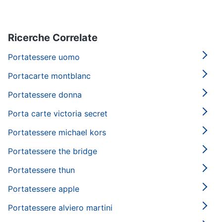
Gioielli
Ricerche Correlate
Anelli
Orecchini
Portatessere uomo
Cavigliera
Portacarte montblanc
Collane
Portatessere donna
Vedi
tutti
Porta carte victoria secret
Portatessere michael kors
Portatessere the bridge
Portatessere thun
Portatessere apple
Portatessere alviero martini