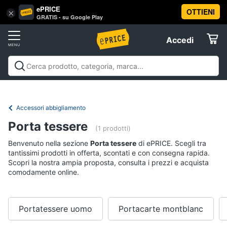
ePRICE
OTTIENI
Vai
×
Accedi
GRATIS - su Google Play
al
Registrati
menu
Accedi
Abbigliamento
Offerte
Donna
Abbigliamento
Donna
Uomo
Bambino
Scarpe
Accessori
Vest
Elettrodomestici
Intimo
donna
Accessori abbigliamento
Top
Informatica
Porta tessere
(1 prodotti)
Cappotto
donna
Benvenuto nella sezione
Porta tessere
di ePRICE. Scegli tra
Telefonia
tantissimi prodotti in offerta, scontati e con consegna rapida.
Felpa
Scopri la nostra ampia proposta, consulta i prezzi e acquista
donna
comodamente online.
Tv
Vedi
e
tutti
Home
Cinema
Portatessere uomo
Portacarte montblanc