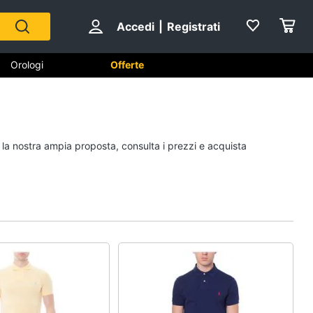
Accedi
|
Registrati
Orologi
Offerte
Scarpe
i la nostra ampia proposta, consulta i prezzi e acquista
Sneakers
Scarpe nike
Anfibi
Ciabatte
Vedi tutti
Gioielli