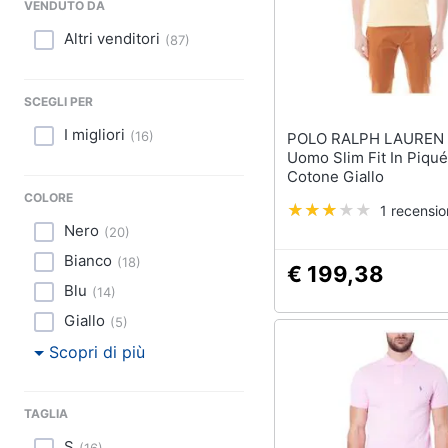
Sport
VENDUTO DA
Altri venditori
(
87
)
Animali
Motori
SCEGLI PER
I migliori
Libri, cd e dvd
(
16
)
POLO RALPH LAUREN - Po
Uomo Slim Fit In Piqué
Cotone Giallo
Festività e ricorrenze
COLORE
1 recensi
Promozioni
Nero
(
20
)
Bianco
(
18
)
€ 199,38
Blu
(
14
)
Giallo
(
5
)
Scopri di più
TAGLIA
S