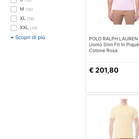
(
16
)
M
(
16
)
XL
(
16
)
XXL
(
14
)
Scopri di più
POLO RALPH LAUREN - Po
Uomo Slim Fit In Piqué
Cotone Rosa
€ 201,80