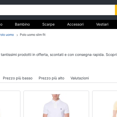
o
Bambino
Scarpe
Accessori
Vestiari
Polo uomo
Polo uomo slim fit
nto
Uomo
Bambino
 tantissimi prodotti in offerta, scontati e con consegna rapida. Scopr
Felpa uomo
Scarpe bambino
Cravatta
Sandali bambina
Piumino uomo
Vestiti neonati
Prezzo più basso
Prezzo più alto
Valutazioni
Giacca uomo
Copertina neonato
Vedi tutti
Vedi tutti
Vestiari
Orologi