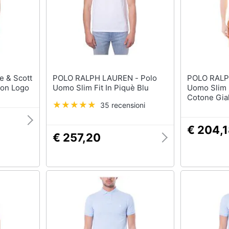
T-shirt
Apple Watch
Felpa
Smartwatch
Tuta
Orologi uomo
Pantaloni
Orologi donna
Vedi tutti
Vedi tutti
POLO RALPH LAUREN - Polo
POLO RALPH 
Con Logo
Uomo Slim Fit In Piquè Blu
Uomo Slim F
Cotone Gia
35 recensioni
€ 204,
€ 257,20