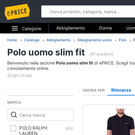
Abbigliamento
Donna
Uom
Categorie
Gioielli
Elettrodomestici
Home
Catalogo
Abbigliamento
Abbigliamento uomo
Polo
Abbigliame
Polo uomo slim fit
Informatica
(87 prodotti)
Donna
Benvenuto nella sezione
Polo uomo slim fit
di ePRICE. Scegli tra
Telefonia
comodamente online.
Intimo donna
Top
Tv e Home Cinema
Cappotto donna
Rilevanza
ORDINA PER
Smart home
Felpa donna
MARCA
Vedi tutti
Videogiochi
Audio e musica
Accessori
POLO RALPH
(
65
)
LAUREN