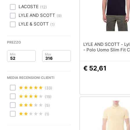
Clima
Sigaretta elettronica
LACOSTE
(
12
)
Borse
Arredo
LYLE AND SCOTT
(
9
)
Occhiali da vista
LYLE & SCOTT
(
1
)
Occhiali da sole
Brico e Giardinaggio
Vedi tutti
Salute e igiene
PREZZO
LYLE AND SCOTT - Lyle & Scott
- Polo Uomo Slim Fit 
Beauty
Giocattoli
€ 52,61
MEDIA RECENSIONI CLIENTI
Prima infanzia
(33)
Fotografia
(19)
Casalinghi
(5)
(1)
Abbigliamento