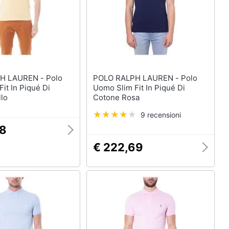
Anelli
Orecchini
Cavigliera
Collane
Vedi tutti
LAUREN - Polo
POLO RALPH LAUREN - Polo
it In Piqué Di
Uomo Slim Fit In Piqué Di
llo
Cotone Rosa
9 recensioni
18
€ 222,69