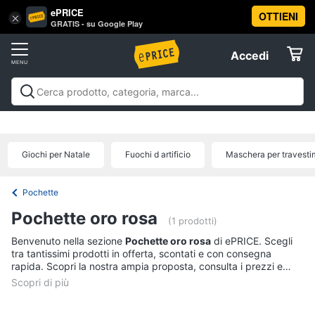
ePRICE
OTTIENI
Vai
×
Accedi
GRATIS - su Google Play
al
Registrati
menu
Accedi
Abbigliamento
Offerte
Donna
Abbigliamento
Donna
Uomo
Bambino
Scarpe
Accessori
Vest
Elettrodomestici
Intimo
donna
Giochi per Natale
Fuochi d artificio
Maschera per travesti
Top
Informatica
Cappotto
Pochette
donna
Telefonia
Pochette oro rosa
Felpa
(1 prodotti)
donna
Benvenuto nella sezione
Pochette oro rosa
di ePRICE. Scegli
Tv
tra tantissimi prodotti in offerta, scontati e con consegna
Vedi
e
rapida. Scopri la nostra ampia proposta, consulta i prezzi e
tutti
Home
acquista comodamente online.
Cinema