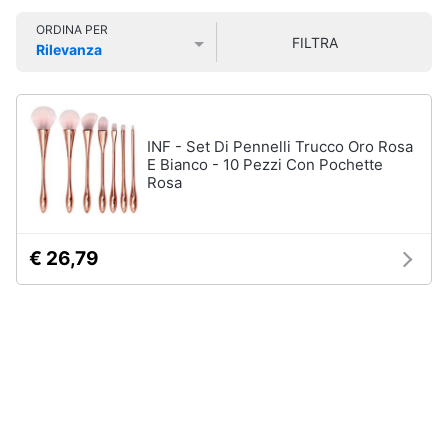
Smart
Uomo
ORDINA PER
home
FILTRA
Felpa
Rilevanza
uomo
Prezzo più basso
Prezzo più alto
Valutazioni
Videogiochi
Cravatta
Piumino
uomo
Audio
INF - Set Di Pennelli Trucco Oro Rosa
e
E Bianco - 10 Pezzi Con Pochette
Giacca
Rosa
musica
uomo
Vedi
Clima
tutti
€ 26,79
Arredo
Bambino
Brico
Scarpe
e
bambino
Giardinaggio
Sandali
bambina
Salute
Vestiti