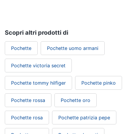
Gioielli
Anelli
Scopri altri prodotti di
Orecchini
Cavigliera
Pochette
Pochette uomo armani
Collane
Vedi
Pochette victoria secret
tutti
Pochette tommy hilfiger
Pochette pinko
Pochette rossa
Pochette oro
Pochette rosa
Pochette patrizia pepe