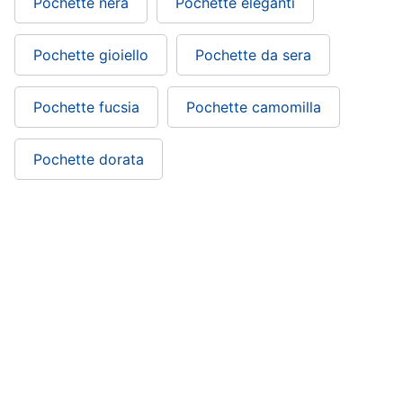
Pochette nera
Pochette eleganti
Pochette gioiello
Pochette da sera
Pochette fucsia
Pochette camomilla
Pochette dorata
Pochette oro rosa: si trova nelle categorie
Accessori abbigliamento
Abbigliamento
Capodanno
Festività e ricorrenze