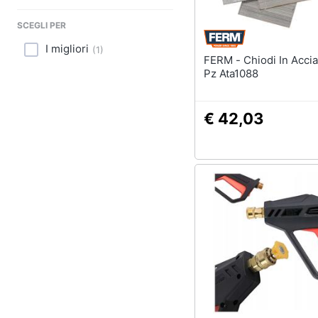
Sport
SCEGLI PER
Animali
I migliori
(
1
)
FERM - Chiodi In Acciaio 1000
Motori
Pz Ata1088
Libri, cd e dvd
€ 42,03
Festività e ricorrenze
Promozioni