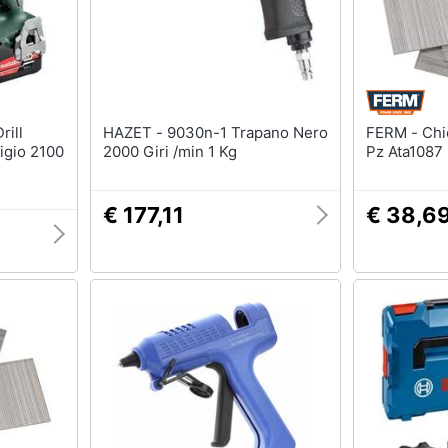
HAZET - 9030n-1 Trapano Nero
FERM - Chiodi In Acciaio 1000
igio 2100
2000 Giri /min 1 Kg
Pz Ata1087
€ 177,11
€ 38,6