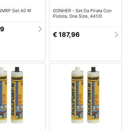
ELLER - WMRP Set 40 W
GONHER - Set Da Pirata Con
Pistola, One Size, 441/0
59
€ 187,96