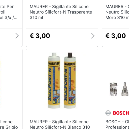
MAURER - Sigillante Silicone
MAURER - Sigillante Silicone
oli
Neutro Silicfort-N Trasparente
Neutro Sili
el 3/x /s
310 ml
Moro 310 m
€ 3,00
€ 3,00
MAURER - Sigillante Silicone
BOSCH - GHG 18V-50
re Grigio
Neutro Silicfort-N Bianco 310
Professiona