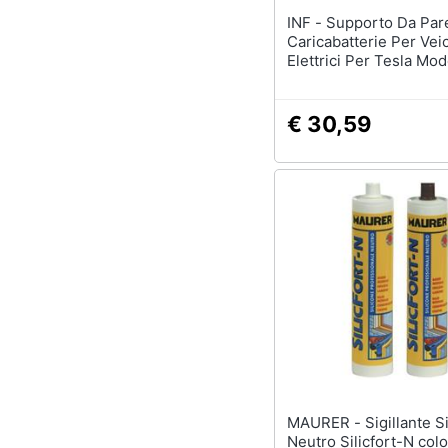
INF - Supporto Da Parete Per
Caricabatterie Per Veic
Elettrici Per Tesla Mod
/y (spina Ue)
€ 30,59
MAURER - Sigillante Silicone
Neutro Silicfort-N colo