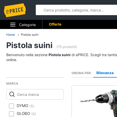
Offerte
Categorie
Elettrodomestici
Home
Pistola suini
Pistola suini
Informatica
(75 prodotti)
Benvenuto nella sezione
Pistola suini
di ePRICE. Scegli tra tanti
Telefonia
online.
Tv e Home Cinema
Rilevanza
ORDINA PER
Smart home
MARCA
Videogiochi
Audio e musica
DYMO
(
5
)
GLOBO
(
5
)