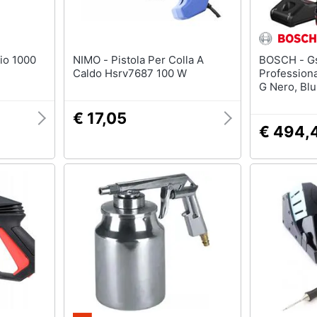
NIMO - Pistola Per Colla A
BOSCH - Gsr 12v-35 Fc
Caldo Hsrv7687 100 W
Professiona
G Nero, Blu
€ 17,05
€ 494,