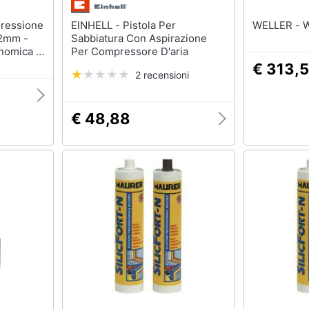
EINHELL - Pistola Per
W
22mm -
Sabbiatura Con Aspirazione
nomica |
Per Compressore D'aria
, Flusso
€ 313,
2 recensioni
e Con
€ 48,88