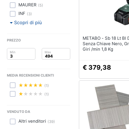
Clima
MAURER
(
5
)
Arredo
INF
(
3
)
Scopri di più
Brico e Giardinaggio
METABO - Sb 18 Lt Bl Drill
Salute e igiene
PREZZO
Senza Chiave Nero, Gr
Giri /min 1,8 Kg
Beauty
Giocattoli
€ 379,38
MEDIA RECENSIONI CLIENTI
Prima infanzia
(1)
Fotografia
(1)
Casalinghi
VENDUTO DA
Abbigliamento
Altri venditori
(
39
)