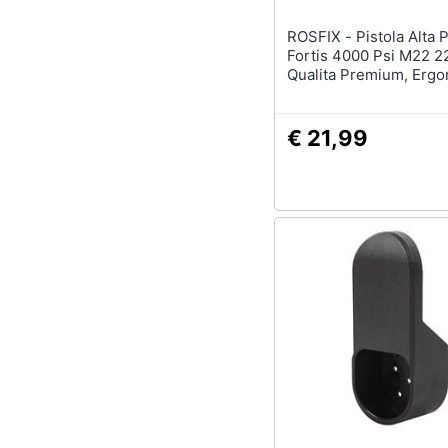
ROSFIX - Pistola Alta Pressione
Fortis 4000 Psi M22 
Qualita Premium, Ergo
Pressione Max 275 Bar
30 L /min | Compatibil
Idropulitrici M22-14
€ 21,99