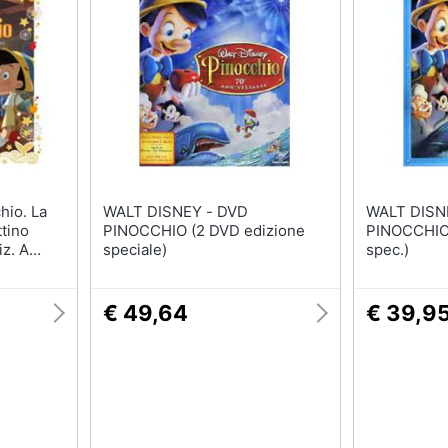
WALT DISNEY - DVD
WALT DISNEY 
ttino
PINOCCHIO (2 DVD edizione
PINOCCHIO
z. A
speciale)
spec.)
€ 49,64
€ 39,9