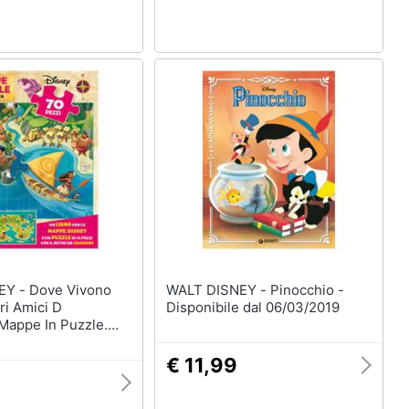
e Vivono
WALT DISNEY - Pinocchio -
ri Amici D
Disponibile dal 06/03/2019
Mappe In Puzzle.
a. Con Puzzle 70
€ 11,99
9