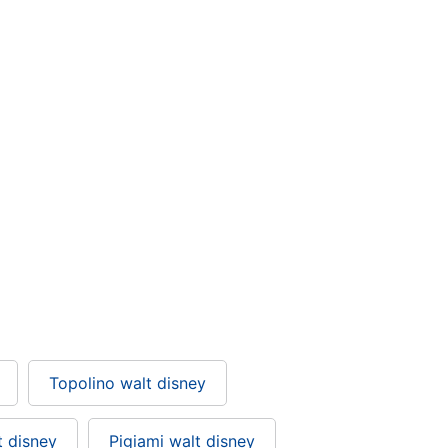
Topolino walt disney
t disney
Pigiami walt disney