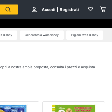
Accedi
|
Registrati
lt disney
Cenerentola walt disney
Pigiami walt disney
Personaggi
cristiano ronaldo
Me contro Te
copri la nostra ampia proposta, consulta i prezzi e acquista
Sean connery
Barbara D'Urso
Vedi tutti