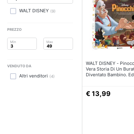
Clima
WALT DISNEY
(
9
)
Arredo
Brico e Giardinaggio
PREZZO
Salute e igiene
Beauty
WALT DISNEY - Pinocchio. La
VENDUTO DA
Giocattoli
Vera Storia Di Un Bura
Diventato Bambino. Edi
Altri venditori
(
4
)
Colori
Prima infanzia
€ 13,99
Fotografia
Casalinghi
Abbigliamento