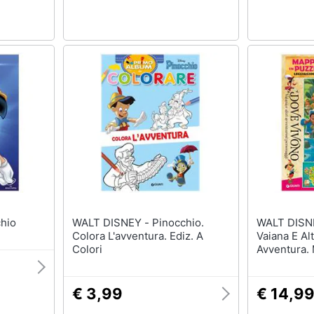
inocchio
WALT DISNEY - Pinocchio.
WALT DISNEY - Dov
Colora L'avventura. Ediz. A
Vaiana E Alt
Colori
Avventura. 
Leggi&gioc
Pezzi
€ 3,99
€ 14,9