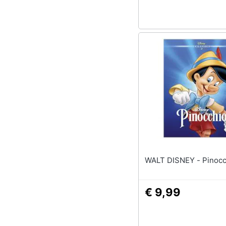
Sport
Animali
Motori
Libri, cd e dvd
Festività e ricorrenze
Promozioni
WALT DISNEY - P
€ 9,99