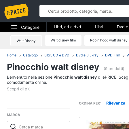
Libri, cd e dvd
Libri
Dvd e 
Categorie
Elettrodomestici
Walt disney film
Robin hood walt disney
Walt Disney
Libri, cd e d
Informatica
Home
Catalogo
Libri, CD e DVD
Dvd e Blu-ray
DVD Film
W
Libri
Pinocchio walt disney
Telefonia
Religione e Spiritualit
(9 prodotti)
Attualità, politica e dir
Benvenuto nella sezione
Tv e Home Cinema
Pinocchio walt disney
di ePRICE. Scegli
Libri di Cucina
comodamente online.
Smart home
Libri di Arte, Design e
Architettura
Videogiochi
Rilevanza
ORDINA PER
Vedi tutti
MARCA
Audio e musica