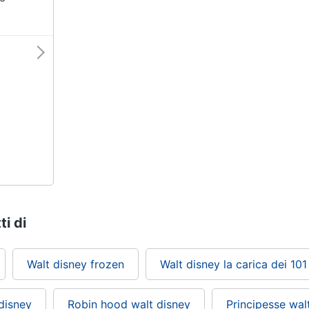
ti di
Walt disney frozen
Walt disney la carica dei 101
disney
Robin hood walt disney
Principesse wal