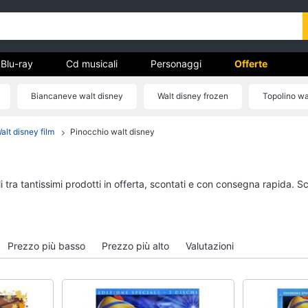
Blu-ray
Cd musicali
Personaggi
Offerte
Biancaneve walt disney
Walt disney frozen
Topolino wa
vd
Tazze walt disney
Giochi walt disney
alt disney film
Pinocchio walt disney
Dvd e Blu-ray
Cd musicali
à
Blu-Ray
Colonne Sonore
itto
Blu-Ray Musica Classica
CD Musicali
 tra tantissimi prodotti in offerta, scontati e con consegna rapida. S
Walt disney film
Musica Leggera
DVD Film
Musica Jazz
Vedi tutti
Vedi tutti
Prezzo più basso
Prezzo più alto
Valutazioni