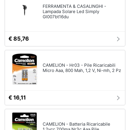
Assistenza
FERRAMENTA & CASALINGHI -
clienti
Lampada Solare Led Simply
Gl007bt16du
Esci
€ 85,76
CAMELION - Hr03 - Pile Ricaricabili
Micro Aaa, 800 Mah, 1,2 V, Ni-mh, 2 Pz
€ 16,11
CAMELION - Batteria Ricaricabile
1.2vcc 700ma Nr3c Aaa Pile