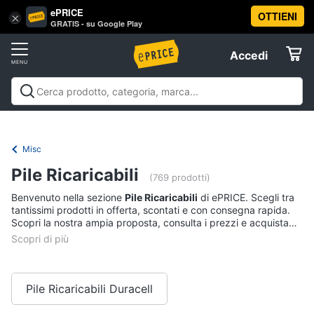
ePRICE
OTTIENI
Vai
×
Accedi
GRATIS - su Google Play
al
Registrati
menu
Accedi
Offerte
Offerte
Elettrodomestici
Misc
Informatica
Pile Ricaricabili
(769 prodotti)
Benvenuto nella sezione
Pile Ricaricabili
di ePRICE. Scegli tra
Telefonia
tantissimi prodotti in offerta, scontati e con consegna rapida.
Scopri la nostra ampia proposta, consulta i prezzi e acquista
comodamente online.
Tv
e
Home
Cinema
Pile Ricaricabili Duracell