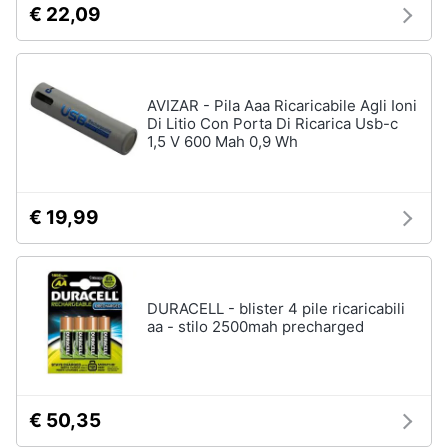
€ 22,09
e
igiene
Beauty
AVIZAR - Pila Aaa Ricaricabile Agli Ioni
Di Litio Con Porta Di Ricarica Usb-c
1,5 V 600 Mah 0,9 Wh
Giocattoli
Prima
€ 19,99
infanzia
Fotografia
DURACELL - blister 4 pile ricaricabili
aa - stilo 2500mah precharged
Casalinghi
Abbigliamento
€ 50,35
Sport