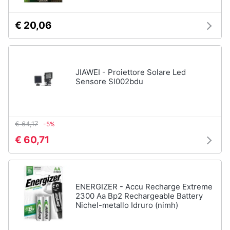
€ 20,06
JIAWEI - Proiettore Solare Led
Sensore Sl002bdu
€ 64,17
-5%
€ 60,71
ENERGIZER - Accu Recharge Extreme
2300 Aa Bp2 Rechargeable Battery
Nichel-metallo Idruro (nimh)