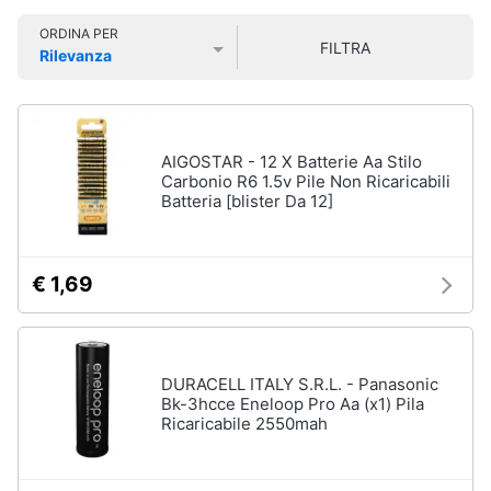
Smart
ORDINA PER
home
FILTRA
Rilevanza
Prezzo più basso
Prezzo più alto
Valutazioni
Videogiochi
Audio
AIGOSTAR - 12 X Batterie Aa Stilo
e
Carbonio R6 1.5v Pile Non Ricaricabili
Batteria [blister Da 12]
musica
Clima
€ 1,69
Arredo
Brico
DURACELL ITALY S.R.L. - Panasonic
e
Bk-3hcce Eneloop Pro Aa (x1) Pila
Ricaricabile 2550mah
Giardinaggio
Salute