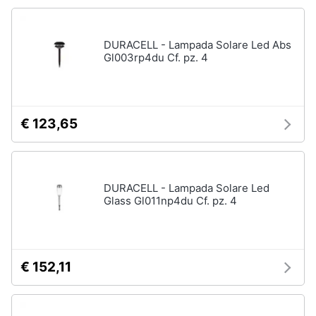
Animali
DURACELL - Lampada Solare Led Abs
Gl003rp4du Cf. pz. 4
Motori
Libri,
cd
€ 123,65
e
dvd
Festività
DURACELL - Lampada Solare Led
Glass Gl011np4du Cf. pz. 4
e
ricorrenze
Promozioni
€ 152,11
Servizi