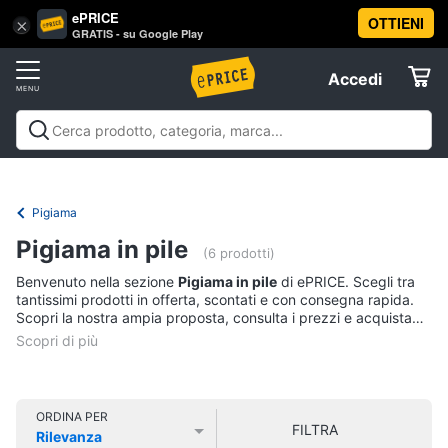
ePRICE
OTTIENI
Vai
×
Accedi
GRATIS - su Google Play
al
Registrati
menu
Accedi
Abbigliamento
Offerte
Donna
Abbigliamento
Donna
Uomo
Bambino
Scarpe
Accessori
Vest
Elettrodomestici
Intimo
donna
Pigiama
Top
Informatica
Pigiama in pile
(6 prodotti)
Cappotto
donna
Benvenuto nella sezione
Pigiama in pile
di ePRICE. Scegli tra
Telefonia
tantissimi prodotti in offerta, scontati e con consegna rapida.
Felpa
Scopri la nostra ampia proposta, consulta i prezzi e acquista
donna
comodamente online.
Tv
Vedi
e
tutti
Home
Cinema
ORDINA PER
FILTRA
Rilevanza