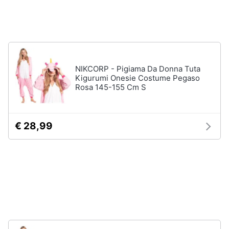
Assistenza
Tuta
clienti
Pantaloni
Esci
Vedi
tutti
NIKCORP - Pigiama Da Donna Tuta
Kigurumi Onesie Costume Pegaso
Rosa 145-155 Cm S
Orologi
Apple
Watch
€ 28,99
Smartwatch
Orologi
uomo
Orologi
donna
Vedi
tutti