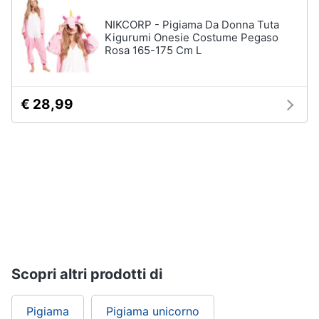
NIKCORP - Pigiama Da Donna Tuta
Gioielli
Kigurumi Onesie Costume Pegaso
Rosa 165-175 Cm L
Anelli
Orecchini
Cavigliera
€ 28,99
Collane
Vedi
tutti
Scopri altri prodotti di
Pigiama
Pigiama unicorno