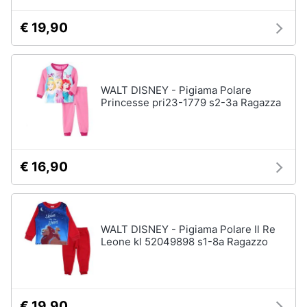
Semolino
Omogeneizzati
€ 19,90
Animali
Crema
di
riso
Motori
WALT DISNEY - Pigiama Polare
Vedi
Libri,
Princesse pri23-1779 s2-3a Ragazza
tutti
cd
e
dvd
Relax
€ 16,90
e
Festività
giocattoli
e
Cavallo
ricorrenze
a
dondolo
WALT DISNEY - Pigiama Polare Il Re
Leone kl 52049898 s1-8a Ragazzo
Carillon
Promozioni
Palestrina
Servizi
Girello
€ 19,90