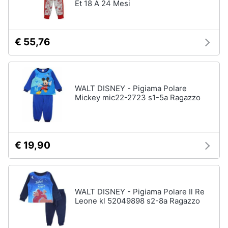
Gravidanza
Et 18 A 24 Mesi
e
e
maternità
igiene
Fiocco
€ 55,76
nascita
Beauty
Cuscino
allattamento
Giocattoli
Cuscino
gravidanza
WALT DISNEY - Pigiama Polare
Mickey mic22-2723 s1-5a Ragazzo
Prima
Vestiti
premaman
infanzia
Vedi
Fotografia
tutti
€ 19,90
Casalinghi
Pappa
e
WALT DISNEY - Pigiama Polare Il Re
Abbigliamento
allattamento
Leone kl 52049898 s2-8a Ragazzo
Seggiolone
Sport