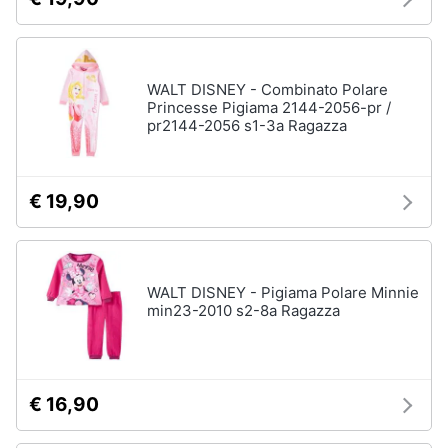
Vedi
Assistenza
tutti
clienti
WALT DISNEY - Combinato Polare
Esci
Princesse Pigiama 2144-2056-pr /
La
pr2144-2056 s1-3a Ragazza
prima
cameretta
Fasciatoio
€ 19,90
Culla
Armadio
cameretta
Lettino
WALT DISNEY - Pigiama Polare Minnie
min23-2010 s2-8a Ragazza
Vedi
tutti
€ 16,90
Abbigliamento
neonati