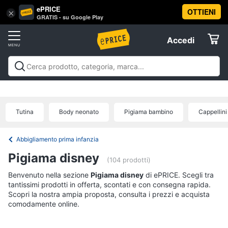
ePRICE
OTTIENI
Vai
×
Accedi
GRATIS - su Google Play
al
Registrati
menu
Accedi
Prima
Offerte
infanzia
Prima infanzia
A passeggio e in auto
Igiene e salute del
A
Elettrodomestici
bambino
Gravidanza e maternità
Pappa e
passeggio
allattamento
Relax e giocattoli
La prima
e
Tutina
Body neonato
Pigiama bambino
Cappellin
cameretta
Abbigliamento neonati
Offerte
in
Informatica
auto
Abbigliamento prima infanzia
Seggiolino
Telefonia
auto
Pigiama disney
(104 prodotti)
Passeggino
Benvenuto nella sezione
Tv
Pigiama disney
di ePRICE. Scegli tra
Sensore
tantissimi prodotti in offerta, scontati e con consegna rapida.
e
antiabbandono
Scopri la nostra ampia proposta, consulta i prezzi e acquista
Home
Passeggino
comodamente online.
Cinema
leggero