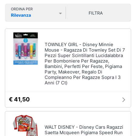
Vedi
Smart
tutti
ORDINA PER
home
FILTRA
Rilevanza
Prezzo più basso
Prezzo più alto
Valutazioni
Videogiochi
Igiene
e
salute
Audio
TOWNLEY GIRL - Disney Minnie
del
e
Mouse - Ragazza Di Townley Set Di 7
bambino
Pezzi Super Scintillanti Lucidalabbra
musica
Per Bomboniere Per Ragazze,
Fasciatoio
Bambini, Perfetti Per Feste, Pigiama
Pannolini
Party, Makeover, Regalo Di
Clima
Compleanno Per Ragazze Sopra I 3
Borotalco
Anni (7 Ct)
Vaschetta
Arredo
bagnetto
€ 41,50
Brico
Vedi
tutti
e
Giardinaggio
WALT DISNEY - Disney Cars Ragazzi
Saetta Mcqueen Pigiama Speed Run
Salute