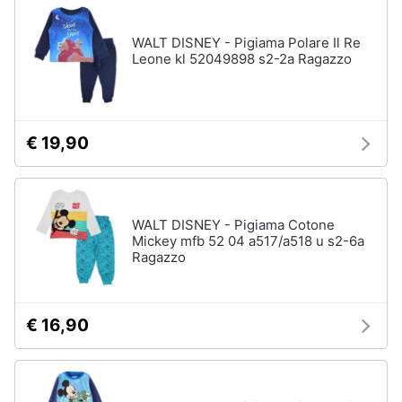
Scarpe
bambino
WALT DISNEY - Pigiama Polare Il Re
Tutina
Leone kl 52049898 s2-2a Ragazzo
Sandali
bambina
Body
neonato
€ 19,90
Vedi
tutti
WALT DISNEY - Pigiama Cotone
Mickey mfb 52 04 a517/a518 u s2-6a
Ragazzo
€ 16,90