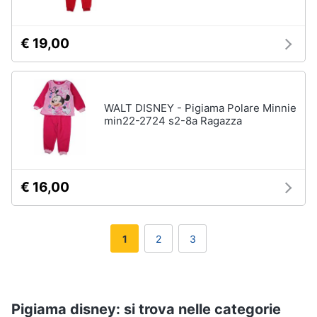
€ 19,00
WALT DISNEY - Pigiama Polare Minnie
min22-2724 s2-8a Ragazza
€ 16,00
1
2
3
Pigiama disney: si trova nelle categorie